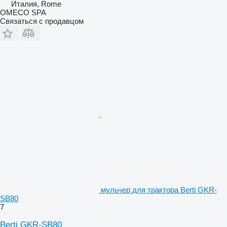
Италия, Rome
OMECO SPA
Связаться с продавцом
мульчер для трактора Berti GKR-
SB80
7
Berti GKR-SB80