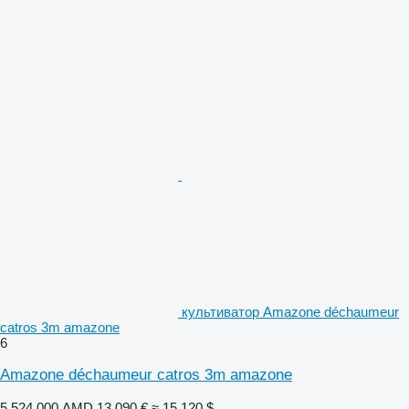
культиватор Amazone déchaumeur
catros 3m amazone
6
Amazone déchaumeur catros 3m amazone
5 524 000 AMD
13 090 €
≈ 15 120 $