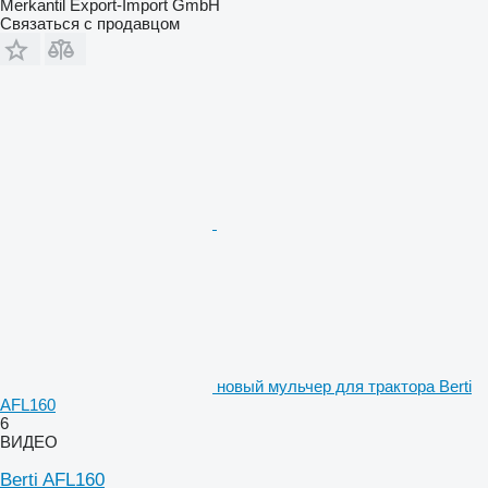
Merkantil Export-Import GmbH
Связаться с продавцом
новый мульчер для трактора Berti
AFL160
6
ВИДЕО
Berti AFL160