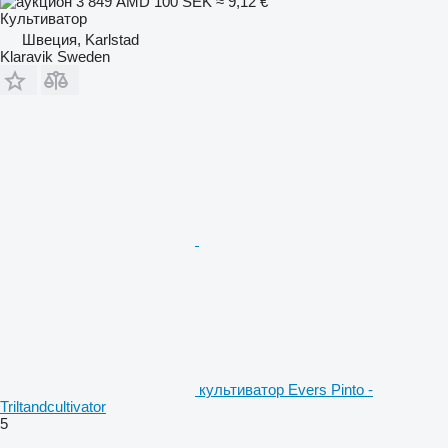
3 849 AMD
100 SEK
≈ 9,12 €
Культиватор
Швеция, Karlstad
Klaravik Sweden
культиватор Evers Pinto -
Triltandcultivator
5