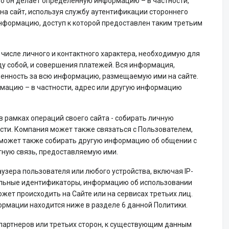
то он делает определённую информацию – в частности,
на сайт, используя службу аутентификации стороннего
нформацию, доступ к которой предоставлен таким третьим
числе личного и контактного характера, необходимую для
 собой, и совершения платежей. Вся информация,
твенность за всю информацию, размещаемую ими на сайте.
рмацию – в частности, адрес или другую информацию
 рамках операций своего сайта - собирать личную
ти. Компания может также связаться с Пользователем,
 может также собирать другую информацию об общении с
тную связь, предоставляемую ими.
узера пользователя или любого устройства, включая IP-
бильные идентификаторы, информацию об использовании
ет происходить на Сайте или на сервисах третьих лиц.
ормации находится ниже в разделе 6 данной Политики.
артнеров или третьих сторон, к существующим данным