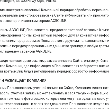
kiego 6, 33-300 Nowy Sącz, Polska.
исывает установленный Компанией порядок обработки персональн
ьзователям регистрироваться на Сайте, публиковать или просма
й с вышеперечисленным сервис AGROLINE.
рвисы AGROLINE, Пользователь предоставляет своё согласие Компа
 электронной почты, контактный телефон, другая контактная инфо
аявления, передаваемые Пользователю другими пользователями и н
сле на передачу персональных данных за границу, в любую третью
оглашением сервисов AGROLINE.
ходе на некоторые ссылки, размещённые на Сайте, они могут быть
тва Компании, где информация о Пользователях собирается вне ко
 третьих лиц будут регулировать порядок обработки информации
Т И РАЗМЕЩАЕТ КОМПАНИЯ
ании Пользователем учетной записи на Сайте, Компания может п
ароль. Учетная запись может включать в себя такую информацию 
 в том числе фотографии, которые они могут загружать в свою у
заинтересованность в своих предложениях. Пользователи несут о