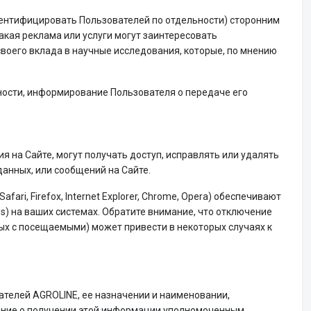
нтифицировать Пользователей по отдельности) сторонним
кая реклама или услуги могут заинтересовать
своего вклада в научные исследования, которые, по мнению
ости, информирование Пользователя о передаче его
я на Сайте, могут получать доступ, исправлять или удалять
анных, или сообщений на Сайте.
ri, Firefox, Internet Explorer, Chrome, Opera) обеспечивают
s) на ваших системах. Обратите внимание, что отключение
ных с посещаемыми) может привести в некоторых случаях к
телей AGROLINE, ее назначении и наименовании,
ение о получении этой информации уполномоченным