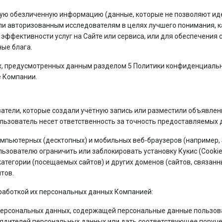
ю обезличенную информацию (данные, которые не позволяют иде
и авторизованным исследователям в целях лучшего понимания, ка
эффективности услуг на Сайте или сервиса, или для обеспечения 
ые блага.
х, предусмотренных данным разделом 5 Политики конфиденциальн
е Компании.
атели, которые создали учётную запись или разместили объявлени
ьзователь несет ответственность за точность предоставляемых д
мпьютерных (десктопных) и мобильных веб-браузеров (например, Safa
ьзователю ограничить или заблокировать установку Кукис (Cookie
категории (посещаемых сайтов) и других доменов (сайтов, связан
тов.
бработкой их персональных данных Компанией:
персональных данных, содержащей персональные данные пользова
ядителей персональных данных или дать соответствующее поруч