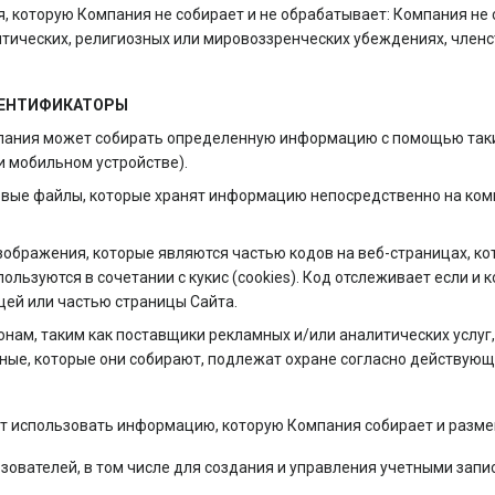
, которую Компания не собирает и не обрабатывает: Компания не
тических, религиозных или мировоззренческих убеждениях, членст
ИДЕНТИФИКАТОРЫ
пания может собирать определенную информацию с помощью таких те
и мобильном устройстве).
овые файлы, которые хранят информацию непосредственно на ком
изображения, которые являются частью кодов на веб-страницах, к
льзуются в сочетании с кукис (cookies). Код отслеживает если и ко
цей или частью страницы Сайта.
нам, таким как поставщики рекламных и/или аналитических услуг,
ные, которые они собирают, подлежат охране согласно действующ
ет использовать информацию, которую Компания собирает и разм
ователей, в том числе для создания и управления учетными запи