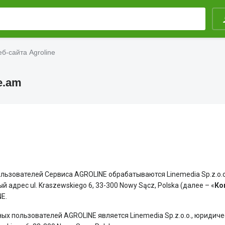
б-сайта Agroline
e.am
ьзователей Сервиса AGROLINE обрабатываются Linemedia Sp.z.o.
адрес ul. Kraszewskiego 6, 33-300 Nowy Sącz, Polska (далее – «
Ко
E.
х пользователей AGROLINE является Linemedia Sp.z.o.o., юридич