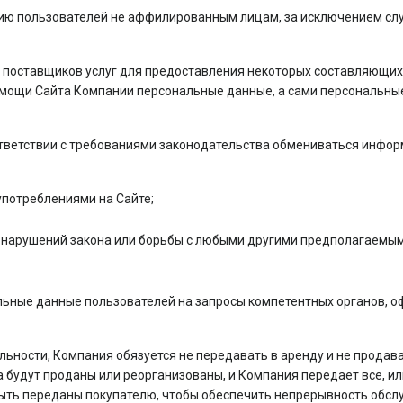
ю пользователей не аффилированным лицам, за исключением случ
поставщиков услуг для предоставления некоторых составляющих с
мощи Сайта Компании персональные данные, а сами персональны
ответствии с требованиями законодательства обмениваться инфо
употреблениями на Сайте;
нарушений закона или борьбы с любыми другими предполагаемым
ьные данные пользователей на запросы компетентных органов, о
льности, Компания обязуется не передавать в аренду и не прода
а будут проданы или реорганизованы, и Компания передает все, ил
ыть переданы покупателю, чтобы обеспечить непрерывность обсл