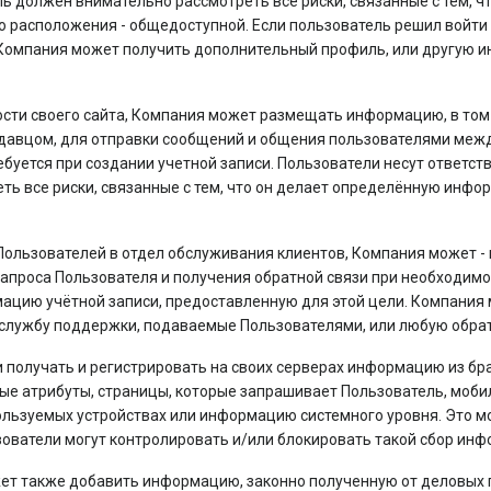
ь должен внимательно рассмотреть все риски, связанные с тем, ч
о расположения - общедоступной. Если пользователь решил войти 
Компания может получить дополнительный профиль, или другую и
ости своего сайта, Компания может размещать информацию, в том 
давцом, для отправки сообщений и общения пользователями между
буется при создании учетной записи. Пользователи несут ответс
ь все риски, связанные с тем, что он делает определённую инфо
ользователей в отдел обслуживания клиентов, Компания может - в
проса Пользователя и получения обратной связи при необходимос
цию учётной записи, предоставленную для этой цели. Компания
 службу поддержки, подаваемые Пользователями, или любую обра
 получать и регистрировать на своих серверах информацию из бра
ные атрибуты, страницы, которые запрашивает Пользователь, мо
льзуемых устройствах или информацию системного уровня. Это мож
ователи могут контролировать и/или блокировать такой сбор инф
т также добавить информацию, законно полученную от деловых п