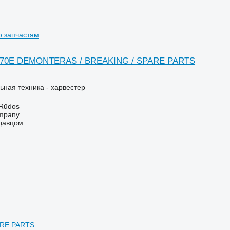
 запчастям
1470E DEMONTERAS / BREAKING / SPARE PARTS
ьная техника - харвестер
 Rūdos
mpany
одавцом
ARE PARTS