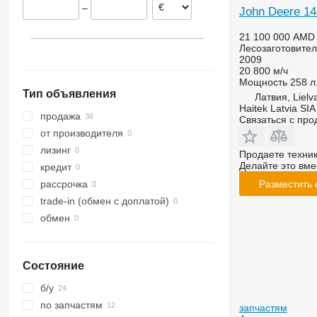
–
John Deere 14
21 100 000 AMD
Лесозаготовител
2009
20 800 м/ч
Мощность
258 л.
Тип объявления
Латвия, Lielv
Haitek Latvia SIA
продажа
Связаться с пр
от производителя
лизинг
Продаете техни
Делайте это вме
кредит
Разместить
рассрочка
trade-in (обмен с доплатой)
обмен
Состояние
б/у
по запчастям
запчастям