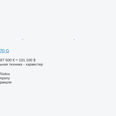
470 G
87 500 €
≈ 101 100 $
ьная техника - харвестер
 Rūdos
mpany
одавцом