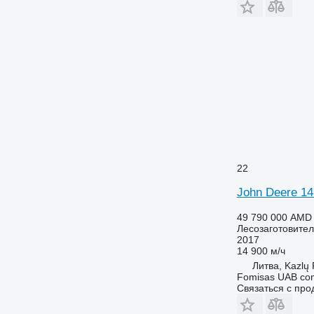
22
John Deere 1
49 790 000 AMD
Лесозаготовител
2017
14 900 м/ч
Литва, Kazlų
Fomisas UAB co
Связаться с пр