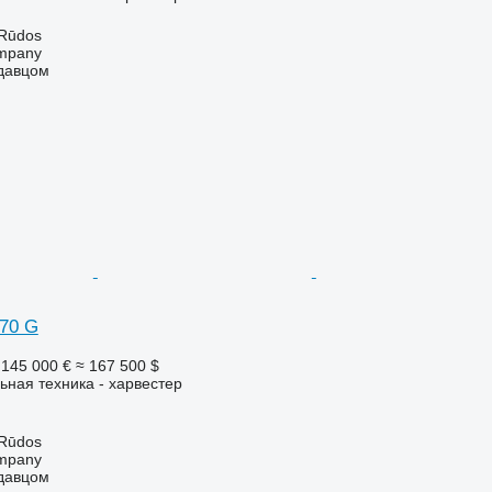
 Rūdos
mpany
одавцом
470 G
145 000 €
≈ 167 500 $
ьная техника - харвестер
 Rūdos
mpany
одавцом