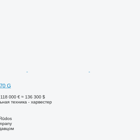
470 G
118 000 €
≈ 136 300 $
ьная техника - харвестер
 Rūdos
mpany
одавцом