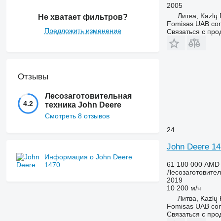
2005
Литва, Kazlų
Не хватает фильтров?
Fomisas UAB co
Предложить изменение
Связаться с пр
Отзывы
Лесозаготовительная
4.2
техника John Deere
Смотреть 8 отзывов
24
John Deere 1
Информация о John Deere
61 180 000 AMD
1470
Лесозаготовител
2019
10 200 м/ч
Литва, Kazlų
Fomisas UAB co
Связаться с пр