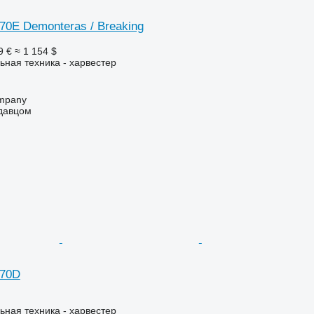
70E Demonteras / Breaking
9 €
≈ 1 154 $
ьная техника - харвестер
mpany
одавцом
470D
ьная техника - харвестер