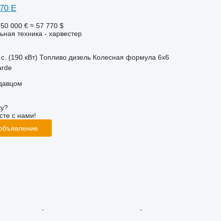
70 E
50 000 €
≈ 57 770 $
ьная техника - харвестер
с. (190 кВт)
Топливо
дизель
Колесная формула
6x6
arde
одавцом
ку?
сте с нами!
 объявление