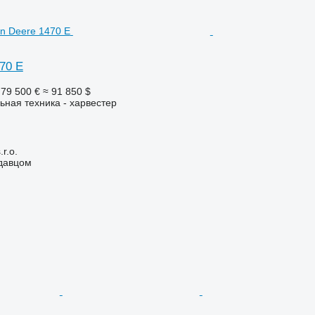
70 E
79 500 €
≈ 91 850 $
ьная техника - харвестер
r.o.
одавцом