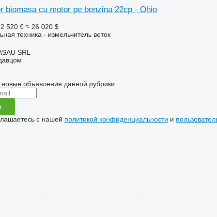
or biomasa cu motor pe benzina 22cp - Ohio
2 520 €
≈ 26 020 $
ьная техника - измельчитель веток
ASAU SRL
одавцом
 новые объявления данной рубрики
я
глашаетесь с нашей
политикой конфиденциальности
и
пользовател