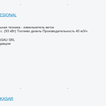
FESIONAL
ьная техника - измельчитель веток
с. (93 кВт)
Топливо
дизель
Производительность
40 м3/ч
ASAU SRL
одавцом
D KASAR