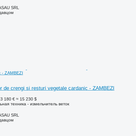
ASAU SRL
одавцом
ic - ZAMBEZI
r de crengi si resturi vegetale cardanic - ZAMBEZI
3 180 €
≈ 15 230 $
ьная техника - измельчитель веток
ASAU SRL
одавцом