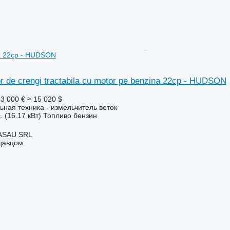
a 22cp - HUDSON
r de crengi tractabila cu motor pe benzina 22cp - HUDSON
3 000 €
≈ 15 020 $
ьная техника - измельчитель веток
. (16.17 кВт)
Топливо
бензин
ASAU SRL
одавцом