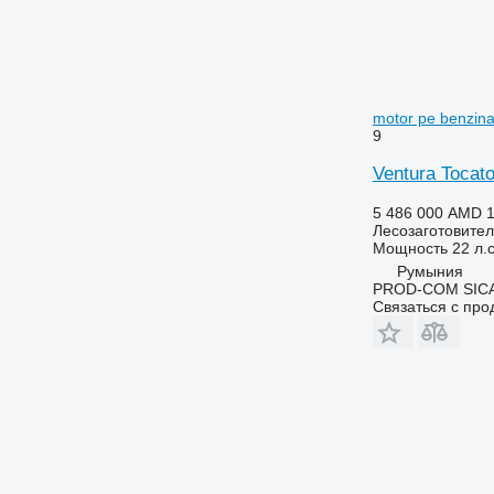
motor pe benzin
9
Ventura Tocato
5 486 000 AMD
1
Лесозаготовител
Мощность
22 л.с
Румыния
PROD-COM SIC
Связаться с пр