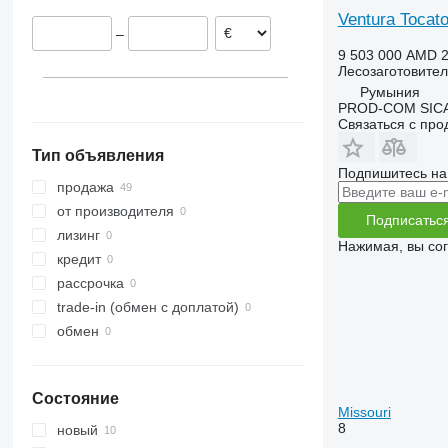
Ventura Tocat
–
9 503 000 AMD
2
Лесозаготовител
Румыния
PROD-COM SIC
Связаться с пр
Тип объявления
Подпишитесь на
продажа
от производителя
Подписатьс
лизинг
Нажимая, вы со
кредит
рассрочка
trade-in (обмен с доплатой)
обмен
Состояние
Missouri
8
новый