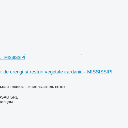
c - MISSISSIPI
r de crengi si resturi vegetale cardanic - MISSISSIPI
ьная техника - измельчитель веток
ASAU SRL
одавцом