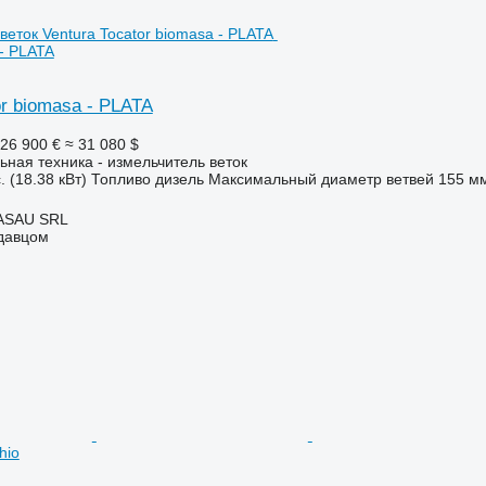
 - PLATA
or biomasa - PLATA
26 900 €
≈ 31 080 $
ьная техника - измельчитель веток
. (18.38 кВт)
Топливо
дизель
Максимальный диаметр ветвей
155 м
ASAU SRL
одавцом
hio