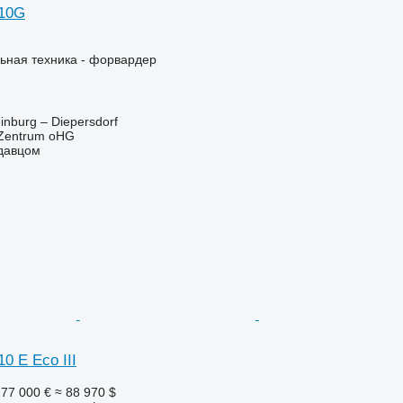
110G
ьная техника - форвардер
inburg – Diepersdorf
 Zentrum oHG
одавцом
0 E Eco III
77 000 €
≈ 88 970 $