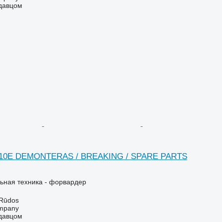
одавцом
1110E DEMONTERAS / BREAKING / SPARE PARTS
ьная техника - форвардер
 Rūdos
mpany
одавцом