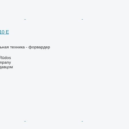
10 E
ьная техника - форвардер
 Rūdos
mpany
одавцом