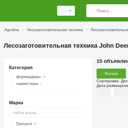
Agroline
Лесозаготовительная техника
Лесозаготовительна
Лесозаготовительная техника John Deer
15 объявле
Категория
Фильтр
форвардеры
Сортировка
:
Дат
харвестеры
Дата размещен
Марка
Demarol
MINI
CK