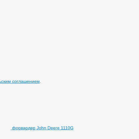
ьским соглашением
.
форвардер John Deere 1110G