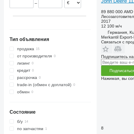
John Deere 11
–
89 880 000 AMD
Лесозаготовител
2017
12 100 м/ч
Германия, K
Merkantil Expor
Тип объявления
Связаться с пр
продажа
от производителя
Подпишитесь на
лизинг
кредит
Подписатьс
рассрочка
Нажимая, вы со
trade-in (обмен с доплатой)
обмен
Состояние
б/у
8
по запчастям