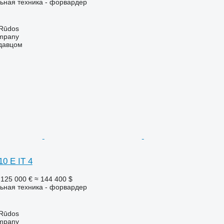
ьная техника - форвардер
 Rūdos
mpany
одавцом
10 E IT 4
125 000 €
≈ 144 400 $
ьная техника - форвардер
 Rūdos
mpany