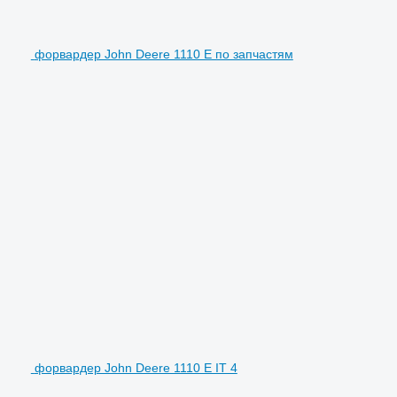
форвардер John Deere 1110 E по запчастям
форвардер John Deere 1110 E IT 4