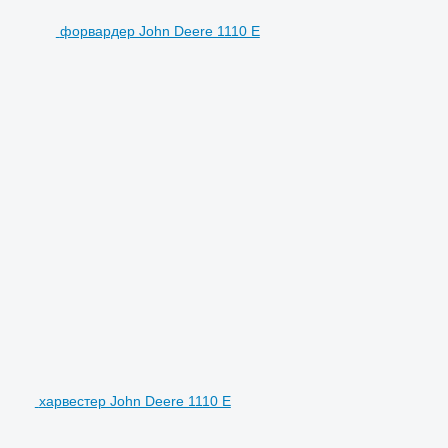
форвардер John Deere 1110 E
харвестер John Deere 1110 E