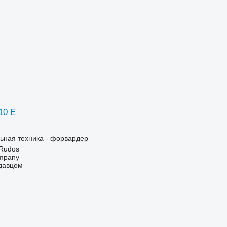
10 E
ьная техника - форвардер
 Rūdos
mpany
одавцом