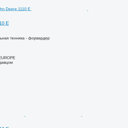
10 E
ьная техника - форвардер
EUROPE
одавцом