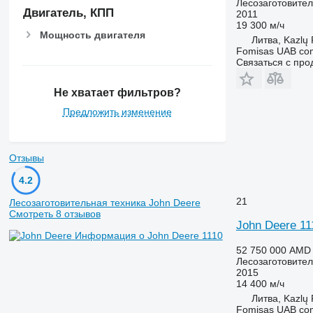
Лесозаготовител
Двигатель, КПП
2011
19 300 м/ч
Мощность двигателя
Литва, Kazlų
Fomisas UAB co
Связаться с пр
Не хватает фильтров?
Предложить изменение
Отзывы
4.2
21
Лесозаготовительная техника John Deere
Смотреть 8 отзывов
John Deere 11
Информация о John Deere 1110
52 750 000 AMD
Лесозаготовител
2015
14 400 м/ч
Литва, Kazlų
Fomisas UAB co