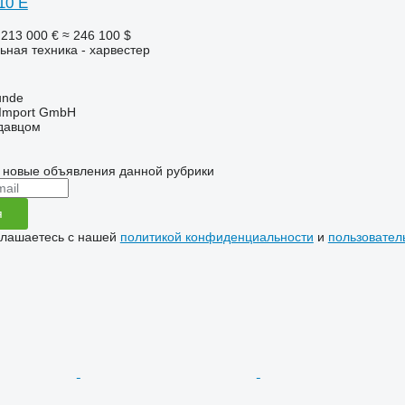
10 E
213 000 €
≈ 246 100 $
ьная техника - харвестер
unde
t-Import GmbH
одавцом
 новые объявления данной рубрики
я
глашаетесь с нашей
политикой конфиденциальности
и
пользовател