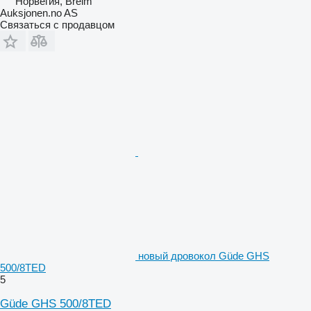
Норвегия, Breim
Auksjonen.no AS
Связаться с продавцом
новый дровокол Güde GHS
500/8TED
5
Güde GHS 500/8TED