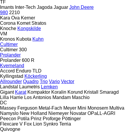
TF
Imants
Inter-Tech
Jagoda
Jaguar
John Deere
980
2210
Kara Ova
Kerner
Corona
Komet
Stratos
Knoche
Kongskilde
VM
Kronos
Kubota
Kuhn
Cultimer
Cultimer 300
Prolander
Prolander 600 R
Kverneland
Accord
Enduro
TLD
Kyllingstad
Köckerling
Allrounder
Quadro
Trio
Vario
Vector
Landstal
Laumetris
Lemken
Gigant
Karat
Kompaktor
Koralin
Korund
Kristall
Smaragd
Lilla Harrie
Los Antonios
Mandam
Maschio
DC
Massey Ferguson
Metal-Fach
Meyer
Mini
Monosem
Multiva
Namyslo
New Holland
Niemeyer
Novatar
OPaLL-AGRI
Peecon
Potila
Prinz
Proforge
Pöttinger
Flexcare V
Fox
Lion
Synkro
Terria
Quivogne