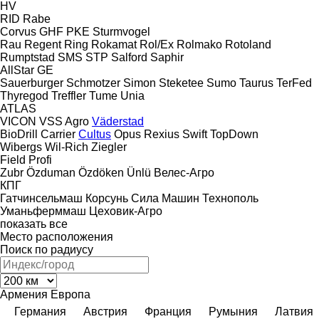
HV
RID
Rabe
Corvus
GHF
PKE
Sturmvogel
Rau
Regent
Ring
Rokamat
Rol/Ex
Rolmako
Rotoland
Rumptstad
SMS
STP
Salford
Saphir
AllStar
GE
Sauerburger
Schmotzer
Simon
Steketee
Sumo
Taurus
TerFed
Thyregod
Treffler
Tume
Unia
ATLAS
VICON
VSS Agro
Väderstad
BioDrill
Carrier
Cultus
Opus
Rexius
Swift
TopDown
Wibergs
Wil-Rich
Ziegler
Field Profi
Zubr
Özduman
Özdöken
Ünlü
Велес-Агро
КПГ
Гатчинсельмаш
Корсунь
Сила Машин
Технополь
Уманьферммаш
Цеховик-Агро
показать все
Место расположения
Поиск по радиусу
Армения
Европа
Германия
Австрия
Франция
Румыния
Латвия