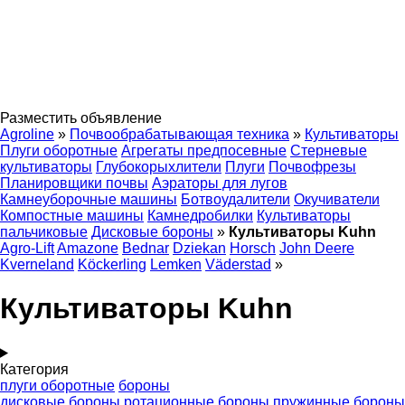
Разместить объявление
Agroline
»
Почвообрабатывающая техника
»
Культиваторы
Плуги оборотные
Агрегаты предпосевные
Стерневые
культиваторы
Глубокорыхлители
Плуги
Почвофрезы
Планировщики почвы
Аэраторы для лугов
Камнеуборочные машины
Ботвоудалители
Окучиватели
Компостные машины
Камнедробилки
Культиваторы
пальчиковые
Дисковые бороны
»
Культиваторы Kuhn
Agro-Lift
Amazone
Bednar
Dziekan
Horsch
John Deere
Kverneland
Köckerling
Lemken
Väderstad
»
Культиваторы Kuhn
Категория
плуги оборотные
бороны
дисковые бороны
ротационные бороны
пружинные бороны