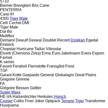
5710
Bremer
Breviglieri
Brix
Carre
PENTERRA
Case IH
4300
Tiger Mate
Celli
Cochet
DMI
Tiger Mate
Dal-Bo
Multiflex
Demarol
Dewulf
Dexwal
Doublet Record
Dziekan
Egedal
Einböck
Chopstar
Hurricane
Taifun
Vibrostar
Elvorti (Chervona Zirka)
Ermo
Euro-Jabelmann
Evers
Expom
Farmet
K-series
Favorit
Feraboli
Flemstofte
Fransgård
Frost
TGF
Garant Kotte
Gaspardo
General
Globalagro
Great Plains
Gregoire
Grimme
FA
Grégoire Besson
Güttler
Super Maxx
HE-VA
Hatzenbichler
Herkules
Horsch
Cruiser
Cultro
Finer
Joker
Optipack
Terrano
Tiger
Transformer
Husqvarna