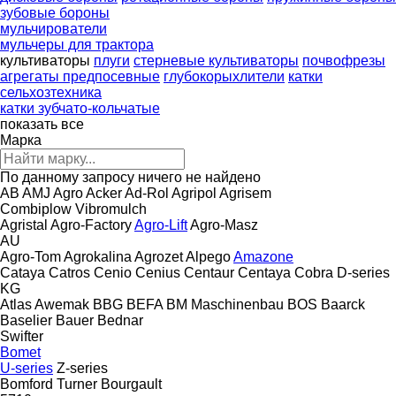
зубовые бороны
мульчирователи
мульчеры для трактора
культиваторы
плуги
стерневые культиваторы
почвофрезы
агрегаты предпосевные
глубокорыхлители
катки
сельхозтехника
катки зубчато-кольчатые
показать все
Марка
По данному запросу ничего не найдено
AB
AMJ Agro
Acker
Ad-Rol
Agripol
Agrisem
Combiplow
Vibromulch
Agristal
Agro-Factory
Agro-Lift
Agro-Masz
AU
Agro-Tom
Agrokalina
Agrozet
Alpego
Amazone
Cataya
Catros
Cenio
Cenius
Centaur
Centaya
Cobra
D-series
KG
Atlas
Awemak
BBG
BEFA
BM Maschinenbau
BOS
Baarck
Baselier
Bauer
Bednar
Swifter
Bomet
U-series
Z-series
Bomford Turner
Bourgault