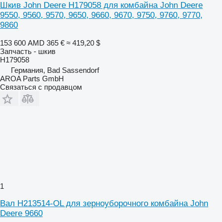
Шкив John Deere H179058 для комбайна John Deere
9550, 9560, 9570, 9650, 9660, 9670, 9750, 9760, 9770,
9860
153 600 AMD
365 €
≈ 419,20 $
Запчасть - шкив
H179058
Германия, Bad Sassendorf
AROA Parts GmbH
Связаться с продавцом
1
Вал H213514-OL для зерноуборочного комбайна John
Deere 9660