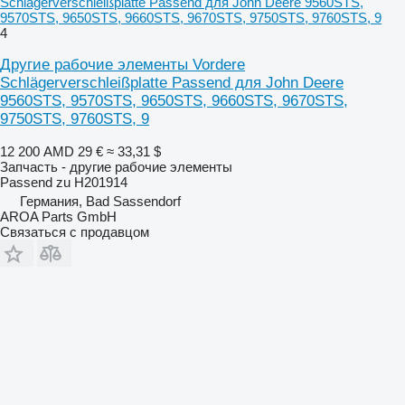
Schlägerverschleißplatte Passend для John Deere 9560STS,
9570STS, 9650STS, 9660STS, 9670STS, 9750STS, 9760STS, 9
4
Другие рабочие элементы Vordere
Schlägerverschleißplatte Passend для John Deere
9560STS, 9570STS, 9650STS, 9660STS, 9670STS,
9750STS, 9760STS, 9
12 200 AMD
29 €
≈ 33,31 $
Запчасть - другие рабочие элементы
Passend zu H201914
Германия, Bad Sassendorf
AROA Parts GmbH
Связаться с продавцом