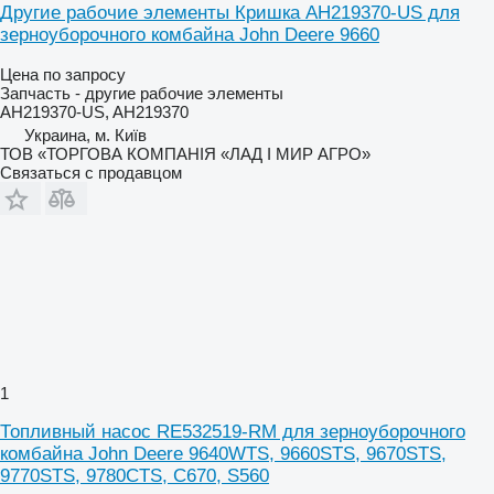
Другие рабочие элементы Кришка AH219370-US для
зерноуборочного комбайна John Deere 9660
Цена по запросу
Запчасть - другие рабочие элементы
AH219370-US, AH219370
Украина, м. Київ
ТОВ «ТОРГОВА КОМПАНІЯ «ЛАД І МИР АГРО»
Связаться с продавцом
1
Топливный насос RE532519-RM для зерноуборочного
комбайна John Deere 9640WTS, 9660STS, 9670STS,
9770STS, 9780CTS, C670, S560