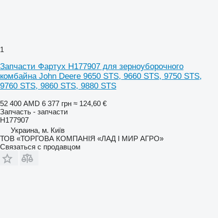
1
Запчасти Фартух H177907 для зерноуборочного
комбайна John Deere 9650 STS, 9660 STS, 9750 STS,
9760 STS, 9860 STS, 9880 STS
52 400 AMD
6 377 грн
≈ 124,60 €
Запчасть - запчасти
H177907
Украина, м. Київ
ТОВ «ТОРГОВА КОМПАНІЯ «ЛАД І МИР АГРО»
Связаться с продавцом