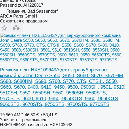
Запчасть - стойка
Passend zu AH228817
Германия, Bad Sassendorf
AROA Parts GmbH
Связаться с продавцом
Ремкомплект HXE109643A для зерноуборочного
комбайна John Deere S550, S650, S660, S670, S670HM,
S680, S680HM, S690, S760, S770, CTS, CTS II, S550,
S660, S670, 9400, 9410, 9450, 9500, 9500SH, 9501, 9510,
9510SH, 9550, 9550SH, 9560, 9560SH, 9560STS,
9570STS, 9600, 9610, 9650, 9650CTS, 9660, 9660CTS,
9660STS, 9670STS, 9750STS, 9760STS, 9770STS
19 560 AMD
46,50 €
≈ 53,41 $
Запчасть - ремкомплект
HXE109643A passend zu HXE109643