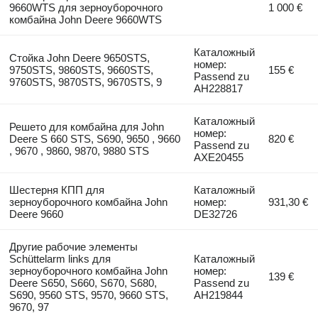
9660WTS для зерноуборочного
1 000 €
комбайна John Deere 9660WTS
Каталожный
Стойка John Deere 9650STS,
номер:
9750STS, 9860STS, 9660STS,
155 €
Passend zu
9760STS, 9870STS, 9670STS, 9
AH228817
Каталожный
Решето для комбайна для John
номер:
Deere S 660 STS, S690, 9650 , 9660
820 €
Passend zu
, 9670 , 9860, 9870, 9880 STS
AXE20455
Шестерня КПП для
Каталожный
зерноуборочного комбайна John
номер:
931,30 €
Deere 9660
DE32726
Другие рабочие элементы
Schüttelarm links для
Каталожный
зерноуборочного комбайна John
номер:
139 €
Deere S650, S660, S670, S680,
Passend zu
S690, 9560 STS, 9570, 9660 STS,
AH219844
9670, 97