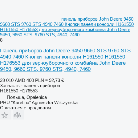
панель приборов John Deere 9450
9660 STS 9760 STS 4940 7460 Кнопки панели консоли H161550
H161550 H176553 для зерноуборочного комбайна John Deere
9450, 9660 STS, 9760 STS, 4940, 7460
8
Панель приборов John Deere 9450 9660 STS 9760 STS
4940 7460 Кнопки панели консоли H161550 H161550
H176553 для зерноуборочного комбайна John Deere
9450, 9660 STS, 9760 STS, 4940, 7460
39 010 AMD
400 PLN
≈ 92,73 €
Запчасть - панель приборов
H161550 H176553
Польша, Opalenica
PHU "Karetina" Agnieszka Wilczyńska
Связаться с продавцом