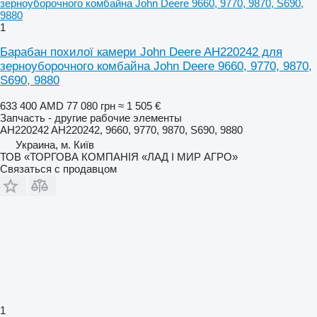
1
Барабан похилої камери John Deere AH220242 для
зерноуборочного комбайна John Deere 9660, 9770, 9870,
S690, 9880
633 400 AMD
77 080 грн
≈ 1 505 €
Запчасть - другие рабочие элементы
AH220242 AH220242, 9660, 9770, 9870, S690, 9880
Украина, м. Київ
ТОВ «ТОРГОВА КОМПАНІЯ «ЛАД І МИР АГРО»
Связаться с продавцом
1