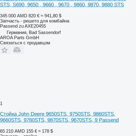
STS, S690, 9650 , 9660 , 9670 , 9860, 9870, 9880 STS
345 000 AMD
820 €
≈ 941,80 $
Запчасть - решето для комбайна
Passend zu AXE20455
Германия, Bad Sassendorf
AROA Parts GmbH
Связаться с продавцом
1
Стойка John Deere 9650STS, 9750STS, 9860STS,
9660STS, 9760STS, 9870STS, 9670STS, 9 Passend
65 210 AMD
155 €
≈ 178 $