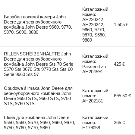
Каталожный
номер:
Барабан похилої камери John
AH220242
Deere для зерноуборочного
AH220242,
1 505 €
комбайна John Deere 9660, 9770,
9660, 9770,
9870, S690, 9880
9870, S690,
9880
RILLENSCHEIBENHÄLFTE John
Каталожный
Deere для зерноуборочного
номер:
комбайна John Deere Sts 70 Serie
425 €
Passend zu
9570 Sts 9670 Sts 9770 Sts Sts 60
AH204591
Serie 9660 Sts 97
Obudowa ślimaka John Deere для
Каталожный
зерноуборочного комбайна John
номер:
695,50 €
Deere 9650 STS, 9660 STS, 9750
AH202181
STS, 9760 STS
Шкив для комбайна John Deere
Каталожный
9550, 9560, 9570, 9650, 9660, 9670,
номер:
365 €
9750, 9760, 9770, 9860
H179058