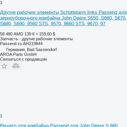
1
Другие рабочие элементы Schüttelarm links Passend для
зерноуборочного комбайна John Deere S650, S660, S670,
S680, S690, 9560 STS, 9570, 9660 STS, 9670, 97
58 480 AMD
139 €
≈ 159,60 $
Запчасть - другие рабочие элементы
Passend zu AH219844
Германия, Bad Sassendorf
AROA Parts GmbH
Связаться с продавцом
1
Решето для комбайна Passend для John Deere S 660