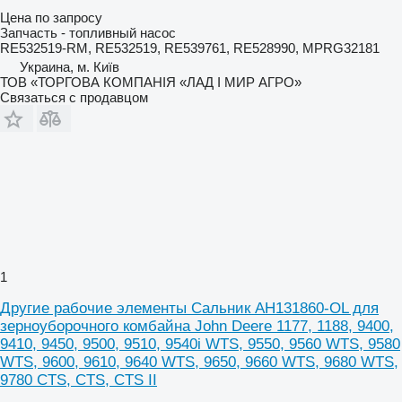
Цена по запросу
Запчасть - топливный насос
RE532519-RM, RE532519, RE539761, RE528990, MPRG32181
Украина, м. Київ
ТОВ «ТОРГОВА КОМПАНІЯ «ЛАД І МИР АГРО»
Связаться с продавцом
1
Другие рабочие элементы Сальник AH131860-OL для
зерноуборочного комбайна John Deere 1177, 1188, 9400,
9410, 9450, 9500, 9510, 9540i WTS, 9550, 9560 WTS, 9580
WTS, 9600, 9610, 9640 WTS, 9650, 9660 WTS, 9680 WTS,
9780 CTS, CTS, CTS II