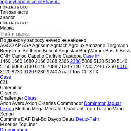
зерноуборочные комбайны
показать все
Тип запчасти
аналог
показать все
Марка
По данному запросу ничего не найдено
AGCO
AP
ASA
Agrisem
Agritach
Agrolux
Amazone
Bergmann
Bergstrom
Berthoud
Bobcat
Boguslav
BorgWarner
Bosch
Boss
CNH
Camso
Capello
Carlisle
Casappa
Case IH
1460
1660
1680
2166
2188
2366
2388
5088
5120
5130
5140
5150
6088
6130
6140
7088
7120
7140
7230
7240
7250
8010
8120
8230
9120
9230
9240
Axial-Flow
CF
STX
Case
621
Caterpillar
C-series
Challenger
Claas
Arion
Avero
Axion
C-series
Commandor
Dominator
Jaguar
Lexion
Medion
Mega
Mercator
Quadrant
Trion
Tucano
Vario
Xerion
Cummins
DAF
Dal-Bo
Dayco
Deutz
Deutz-Fahr
M series
TopLiner
Dronningborg