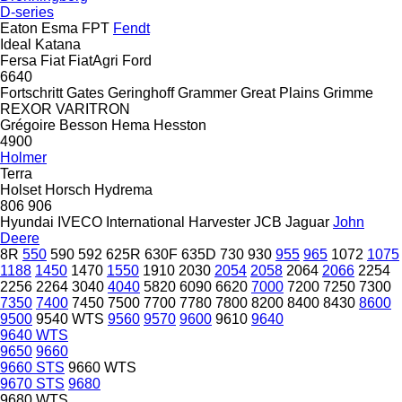
D-series
Eaton
Esma
FPT
Fendt
Ideal
Katana
Fersa
Fiat
FiatAgri
Ford
6640
Fortschritt
Gates
Geringhoff
Grammer
Great Plains
Grimme
REXOR
VARITRON
Grégoire Besson
Hema
Hesston
4900
Holmer
Terra
Holset
Horsch
Hydrema
806
906
Hyundai
IVECO
International Harvester
JCB
Jaguar
John
Deere
8R
550
590
592
625R
630F
635D
730
930
955
965
1072
1075
1188
1450
1470
1550
1910
2030
2054
2058
2064
2066
2254
2256
2264
3040
4040
5820
6090
6620
7000
7200
7250
7300
7350
7400
7450
7500
7700
7780
7800
8200
8400
8430
8600
9500
9540 WTS
9560
9570
9600
9610
9640
9640 WTS
9650
9660
9660 STS
9660 WTS
9670 STS
9680
9680 WTS