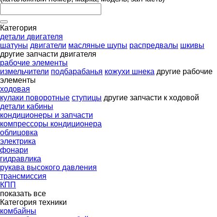
Категория
детали двигателя
шатуны
двигатели
масляные щупы
распредвалы
шкивы
другие запчасти двигателя
рабочие элементы
измельчители
подбарабанья
кожухи шнека
другие рабочие
элементы
ходовая
кулаки поворотные
ступицы
другие запчасти к ходовой
детали кабины
кондиционеры и запчасти
компрессоры кондиционера
облицовка
электрика
фонари
гидравлика
рукава высокого давления
трансмиссия
КПП
показать все
Категория техники
комбайны