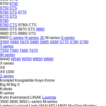
9700
9750
9750 STS
9760 STS
9770
9770 STS
9780
9780 CTS
9780i CTS
9860 STS
9870 STS
9880
9880 STS
9880i STS
9900
C-series
H-series
JD
M-series
S-series
S560
S660
S670
S680
S685
S690
S770
S780
S790
T-series
T550
T560
T660
T670
W-series
W440
W540
W550
W650
W660
X-series
X9
X9 1000
Z-series
Komplet
Kongskilde
Koyo
Krone
Big M
Big X
Kubota
R-series
Kuhn
Kverneland
LINAK
Laverda
3500
3600
3650
L-series
M-series
Lemken
Leyland
Linde
MAN
MTU
MWS
MacDon
Manitou