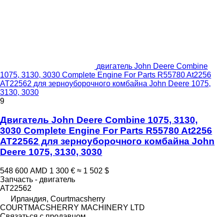
двигатель John Deere Combine
1075, 3130, 3030 Complete Engine For Parts R55780 At2256
AT22562 для зерноуборочного комбайна John Deere 1075,
3130, 3030
9
Двигатель John Deere Combine 1075, 3130,
3030 Complete Engine For Parts R55780 At2256
AT22562 для зерноуборочного комбайна John
Deere 1075, 3130, 3030
548 600 AMD
1 300 €
≈ 1 502 $
Запчасть - двигатель
AT22562
Ирландия, Courtmacsherry
COURTMACSHERRY MACHINERY LTD
Связаться с продавцом