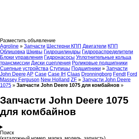
Разместить объявление
Agroline
»
Запчасти
Шестерни КПП
Двигатели
КПП
Облицовка
Шкивы
Гидроцилиндры
Гидрораспределители
Блоки управления
Гидронасосы
Уплотнительные кольца
трансмиссии
Диски сцепления
Роликовые подшипники
Сцепные устройства
Ступицы
Подшипники
»
Запчасти
John Deere
AP
Case
Case IH
Claas
Dronningborg
Fendt
Ford
Massey Ferguson
New Holland
ZF
»
Запчасти John Deere
1075
»
Запчасти John Deere 1075 для комбайнов
»
Запчасти John Deere 1075
для комбайнов
Поиск
(каталожный номер, марка, модель, запчасть)