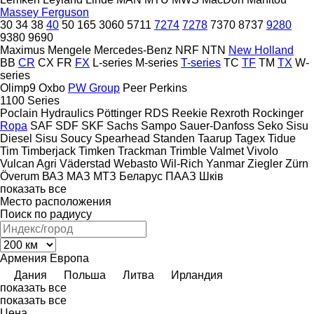
Massey Ferguson
30
34
38
40
50
165
3060
5711
7274
7278
7370
8737
9280
9380
9690
Maximus
Mengele
Mercedes-Benz
NRF
NTN
New Holland
BB
CR
CX
FR
FX
L-series
M-series
T-series
TC
TF
TM
TX
W-
series
Olimp9
Oxbo
PW Group
Peer
Perkins
1100 Series
Poclain Hydraulics
Pöttinger
RDS
Reekie
Rexroth
Rockinger
Ropa
SAF
SDF
SKF
Sachs
Sampo
Sauer-Danfoss
Seko
Sisu
Diesel
Sisu
Soucy
Spearhead
Standen
Taarup
Tagex
Tidue
Tim
Timberjack
Timken
Trackman
Trimble
Valmet
Vivolo
Vulcan Agri
Väderstad
Webasto
Wil-Rich
Yanmar
Ziegler
Zürn
Överum
ВАЗ
МАЗ
МТЗ Беларус
ПААЗ
Шків
показать все
Место расположения
Поиск по радиусу
Армения
Европа
Дания
Польша
Литва
Ирландия
показать все
показать все
Цена