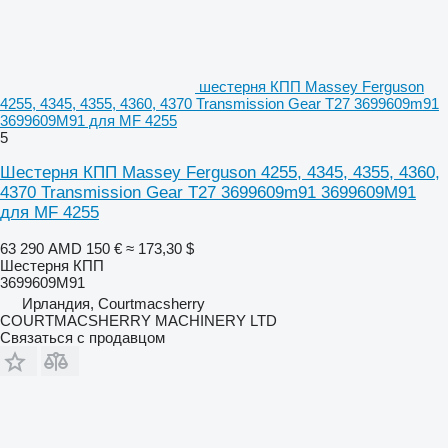
шестерня КПП Massey Ferguson
4255, 4345, 4355, 4360, 4370 Transmission Gear T27 3699609m91
3699609M91 для MF 4255
5
Шестерня КПП Massey Ferguson 4255, 4345, 4355, 4360,
4370 Transmission Gear T27 3699609m91 3699609M91
для MF 4255
63 290 AMD
150 €
≈ 173,30 $
Шестерня КПП
3699609M91
Ирландия, Courtmacsherry
COURTMACSHERRY MACHINERY LTD
Связаться с продавцом