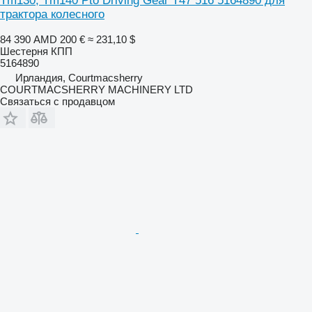
Tm130, Tm140 Pto Driving Gear T47 516 5164890 для
трактора колесного
84 390 AMD
200 €
≈ 231,10 $
Шестерня КПП
5164890
Ирландия, Courtmacsherry
COURTMACSHERRY MACHINERY LTD
Связаться с продавцом