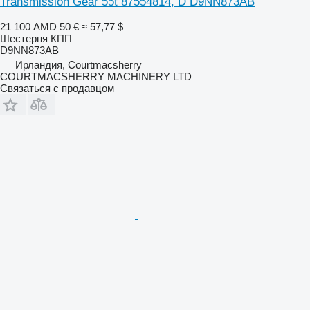
Transmission Gear 55t 87554814, D D9NN873AB
21 100 AMD
50 €
≈ 57,77 $
Шестерня КПП
D9NN873AB
Ирландия, Courtmacsherry
COURTMACSHERRY MACHINERY LTD
Связаться с продавцом