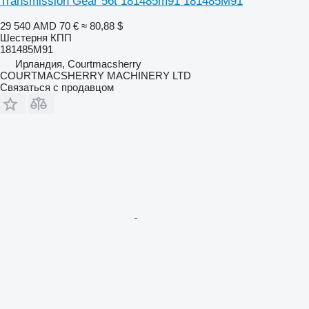
Transmission Gear 56t 181485m91 181485M91
29 540 AMD
70 €
≈ 80,88 $
Шестерня КПП
181485M91
Ирландия, Courtmacsherry
COURTMACSHERRY MACHINERY LTD
Связаться с продавцом