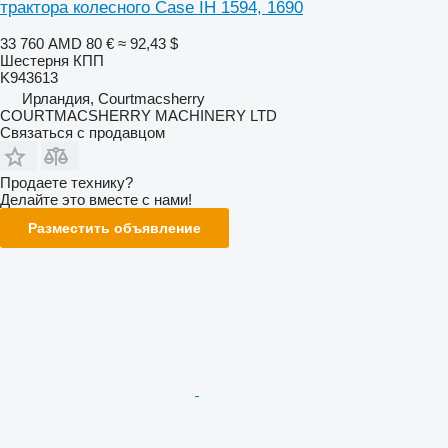
трактора колесного Case IH 1594, 1690
33 760 AMD
80 €
≈ 92,43 $
Шестерня КПП
K943613
Ирландия, Courtmacsherry
COURTMACSHERRY MACHINERY LTD
Связаться с продавцом
Продаете технику?
Делайте это вместе с нами!
Разместить объявление