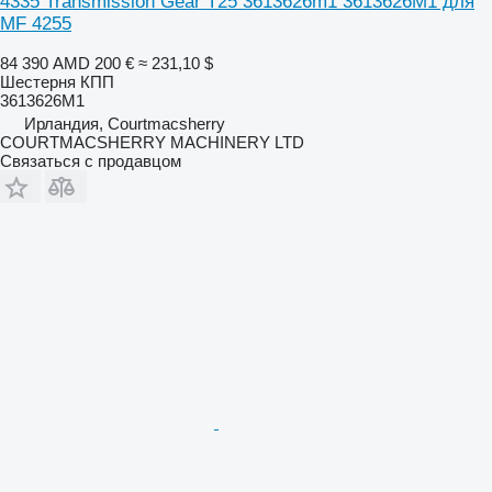
4335 Transmission Gear T25 3613626m1 3613626M1 для
MF 4255
84 390 AMD
200 €
≈ 231,10 $
Шестерня КПП
3613626M1
Ирландия, Courtmacsherry
COURTMACSHERRY MACHINERY LTD
Связаться с продавцом