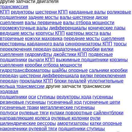
другие запчасти двигателя
трансмиссия
КПП
редукторы
шестерни КПП
карданные валы
роликовые
подшипники
задние мосты
валы-шестерни
диски
сцепления
валы первичные
валы отбора мощности
промежуточные валы
дифференциалы
конические пары
ведущие мосты
корпусы КПП
картеры моста
валы
вторичные
кожухи маховика
передние мосты
сцепления
крестовины карданного вала
синхронизаторы КПП
тросы
переключения передач
раздаточные коробки
вилки
сцепления
гидромуфты
джойстики КПП
подвесные
подшипники
рычаги КПП
выжимные подшипники
корзины
сцепления
коробки отбора мощности
гидротрансформаторы
шайбы опорные
сальники коробки
передач
шестерни дифференциала
вилки переключения
передач
прокладки КПП
блоки педалей
уплотнительные
кольца трансмиссии
другие запчасти трансмиссии
ходовая
подшипники
оси
ступицы
редукторы хода
гусеницы
резиновые гусеницы
гусеничный ход
гусеничные цепи
гусеничные траки
металлические гусеницы
полуоси
рулевые тяги
кулаки поворотные
сайлентблоки
направляющие колеса
рулевые колонки
рули
цилиндрические рессоры
амортизаторы
катки опорные
наконечники рулевой тяги
подшипники ступицы