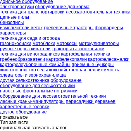
доильное оборудование
электропастухи
оборудование для корма
техника для транспортировки
лесозаготовительная техника
цепные пилы
бензопилы
измельчители веток
трелевочные тракторы
форвардеры
харвестеры
техника для сада и огорода
газонокосилки
мотоблоки
мотокосы
мотокультиваторы
ручные опрыскиватели
тракторы газонокосилки
техника для виноградников
картофельная техника
гребнеобразователи
картофелекопалки
картофелесажалки
картофелеуборочные комбайны
приемные бункеры
животноводство
сельскохозяйственная недвижимость
элеваторы и зернохранилища
другая сельхозтехника
оборудование
оборудование для сельхозтехники
навесные фронтальные погрузчики
оборудование для лесозаготовительной техники
лесные краны-манипуляторы
пересадчики деревьев
харвестерные головки
другое оборудование
показать все
Тип запчасти
оригинальная запчасть
аналог