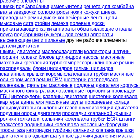
рабочие элементы
шнеки
подбарабанья
измельчители
решета для комбайна
валы
звездочки
соломотрясы
ножи
кожухи шнека
приводные ремни
диски
конвейерные ленты
цепи
мысовые
сита
стойки
лемеха
полевые доски
прикатывающие катки
аппараты обматывающие
отвалы
плуга
подборщики
бункеры для семян
аппараты
высевающие
цепи пильные
другие рабочие элементы
детали двигателя
шкивы
двигатели
маслоохладители
коллекторы
шатуны
поршни
головки блоков цилиндров
насосы масляные
маховики
крепления
турбокомпрессоры
клиновые ремни
распредвалы
блоки цилиндров
гильзы цилиндра
клапанные крышки
коромысла клапана
трубки масляные
оси коромысел
ремни ГРМ
шестерни распредвала
коленвалы
фильтры масляные
поддоны двигателя
корпусы
масляного фильтра
маслозаливные горловины
прокладки
ГБЦ
интеркулеры
клапаны двигателя
шестерни коленвала
картеры двигателя
масляные щупы
поршневые кольца
рециркуляторы выхлопных газов
шумоизоляция двигателя
подушки опоры двигателя
прокладки клапанной крышки
ролики толкателя
сальники коленвала
трубки EGR
штанги
толкателя
подшипники коленвала
масляные форсунки
тросы газа
картриджи турбины
сальники клапана
крышки
двигателя
вкладыши шатунные
датчики давления масла