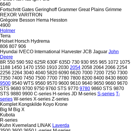
6640
Fortschritt
Gates
Geringhoff
Grammer
Great Plains
Grimme
REXOR
VARITRON
Grégoire Besson
Hema
Hesston
4900
Holmer
Terra
Holset
Horsch
Hydrema
806
807
906
Hyundai
IVECO
International Harvester
JCB
Jaguar
John
Deere
8R
550
590
592
625R
630F
635D
730
930
955
965
1072
1075
1188
1450
1470
1550
1910
2030
2054
2058
2064
2066
2254
2256
2264
3040
4040
5820
6090
6620
7000
7200
7250
7300
7350
7400
7450
7500
7700
7780
7800
8200
8400
8430
8600
9500
9540 WTS
9560
9570
9600
9610
9640
9650
9660
9670
STS
9680
9700
9750
9760 STS
9770
9780
9860 STS
9870
STS
9880
9900
C-series
H-series
JD
M-series
S-series
T-
series
W-series
X-series
Z-series
Komplet
Kongskilde
Koyo
Krone
Big M
Big X
Kubota
R-series
Kuhn
Kverneland
LINAK
Laverda
3500
3600
3650
L-series
M-series