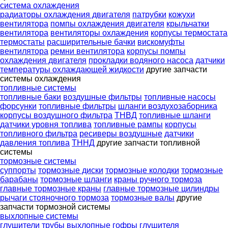
система охлаждения
радиаторы охлаждения двигателя
патрубки
кожухи
вентилятора
помпы охлаждения двигателя
крыльчатки
вентилятора
вентиляторы охлаждения
корпусы термостата
термостаты
расширительные бачки
вискомуфты
вентилятора
ремни вентилятора
корпусы помпы
охлаждения двигателя
прокладки водяного насоса
датчики
температуры охлаждающей жидкости
другие запчасти
системы охлаждения
топливные системы
топливные баки
воздушные фильтры
топливные насосы
форсунки
топливные фильтры
шланги воздухозаборника
корпусы воздушного фильтра
ТНВД
топливные шланги
датчики уровня топлива
топливные рампы
корпусы
топливного фильтра
ресиверы воздушные
датчики
давления топлива
ТННД
другие запчасти топливной
системы
тормозные системы
суппорты
тормозные диски
тормозные колодки
тормозные
барабаны
тормозные шланги
краны ручного тормоза
главные тормозные краны
главные тормозные цилиндры
рычаги стояночного тормоза
тормозные валы
другие
запчасти тормозной системы
выхлопные системы
глушители
трубы выхлопные
гофры глушителя