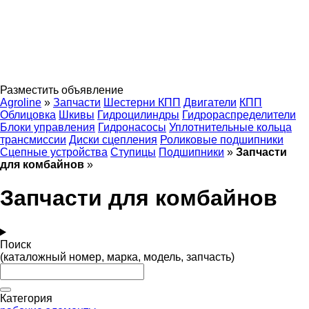
Разместить объявление
Agroline
»
Запчасти
Шестерни КПП
Двигатели
КПП
Облицовка
Шкивы
Гидроцилиндры
Гидрораспределители
Блоки управления
Гидронасосы
Уплотнительные кольца
трансмиссии
Диски сцепления
Роликовые подшипники
Сцепные устройства
Ступицы
Подшипники
»
Запчасти
для комбайнов
»
Запчасти для комбайнов
Поиск
(каталожный номер, марка, модель, запчасть)
Категория