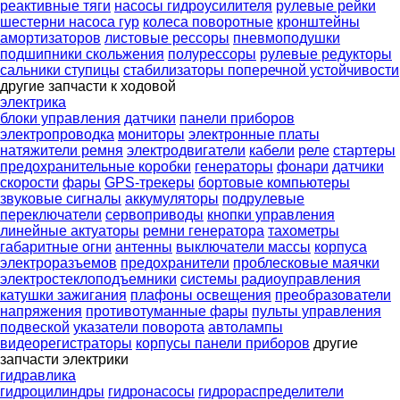
реактивные тяги
насосы гидроусилителя
рулевые рейки
шестерни насоса гур
колеса поворотные
кронштейны
амортизаторов
листовые рессоры
пневмоподушки
подшипники скольжения
полурессоры
рулевые редукторы
сальники ступицы
стабилизаторы поперечной устойчивости
другие запчасти к ходовой
электрика
блоки управления
датчики
панели приборов
электропроводка
мониторы
электронные платы
натяжители ремня
электродвигатели
кабели
реле
стартеры
предохранительные коробки
генераторы
фонари
датчики
скорости
фары
GPS-трекеры
бортовые компьютеры
звуковые сигналы
аккумуляторы
подрулевые
переключатели
сервоприводы
кнопки управления
линейные актуаторы
ремни генератора
тахометры
габаритные огни
антенны
выключатели массы
корпуса
электроразъемов
предохранители
проблесковые маячки
электростеклоподъемники
системы радиоуправления
катушки зажигания
плафоны освещения
преобразователи
напряжения
противотуманные фары
пульты управления
подвеской
указатели поворота
автолампы
видеорегистраторы
корпусы панели приборов
другие
запчасти электрики
гидравлика
гидроцилиндры
гидронасосы
гидрораспределители