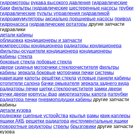
гидромоторы
рукава высокого давления
гидравлические
баки
фильтры гидравлические
шестеренные насосы
трубки
гидравлические
пульты управления гидравликой
гидроаккумуляторы
аксиально поршневые насосы
привод
гидронасоса
гидравлические ротаторы
другие запчасти
гидравлики
детали кабины
облицовка
кондиционеры и запчасти
компрессоры кондиционера
радиаторы кондиционера
фильтры-осушители кондиционера
кондиционеры
кабины
стекла
боковые стекла
лобовые стекла
двери
сиденья
моторчики стеклоочистителя
фильтры
кабины
зеркала боковые
моторчики печки
системы
навигации
капоты
решётки стекла
угловые панели кабины
отопители салона
бачки омывателя
зеркала заднего вида
радиаторы печки
щетки стеклоочистителя
замки двери
ручки двери
корпусы фар
амортизаторы капота
патрубки
радиатора печки
пневмоподушки кабины
другие запчасти
кабины
детали кузова
подножки
сцепные устройства
крылья
рамы
квик-каплеры
ящики АКБ
решетки радиатора
инструментальные ящики
поворотные редукторы
стрелы
брызговики
другие запчасти
кузова