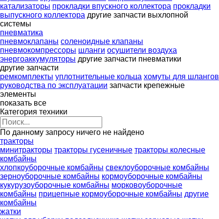
катализаторы
прокладки впускного коллектора
прокладки
выпускного коллектора
другие запчасти выхлопной
системы
пневматика
пневмоклапаны
соленоидные клапаны
пневмокомпрессоры
шланги
осушители воздуха
энергоаккумуляторы
другие запчасти пневматики
другие запчасти
ремкомплекты
уплотнительные кольца
хомуты для шлангов
руководства по эксплуатации
запчасти
крепежные
элементы
показать все
Категория техники
По данному запросу ничего не найдено
тракторы
минитракторы
тракторы гусеничные
тракторы колесные
комбайны
хлопкоуборочные комбайны
свеклоуборочные комбайны
зерноуборочные комбайны
кормоуборочные комбайны
кукурузоуборочные комбайны
морковоуборочные
комбайны
прицепные кормоуборочные комбайны
другие
комбайны
жатки