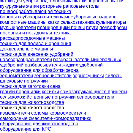
жатки для уборки подсолнечника
жатки зерновые
жатки
кукурузные
жатки роторные
рапсовые столы
почвообрабатывающая техника
бороны
глубокорыхлители
камнеуборочные машины
компостные машины
катки сельхозтехника
культиваторы
мульчирователи
планировщики почвы
плуги
почвофрезы
посевная и посадочная техника
рассадопосадочные машины
техника для полива и орошения
дождевальные машины
техника для внесения удобрений
навозоразбрасыватели
разбрасыватели минеральных
удобрений
разбрасыватели жидких удобрений
оборудование для обработки зерна
зернометатели
зерноочистители
зерносушилки
силосы
шнековые погрузчики
техника для заготовки сена
грабли ворошилки
косилки
самозагружающиеся прицепы
сельскохозяйственные погрузчики
сеноворошители
техника для животноводства
техника для животноводства
измельчители соломы
кормосмесители
самоходные смесители-кормораздатчики
оборудование для животноводства
оборудование для КРС