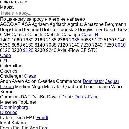
показать все
Марка
По данному запросу ничего не найдено
AGCO
AP
ASA
Agrisem
Agritach
Agrolux
Amazone
Bergmann
Bergstrom
Berthoud
Bobcat
Boguslav
BorgWarner
Bosch
Boss
CNH
Camso
Capello
Carlisle
Casappa
Case IH
1460
1660
1680
2166
2188
2366
2388
5088
5120
5130
5140
5150
6088
6130
6140
7088
7120
7140
7230
7240
7250
8010
8120
8230
9120
9230
9240
Axial-Flow
CF
STX
Case
621
Caterpillar
C-series
Challenger
Claas
Arion
Avero
Axion
C-series
Commandor
Dominator
Jaguar
Lexion
Medion
Mega
Mercator
Quadrant
Trion
Tucano
Vario
Xerion
Cummins
DAF
Dal-Bo
Dayco
Deutz
Deutz-Fahr
M series
TopLiner
Dronningborg
D-series
Eaton
Esma
FPT
Fendt
Ideal
Katana
Fersa
Fiat
FiatAgri
Ford