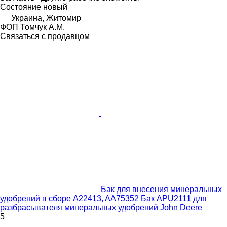
Состояние
новый
Украина, Житомир
ФОП Томчук А.М.
Связаться с продавцом
Бак для внесения минеральных
удобрений в сборе A22413, AA75352 Бак APU2111 для
разбрасывателя минеральных удобрений John Deere
5