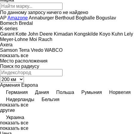
По данному запросу ничего не найдено
AP
Amazone
Annaburger
Berthoud
Bogballe
Boguslav
Bomech
Bredal
K-series
Garant Kotte
John Deere
Kimadan
Kongskilde
Koyo
Kuhn
Lely
Meyer-Lohne
Moi
Rauch
Axera
Samson
Terra
Vredo
WABCO
показать все
Место расположения
Поиск по радиусу
Армения
Европа
Германия
Дания
Польша
Румыния
Норвегия
Нидерланды
Бельгия
показать все
другие
Украина
показать все
показать все
Цена