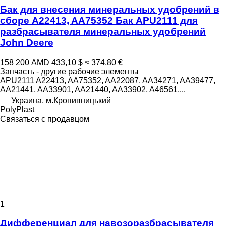
Бак для внесения минеральных удобрений в
сборе A22413, AA75352 Бак APU2111 для
разбрасывателя минеральных удобрений
John Deere
158 200 AMD
433,10 $
≈ 374,80 €
Запчасть - другие рабочие элементы
APU2111 A22413, AA75352, AA22087, AA34271, AA39477,
AA21441, AA33901, AA21440, AA33902, A46561,...
Украина, м.Кропивницький
PolyPlast
Связаться с продавцом
1
Дифференциал для навозоразбрасывателя