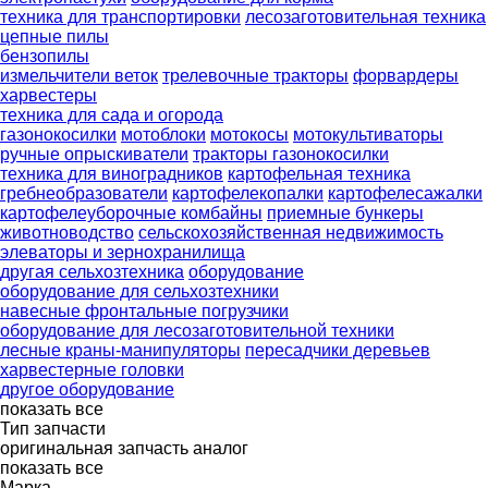
техника для транспортировки
лесозаготовительная техника
цепные пилы
бензопилы
измельчители веток
трелевочные тракторы
форвардеры
харвестеры
техника для сада и огорода
газонокосилки
мотоблоки
мотокосы
мотокультиваторы
ручные опрыскиватели
тракторы газонокосилки
техника для виноградников
картофельная техника
гребнеобразователи
картофелекопалки
картофелесажалки
картофелеуборочные комбайны
приемные бункеры
животноводство
сельскохозяйственная недвижимость
элеваторы и зернохранилища
другая сельхозтехника
оборудование
оборудование для сельхозтехники
навесные фронтальные погрузчики
оборудование для лесозаготовительной техники
лесные краны-манипуляторы
пересадчики деревьев
харвестерные головки
другое оборудование
показать все
Тип запчасти
оригинальная запчасть
аналог
показать все
Марка