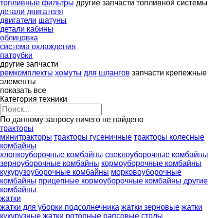
топливные фильтры
другие запчасти топливной системы
детали двигателя
двигатели
шатуны
детали кабины
облицовка
система охлаждения
патрубки
другие запчасти
ремкомплекты
хомуты для шлангов
запчасти
крепежные
элементы
показать все
Категория техники
По данному запросу ничего не найдено
тракторы
минитракторы
тракторы гусеничные
тракторы колесные
комбайны
хлопкоуборочные комбайны
свеклоуборочные комбайны
зерноуборочные комбайны
кормоуборочные комбайны
кукурузоуборочные комбайны
морковоуборочные
комбайны
прицепные кормоуборочные комбайны
другие
комбайны
жатки
жатки для уборки подсолнечника
жатки зерновые
жатки
кукурузные
жатки роторные
рапсовые столы