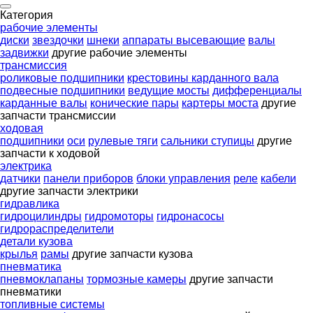
Категория
рабочие элементы
диски
звездочки
шнеки
аппараты высевающие
валы
задвижки
другие рабочие элементы
трансмиссия
роликовые подшипники
крестовины карданного вала
подвесные подшипники
ведущие мосты
дифференциалы
карданные валы
конические пары
картеры моста
другие
запчасти трансмиссии
ходовая
подшипники
оси
рулевые тяги
сальники ступицы
другие
запчасти к ходовой
электрика
датчики
панели приборов
блоки управления
реле
кабели
другие запчасти электрики
гидравлика
гидроцилиндры
гидромоторы
гидронасосы
гидрораспределители
детали кузова
крылья
рамы
другие запчасти кузова
пневматика
пневмоклапаны
тормозные камеры
другие запчасти
пневматики
топливные системы