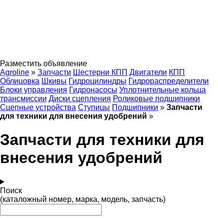
Разместить объявление
Agroline
»
Запчасти
Шестерни КПП
Двигатели
КПП
Облицовка
Шкивы
Гидроцилиндры
Гидрораспределители
Блоки управления
Гидронасосы
Уплотнительные кольца
трансмиссии
Диски сцепления
Роликовые подшипники
Сцепные устройства
Ступицы
Подшипники
»
Запчасти
для техники для внесения удобрений
»
Запчасти для техники для
внесения удобрений
Поиск
(каталожный номер, марка, модель, запчасть)