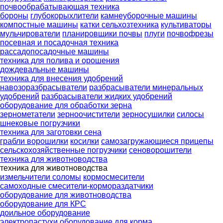
почвообрабатывающая техника
бороны
глубокорыхлители
камнеуборочные машины
компостные машины
катки сельхозтехника
культиваторы
мульчирователи
планировщики почвы
плуги
почвофрезы
посевная и посадочная техника
рассадопосадочные машины
техника для полива и орошения
дождевальные машины
техника для внесения удобрений
навозоразбрасыватели
разбрасыватели минеральных
удобрений
разбрасыватели жидких удобрений
оборудование для обработки зерна
зернометатели
зерноочистители
зерносушилки
силосы
шнековые погрузчики
техника для заготовки сена
грабли ворошилки
косилки
самозагружающиеся прицепы
сельскохозяйственные погрузчики
сеноворошители
техника для животноводства
техника для животноводства
измельчители соломы
кормосмесители
самоходные смесители-кормораздатчики
оборудование для животноводства
оборудование для КРС
доильное оборудование
электропастухи
оборудование для корма