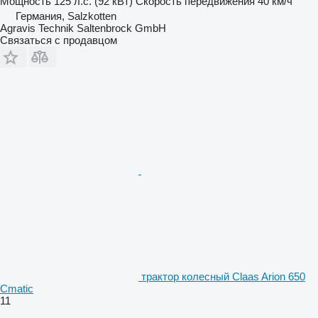
Мощность
125 л.с. (92 кВт)
Скорость передвижения
40 км/ч
Германия, Salzkotten
Agravis Technik Saltenbrock GmbH
Связаться с продавцом
трактор колесный Claas Arion 650
Cmatic
11