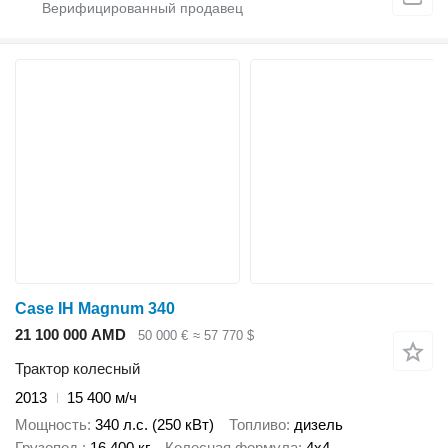
Case IH Magnum 340
21 100 000 AMD
50 000 €
≈ 57 770 $
Трактор колесный
2013
15 400 м/ч
Мощность
340 л.с. (250 кВт)
Топливо
дизель
Грузопод.
16 400 кг
Колесная формула
4x4