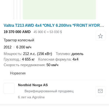
Valtra T213 AWD 4x4 *ONLY 6.200hrs *FRONT HYDRAULICS
19 370 000 AMD
45 900 €
≈ 53 030 $
Трактор колесный
2012
6 200 м/ч
Мощность
212 л.с. (156 кВт)
Топливо
дизель
Грузопод.
4 655 кг
Колесная формула
4x4
Скорость передвижения
50 км/ч
Норвегия
Nordbid Norge AS
6
лет на Agroline