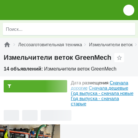
Лесозаготовительная техника
Измельчители веток
Измельчители веток GreenMech
14 объявлений:
Измельчители веток GreenMech
Дата размещения
Сначала
дорогие
Сначала дешевые
Год выпуска - сначала новые
Год выпуска - сначала
старые