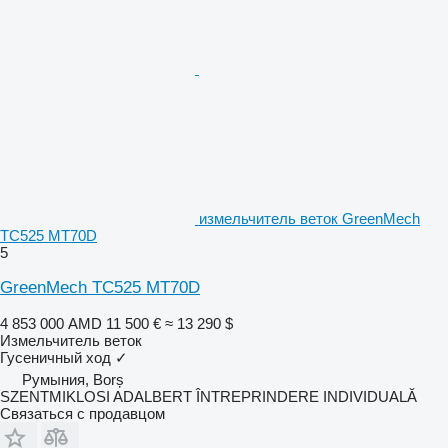
измельчитель веток GreenMech
TC525 MT70D
5
GreenMech TC525 MT70D
4 853 000 AMD
11 500 €
≈ 13 290 $
Измельчитель веток
Гусеничный ход
✓
Румыния, Borș
SZENTMIKLOSI ADALBERT ÎNTREPRINDERE INDIVIDUALĂ
Связаться с продавцом