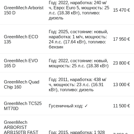
Год: 2022, наработка: 240 м/
GreenMech Arborist
ч, Евро: Euro 5, мощность: 25
15 470 €
150 D
л.с. (18.38 кВт), топливо:
дизель
Год: 2025, состояние: новый,
GreenMech ECO
наработка: 1 м/ч, мощность:
17 950 €
135
24 л.с. (17.64 кВт), топливо:
бензин
GreenMech EVO
Год: 2022, состояние: новый,
23 800 €
165 D
мощность: 25 л.с. (18.38 кВт)
Год: 2011, наработка: 438 м/
GreenMech Quad
ч, мощность: 23 л.с. (16.91
13 000 €
Chip 160
кВт), топливо: дизель
GreenMech TC525
Гусеничный ход: ✓
11 500 €
MT70D
GreenMech
ARBORIST
ARB150TB FAST
Год: 2015, наработка: 1 928