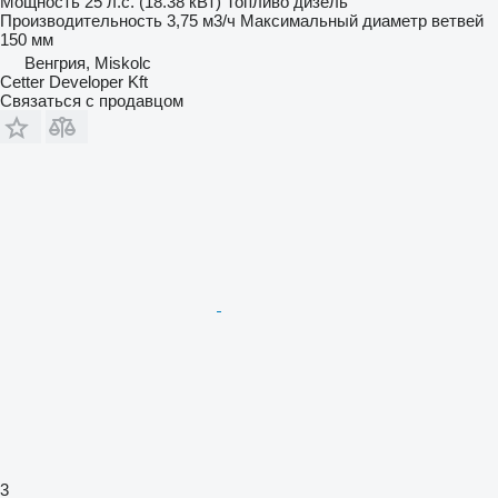
Мощность
25 л.с. (18.38 кВт)
Топливо
дизель
Производительность
3,75 м3/ч
Максимальный диаметр ветвей
150 мм
Венгрия, Miskolc
Cetter Developer Kft
Связаться с продавцом
3