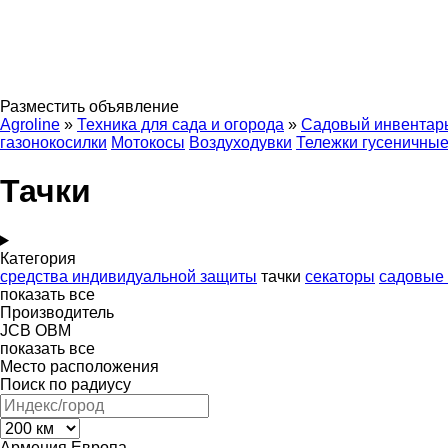
Разместить объявление
Agroline
»
Техника для сада и огорода
»
Садовый инвентар
газонокосилки
Мотокосы
Воздуходувки
Тележки гусеничны
Тачки
Категория
средства индивидуальной защиты
тачки
секаторы
садовые 
показать все
Производитель
JCB
OBM
показать все
Место расположения
Поиск по радиусу
Армения
Европа