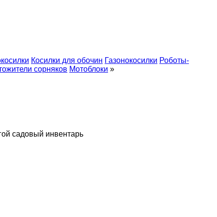
окосилки
Косилки для обочин
Газонокосилки
Роботы-
тожители сорняков
Мотоблоки
»
гой садовый инвентарь