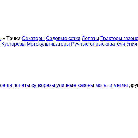
ь
»
Тачки
Секаторы
Садовые сетки
Лопаты
Тракторы газон
е
Кусторезы
Мотокультиваторы
Ручные опрыскиватели
Унич
сетки
лопаты
сучкорезы
уличные вазоны
мотыги
метлы
дру