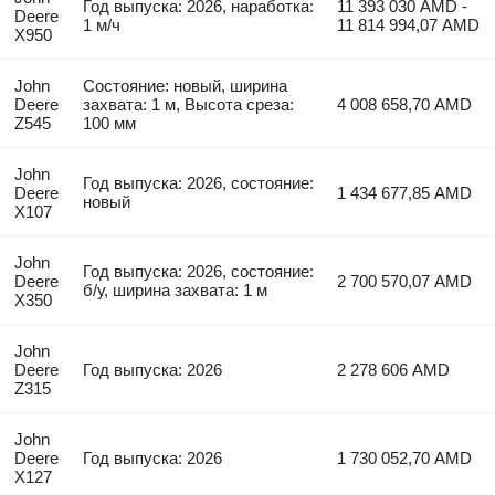
Год выпуска: 2026, наработка:
11 393 030 AMD -
Deere
1 м/ч
11 814 994,07 AMD
X950
John
Состояние: новый, ширина
Deere
захвата: 1 м, Высота среза:
4 008 658,70 AMD
Z545
100 мм
John
Год выпуска: 2026, состояние:
Deere
1 434 677,85 AMD
новый
X107
John
Год выпуска: 2026, состояние:
Deere
2 700 570,07 AMD
б/у, ширина захвата: 1 м
X350
John
Deere
Год выпуска: 2026
2 278 606 AMD
Z315
John
Deere
Год выпуска: 2026
1 730 052,70 AMD
X127