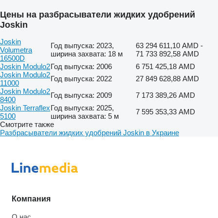
Цены на разбрасыватели жидких удобрений
Joskin
Joskin
Год выпуска: 2023,
63 294 611,10 AMD -
Volumetra
ширина захвата: 18 м
71 733 892,58 AMD
16500D
Joskin Modulo2
Год выпуска: 2006
6 751 425,18 AMD
Joskin Modulo2
Год выпуска: 2022
27 849 628,88 AMD
11000
Joskin Modulo2
Год выпуска: 2009
7 173 389,26 AMD
8400
Joskin Terraflex
Год выпуска: 2025,
7 595 353,33 AMD
5100
ширина захвата: 5 м
Смотрите также
Разбрасыватели жидких удобрений Joskin в Украине
Компания
О нас