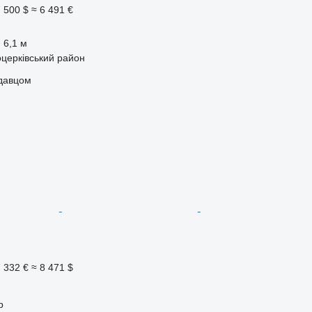
 500 $
≈ 6 491 €
6,1 м
оцерківський район
одавцом
 332 €
≈ 8 471 $
p