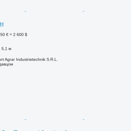
NH
250 €
≈ 2 600 $
5,1 м
t Agrar Industrietechnik S.R.L.
одавцом