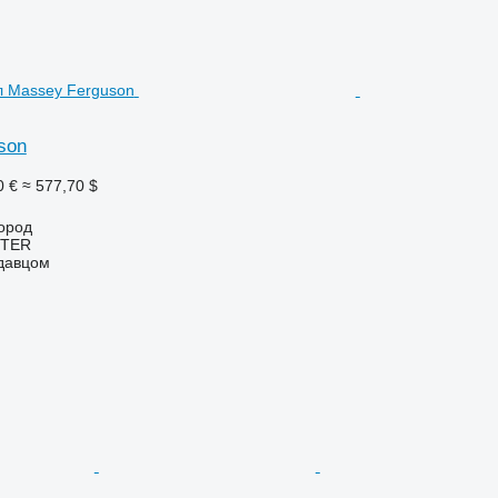
son
0 €
≈ 577,70 $
ород
NTER
одавцом