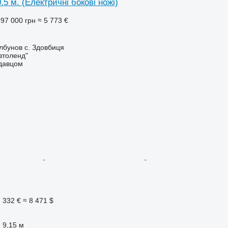
.5 м. (Електричні бокові ножі)
97 000 грн
≈ 5 773 €
лбунов с. Здовбиця
втоленд"
одавцом
 332 €
≈ 8 471 $
9,15 м