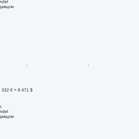
ndel
одавцом
 332 €
≈ 8 471 $
p
ndel
одавцом