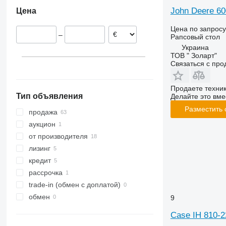
Румыния
John Deere 60
Цена
Словакия
Литва
Цена по запросу
–
Рапсовый стол
Германия
Украина
Австрия
ТОВ " Золарт"
Связаться с пр
Продаете техни
Тип объявления
Делайте это вме
Разместить
продажа
аукцион
от производителя
лизинг
кредит
рассрочка
trade-in (обмен с доплатой)
обмен
9
Case IH 810-2