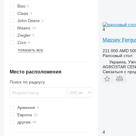
Biso
Claas
Integral
John Deere
Lexion
SF
Maans
Vario
4
Ziegler
Massey Fergu
Zürn
показать все
211 000 AMD
50
Рапсовый стол
Украина, Ужг
AGROSTAR CE
Связаться с пр
Место расположения
Поиск по радиусу
Армения
Европа
другие
Дания
Польша
Украина
4