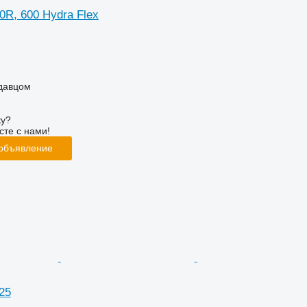
0R, 600 Hydra Flex
одавцом
ку?
сте с нами!
 объявление
25