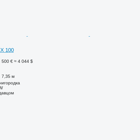
CX 100
 500 €
≈ 4 044 $
7,35 м
нигородка
W
одавцом