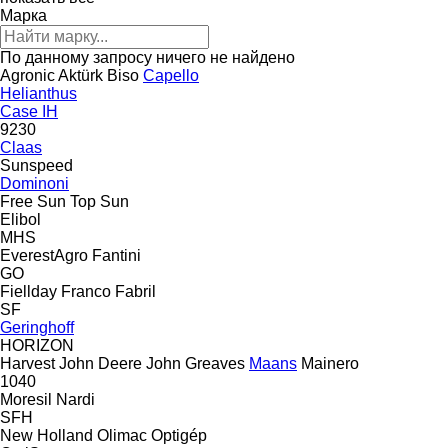
Марка
По данному запросу ничего не найдено
Agronic
Aktürk
Biso
Capello
Helianthus
Case IH
9230
Claas
Sunspeed
Dominoni
Free Sun
Top Sun
Elibol
MHS
EverestAgro
Fantini
GO
Fiellday
Franco Fabril
SF
Geringhoff
HORIZON
Harvest
John Deere
John Greaves
Maans
Mainero
1040
Moresil
Nardi
SFH
New Holland
Olimac
Optigép