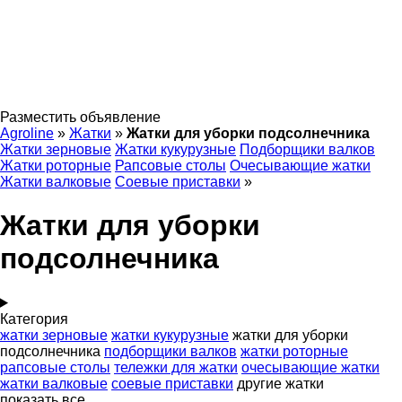
Разместить объявление
Agroline
»
Жатки
»
Жатки для уборки подсолнечника
Жатки зерновые
Жатки кукурузные
Подборщики валков
Жатки роторные
Рапсовые столы
Очесывающие жатки
Жатки валковые
Соевые приставки
»
Жатки для уборки
подсолнечника
Категория
жатки зерновые
жатки кукурузные
жатки для уборки
подсолнечника
подборщики валков
жатки роторные
рапсовые столы
тележки для жатки
очесывающие жатки
жатки валковые
соевые приставки
другие жатки
показать все