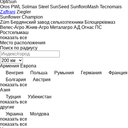
OptiSun
Oros
PWL
Solmax Steel
SunSeed
SunfloroMash
Tecnomais
Zaffrani
Ziegler
Sunflower Champion
Zürn
Бердянский завод сельхозтехники
Білоцерківмаз
Велес-Агро
Жнив-Агро
Металагро АД
Огнас
ПС
Ростсельмаш
показать все
Место расположения
Поиск по радиусу
Армения
Европа
Венгрия
Польша
Румыния
Германия
Франция
Болгария
Австрия
показать все
Азия
Турция
Узбекистан
показать все
другие
Украина
Молдова
показать все
показать все