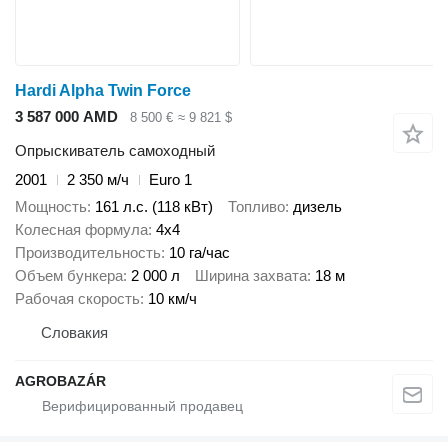
Hardi Alpha Twin Force
3 587 000 AMD
8 500 €
≈ 9 821 $
Опрыскиватель самоходный
2001
2 350 м/ч
Euro 1
Мощность
161 л.с. (118 кВт)
Топливо
дизель
Колесная формула
4x4
Производительность
10 га/час
Объем бункера
2 000 л
Ширина захвата
18 м
Рабочая скорость
10 км/ч
Словакия
AGROBAZÁR