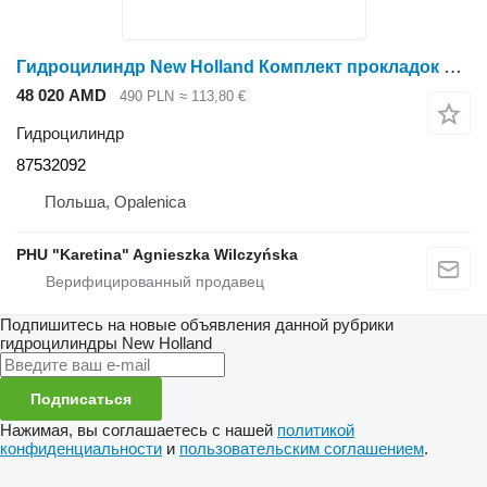
Гидроцилиндр New Holland Комплект прокладок T6090 для подъемного цилиндра диаметром 110 мм 87532092 для трактора колесного New Holland T6090
48 020 AMD
490 PLN
≈ 113,80 €
Гидроцилиндр
87532092
Польша, Opalenica
PHU "Karetina" Agnieszka Wilczyńska
Подпишитесь на новые объявления данной рубрики
гидроцилиндры
New Holland
Подписаться
Нажимая, вы соглашаетесь с нашей
политикой
конфиденциальности
и
пользовательским соглашением
.