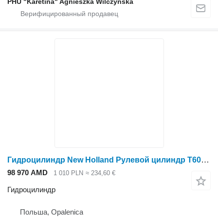
PHU "Karetina" Agnieszka Wilczyńska
Гидроцилиндр New Holland Рулевой цилиндр T6090 T7230 двойного действия, шток 25 мм, длина 200 мм для трактора колесного New Holland T6090 T7230
98 970 AMD
1 010 PLN
≈ 234,60 €
Гидроцилиндр
Польша, Opalenica