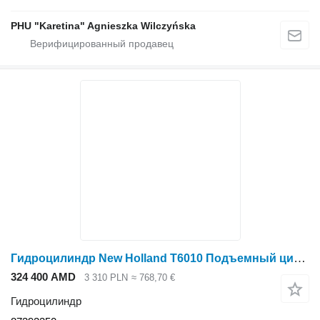
PHU "Karetina" Agnieszka Wilczyńska
Гидроцилиндр New Holland T6010 Подъемный цилиндр двустороннего действия, шток 40 мм, ход 177 мм 87392350 для трактора колесного New Holland T6010
324 400 AMD
3 310 PLN
≈ 768,70 €
Гидроцилиндр