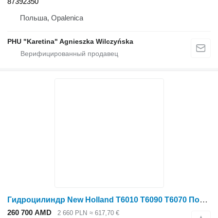
87392350
Польша, Opalenica
PHU "Karetina" Agnieszka Wilczyńska
Гидроцилиндр New Holland T6010 T6090 T6070 Подъемный цилиндр 87562625 для трактора колесного New Holland T6010 T6090 T6070
260 700 AMD
2 660 PLN
≈ 617,70 €