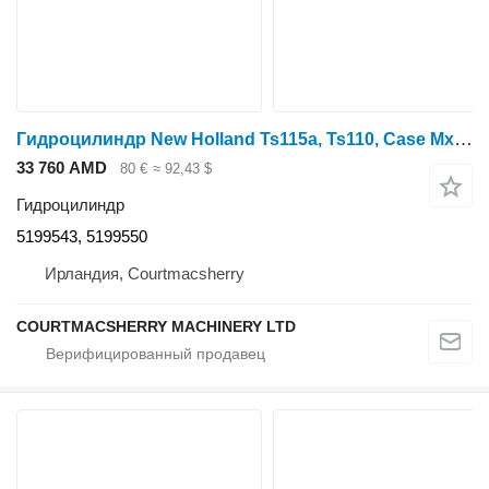
Гидроцилиндр New Holland Ts115a, Ts110, Case Mxu Steering Cylinder Pipes 5199543, 5199550 для трактора колесного
33 760 AMD
80 €
≈ 92,43 $
Гидроцилиндр
5199543, 5199550
Ирландия, Courtmacsherry
COURTMACSHERRY MACHINERY LTD