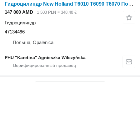
Гидроцилиндр New Holland T6010 T6090 T6070 Подъемный цилиндр со штоком 50 мм, ходом 170 мм 471 47134496 для трактора колесного New Holland T6010 T6090 T6070
147 000 AMD
1 500 PLN
≈ 348,40 €
Гидроцилиндр
47134496
Польша, Opalenica
PHU "Karetina" Agnieszka Wilczyńska