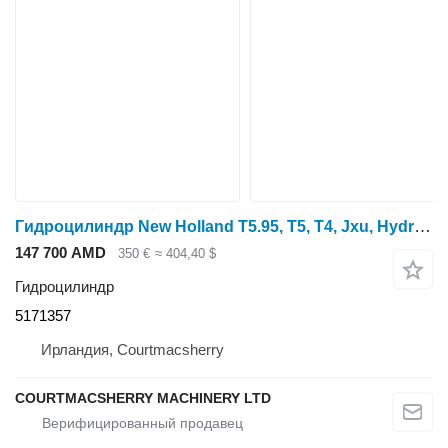
Гидроцилиндр New Holland T5.95, T5, T4, Jxu, Hydraulic Lift Cylinder And Bracket Lh 51713 5171357 для трактора колесного New Holland T5.95
147 700 AMD
350 €
≈ 404,40 $
Гидроцилиндр
5171357
Ирландия, Courtmacsherry
COURTMACSHERRY MACHINERY LTD