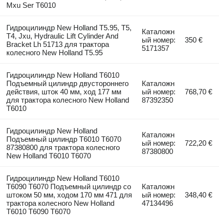
Mxu Ser T6010
Гидроцилиндр New Holland T5.95, T5,
Каталожн
T4, Jxu, Hydraulic Lift Cylinder And
ый номер:
350 €
Bracket Lh 51713 для трактора
5171357
колесного New Holland T5.95
Гидроцилиндр New Holland T6010
Подъемный цилиндр двустороннего
Каталожн
действия, шток 40 мм, ход 177 мм
ый номер:
768,70 €
для трактора колесного New Holland
87392350
T6010
Гидроцилиндр New Holland
Каталожн
Подъемный цилиндр T6010 T6070
ый номер:
722,20 €
87380800 для трактора колесного
87380800
New Holland T6010 T6070
Гидроцилиндр New Holland T6010
T6090 T6070 Подъемный цилиндр со
Каталожн
штоком 50 мм, ходом 170 мм 471 для
ый номер:
348,40 €
трактора колесного New Holland
47134496
T6010 T6090 T6070