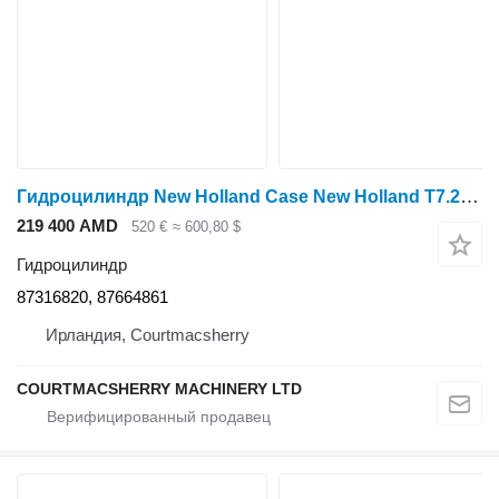
Гидроцилиндр New Holland Case New Holland T7.200 Front Axle Suspension Cylinder 87316820, для трактора колесного
219 400 AMD
520 €
≈ 600,80 $
Гидроцилиндр
87316820, 87664861
Ирландия, Courtmacsherry
COURTMACSHERRY MACHINERY LTD