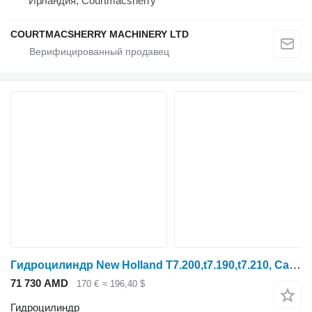
Ирландия, Courtmacsherry
COURTMACSHERRY MACHINERY LTD
Гидроцилиндр New Holland T7.200,t7.190,t7.210, Case Puma 145 Lift Cylinder 84154694, 5163 для трактора колесного T7.200
71 730 AMD
170 €
≈ 196,40 $
Гидроцилиндр