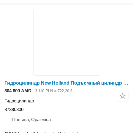
Гидроцилиндр New Holland Подъемный цилиндр T6010 T6070 87380800 для трактора колесного New Holland T6010 T6070
304 800 AMD
3 110 PLN
≈ 722,20 €
Гидроцилиндр
87380800
Польша, Opalenica