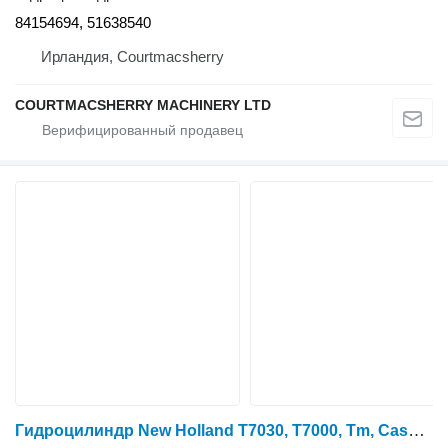
84154694, 51638540
Ирландия, Courtmacsherry
COURTMACSHERRY MACHINERY LTD
Гидроцилиндр New Holland T7030, T7000, Tm, Case Mxm190 Lift Cylinder Ram 47130987 для трактора колесного T7030