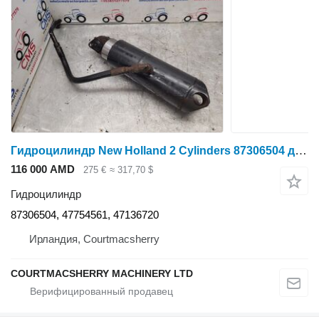
Гидроцилиндр New Holland 2 Cylinders 87306504 для трактора колесного
116 000 AMD
275 €
≈ 317,70 $
Гидроцилиндр
87306504, 47754561, 47136720
Ирландия, Courtmacsherry
COURTMACSHERRY MACHINERY LTD