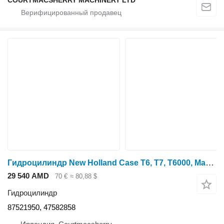
Гидроцилиндр New Holland Case T6, T7, T6000, Maxxum, Puma Steering Cylinder 47582858 87521950 для трактора колесного T6.180
29 540 AMD
70 €
≈ 80,88 $
Гидроцилиндр
87521950, 47582858