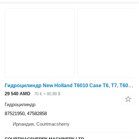
Гидроцилиндр New Holland T6010 Case T6, T7, T6000, Maxxum, Puma Steering Cylinder 4758285 87521950 для трактора колесного T6010
29 540 AMD
70 €
≈ 80,88 $
Гидроцилиндр
87521950, 47582858
Ирландия, Courtmacsherry
COURTMACSHERRY MACHINERY LTD