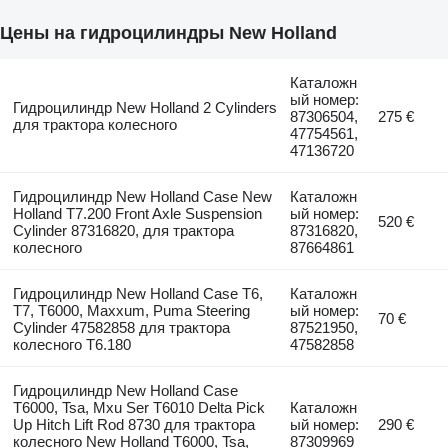
Цены на гидроцилиндры New Holland
Каталожн
ый номер:
Гидроцилиндр New Holland 2 Cylinders
87306504,
275 €
для трактора колесного
47754561,
47136720
Гидроцилиндр New Holland Case New
Каталожн
Holland T7.200 Front Axle Suspension
ый номер:
520 €
Cylinder 87316820, для трактора
87316820,
колесного
87664861
Гидроцилиндр New Holland Case T6,
Каталожн
T7, T6000, Maxxum, Puma Steering
ый номер:
70 €
Cylinder 47582858 для трактора
87521950,
колесного T6.180
47582858
Гидроцилиндр New Holland Case
T6000, Tsa, Mxu Ser T6010 Delta Pick
Каталожн
Up Hitch Lift Rod 8730 для трактора
ый номер:
290 €
колесного New Holland T6000, Tsa,
87309969