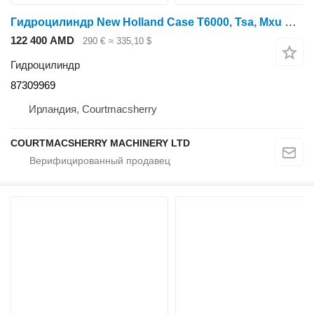
Гидроцилиндр New Holland Case T6000, Tsa, Mxu Ser T6010 Delta Pick Up Hitch Lift Rod 8730 87309969 для трактора колесного New Holland T6000, Tsa, Mxu Ser T6010
122 400 AMD
290 €
≈ 335,10 $
Гидроцилиндр
87309969
Ирландия, Courtmacsherry
COURTMACSHERRY MACHINERY LTD