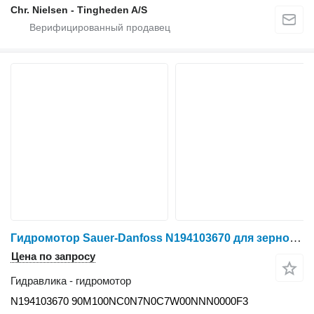
Chr. Nielsen - Tingheden A/S
Гидромотор Sauer-Danfoss N194103670 для зерноуборочного комбайна New Holland AL59
Цена по запросу
Гидравлика - гидромотор
N194103670 90M100NC0N7N0C7W00NNN0000F3