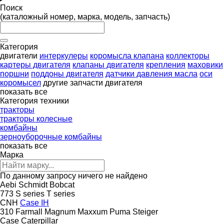
Поиск
(каталожный номер, марка, модель, запчасть)
Категория
двигатели
интеркулеры
коромысла клапана
коллекторы
картеры двигателя
клапаны двигателя
крепления
маховики
поршни
поддоны двигателя
датчики давления масла
оси
коромысел
другие запчасти двигателя
показать все
Категория техники
тракторы
тракторы колесные
комбайны
зерноуборочные комбайны
показать все
Марка
По данному запросу ничего не найдено
Aebi Schmidt
Bobcat
773
S series
T series
CNH
Case IH
310
Farmall
Magnum
Maxxum
Puma
Steiger
Case
Caterpillar