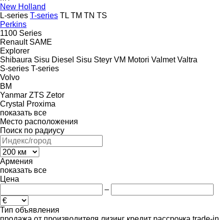
New Holland
L-series
T-series
TL
TM
TN
TS
Perkins
1100 Series
Renault
SAME
Explorer
Shibaura
Sisu Diesel
Sisu
Steyr
VM Motori
Valmet
Valtra
S-series
T-series
Volvo
BM
Yanmar
ZTS
Zetor
Crystal
Proxima
показать все
Место расположения
Поиск по радиусу
Армения
показать все
Цена
–
Тип объявления
продажа
от производителя
лизинг
кредит
рассрочка
trade-in