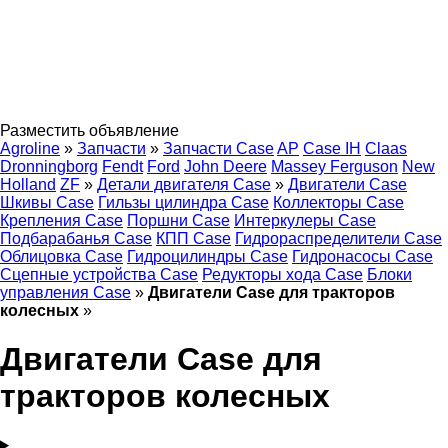
Разместить объявление
Agroline
»
Запчасти
»
Запчасти Case
AP
Case IH
Claas
Dronningborg
Fendt
Ford
John Deere
Massey Ferguson
New
Holland
ZF
»
Детали двигателя Case
»
Двигатели Case
Шкивы Case
Гильзы цилиндра Case
Коллекторы Case
Крепления Case
Поршни Case
Интеркулеры Case
Подбарабанья Case
КПП Case
Гидрораспределители Case
Облицовка Case
Гидроцилиндры Case
Гидронасосы Case
Сцепные устройства Case
Редукторы хода Case
Блоки
управления Case
»
Двигатели Case для тракторов
колесных
»
Двигатели Case для
тракторов колесных