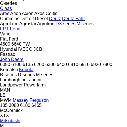
C-series
Claas
Ares
Arion
Axion
Axos
Celtis
Cummins
Detroit Diesel
Deutz
Deutz-Fahr
Agrofarm
Agrostar
Agrotron
DX series
M series
FPT
Fendt
Vario
Fiat
Ford
4600
6640
TW
Hyundai
IVECO
JCB
Fastrac
John Deere
6090
6100
6135
6200
6300
6400
6810
6910
6920
7800
Komatsu
Kubota
B-series
D-series
M-series
Lamborghini
Landini
Landpower
Powerfarm
MAN
LE
MWM
Massey Ferguson
135
3080
6180
6465
McCormick
XTX
Mitsubishi
MT