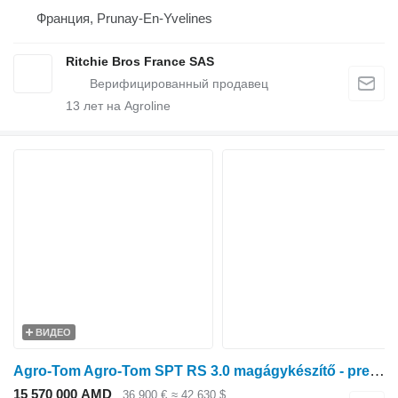
Франция, Prunay-En-Yvelines
Ritchie Bros France SAS
13
лет на Agroline
ВИДЕО
Agro-Tom Agro-Tom SPT RS 3.0 magágykészítő - precíziós pneumatikus vetőgé
15 570 000 AMD
36 900 €
≈ 42 630 $