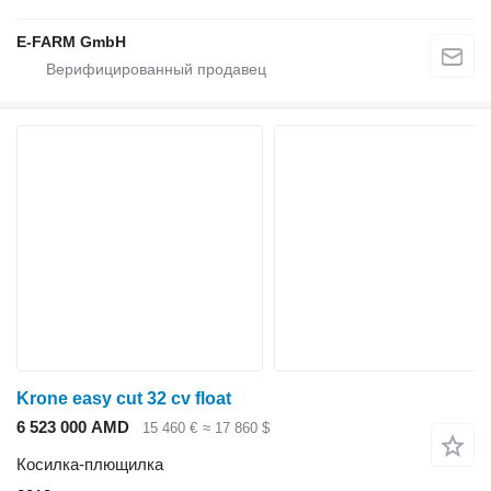
E-FARM GmbH
Krone easy cut 32 cv float
6 523 000 AMD
15 460 €
≈ 17 860 $
Косилка-плющилка