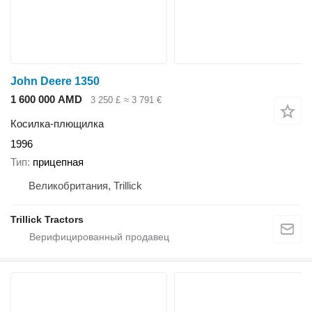
John Deere 1350
1 600 000 AMD
3 250 £
≈ 3 791 €
Косилка-плющилка
1996
Тип
прицепная
Великобритания, Trillick
Trillick Tractors