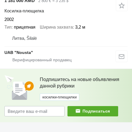
1 181 000 AMD
2 800 €
≈ 3 235 $
Косилка-плющилка
2002
Тип
прицепная
Ширина захвата
3,2 м
Литва, Šilalė
UAB "Nousta"
Подпишитесь на новые объявления
данной рубрики
косилки-плющилки
Подписаться