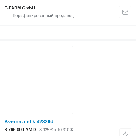
E-FARM GmbH
Kverneland kt4232ltd
3 766 000 AMD
8 925 €
≈ 10 310 $