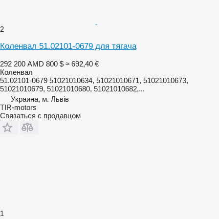
2
Коленвал 51.02101-0679 для тягача
292 200 AMD
800 $
≈ 692,40 €
Коленвал
51.02101-0679 51021010634, 51021010671, 51021010673,
51021010679, 51021010680, 51021010682,...
Украина, м. Львів
TIR-motors
Связаться с продавцом
1