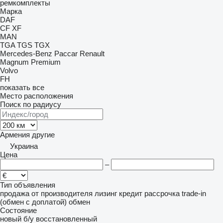
ремкомплекты
Марка
DAF
CF
XF
MAN
TGA
TGS
TGX
Mercedes-Benz
Paccar
Renault
Magnum
Premium
Volvo
FH
показать все
Место расположения
Поиск по радиусу
Армения
другие
Украина
Цена
–
Тип объявления
продажа
от производителя
лизинг
кредит
рассрочка
trade-in
(обмен с доплатой)
обмен
Состояние
новый
б/у
восстановленный