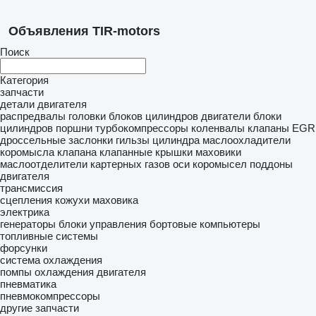
Объявления TIR-motors
Поиск
Категория
запчасти
детали двигателя
распредвалы
головки блоков цилиндров
двигатели
блоки
цилиндров
поршни
турбокомпрессоры
коленвалы
клапаны EGR
дроссельные заслонки
гильзы цилиндра
маслоохладители
коромысла клапана
клапанные крышки
маховики
маслоотделители картерных газов
оси коромысел
поддоны
двигателя
трансмиссия
сцепления
кожухи маховика
электрика
генераторы
блоки управления
бортовые компьютеры
топливные системы
форсунки
система охлаждения
помпы охлаждения двигателя
пневматика
пневмокомпрессоры
другие запчасти