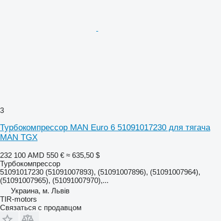
3
Турбокомпрессор MAN Euro 6 51091017230 для тягача
MAN TGX
232 100 AMD
550 €
≈ 635,50 $
Турбокомпрессор
51091017230 (51091007893), (51091007896), (51091007964),
(51091007965), (51091007970),...
Украина, м. Львів
TIR-motors
Связаться с продавцом