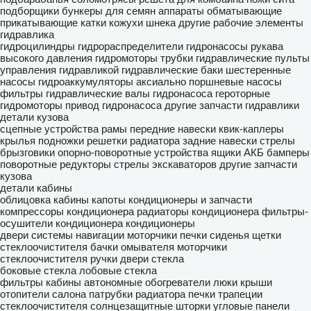
подборщики
бункеры для семян
аппараты обматывающие
прикатывающие катки
кожухи шнека
другие рабочие элементы
гидравлика
гидроцилиндры
гидрораспределители
гидронасосы
рукава
высокого давления
гидромоторы
трубки гидравлические
пульты
управления гидравликой
гидравлические баки
шестеренные
насосы
гидроаккумуляторы
аксиально поршневые насосы
фильтры гидравлические
валы гидронасоса
героторные
гидромоторы
привод гидронасоса
другие запчасти гидравлики
детали кузова
сцепные устройства
рамы
передние навески
квик-каплеры
крылья
подножки
решетки радиатора
задние навески
стрелы
брызговики
опорно-поворотные устройства
ящики АКБ
бамперы
поворотные редукторы
стрелы экскаваторов
другие запчасти
кузова
детали кабины
облицовка
кабины
капоты
кондиционеры и запчасти
компрессоры кондиционера
радиаторы кондиционера
фильтры-
осушители кондиционера
кондиционеры
двери
системы навигации
моторчики печки
сиденья
щетки
стеклоочистителя
бачки омывателя
моторчики
стеклоочистителя
ручки двери
стекла
боковые стекла
лобовые стекла
фильтры кабины
автономные обогреватели
люки крыши
отопители салона
патрубки радиатора печки
трапеции
стеклоочистителя
солнцезащитные шторки
угловые панели