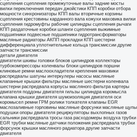
сцепления
сцепления
промежуточные валы
задние мосты
вилки переключения передач
джойстики КПП
коробки отбора
мощности
синхронизаторы КПП
валы вторичные
корзины
сцепления
крестовины карданного вала
кожухи маховика
вилки
сцепления
гидромуфты
рабочие цилиндры сцепления
рычаги
КПП
раздаточные коробки
шланги сцепления
выжимные
подшипники
подвесные подшипники
гидротрансформаторы
масляные радиаторы АКПП
прокладки КПП
шестерни
дифференциала
уплотнительные кольца трансмиссии
другие
запчасти трансмиссии
детали двигателя
двигатели
шкивы
головки блоков цилиндров
коллекторы
турбокомпрессоры
коленвалы
блоки цилиндров
поршни
клиновые ремни
маслоохладители
крепления
маховики
распредвалы
шатуны
интеркулеры
насосы масляные
клапанные крышки
фильтры масляные
шестерни коленвала
шестерни распредвала
корпусы масляного фильтра
картеры
двигателя
поддоны двигателя
гильзы цилиндра
коромысла
клапана
крышки двигателя
шумоизоляция двигателя
оси
коромысел
ремни ГРМ
ролики толкателя
клапаны EGR
маслозаливные горловины
масляные форсунки
масляные щупы
подушки опоры двигателя
рециркуляторы выхлопных газов
сальники распредвала
тросы газа
расходомеры воздуха
трубки
EGR
трубки масляные
датчики положения распредвала
трубки
форсунок
крышки масляного радиатора
другие запчасти
двигателя