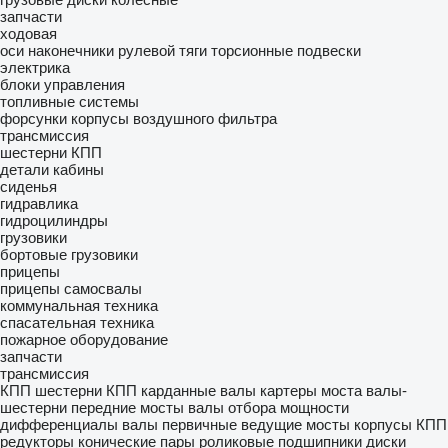
запчасти
ходовая
оси
наконечники рулевой тяги
торсионные подвески
электрика
блоки управления
топливные системы
форсунки
корпусы воздушного фильтра
трансмиссия
шестерни КПП
детали кабины
сиденья
гидравлика
гидроцилиндры
грузовики
бортовые грузовики
прицепы
прицепы самосвалы
коммунальная техника
спасательная техника
пожарное оборудование
запчасти
трансмиссия
КПП
шестерни КПП
карданные валы
картеры моста
валы-
шестерни
передние мосты
валы отбора мощности
дифференциалы
валы первичные
ведущие мосты
корпусы КПП
редукторы
конические пары
роликовые подшипники
диски