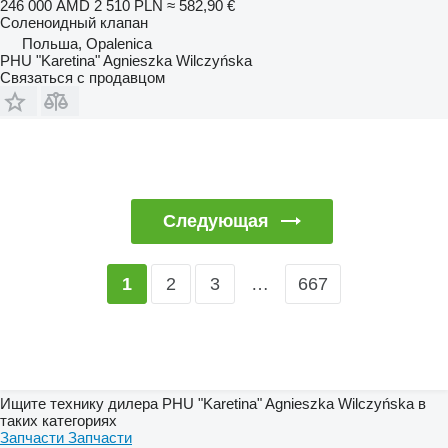
246 000 AMD
2 510 PLN
≈ 582,90 €
Соленоидный клапан
Польша, Opalenica
PHU "Karetina" Agnieszka Wilczyńska
Связаться с продавцом
Следующая
2
3
…
667
1
Ищите технику дилера PHU "Karetina" Agnieszka Wilczyńska в
таких категориях
Запчасти
Запчасти