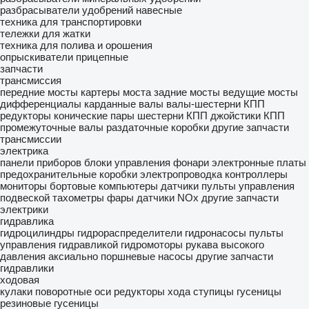
разбрасыватели удобрений навесные
техника для транспортировки
тележки для жатки
техника для полива и орошения
опрыскиватели прицепные
запчасти
трансмиссия
передние мосты
картеры моста
задние мосты
ведущие мосты
дифференциалы
карданные валы
валы-шестерни
КПП
редукторы
конические пары
шестерни КПП
джойстики КПП
промежуточные валы
раздаточные коробки
другие запчасти
трансмиссии
электрика
панели приборов
блоки управления
фонари
электронные платы
предохранительные коробки
электропроводка
контроллеры
мониторы
бортовые компьютеры
датчики
пульты управления
подвеской
тахометры
фары
датчики NOx
другие запчасти
электрики
гидравлика
гидроцилиндры
гидрораспределители
гидронасосы
пульты
управления гидравликой
гидромоторы
рукава высокого
давления
аксиально поршневые насосы
другие запчасти
гидравлики
ходовая
кулаки поворотные
оси
редукторы хода
ступицы
гусеницы
резиновые гусеницы