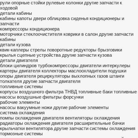
рули
опорные стойки
рулевые колонки
другие запчасти к
ходовой
детали кабины
кабины
капоты
двери
облицовка
сиденья
кондиционеры и
запчасти
компрессоры кондиционера
моторчики стеклоочистителя
коврики в салон
другие запчасти
кабины
детали кузова
квик-каплеры
стрелы
поворотные редукторы
брызговики
крылья
сцепные устройства
другие запчасти кузова
детали двигателя
блоки цилиндров
турбокомпрессоры
двигатели
интеркулеры
картеры двигателя
коллекторы
маслоохладители
подушки
опоры двигателя
рециркуляторы выхлопных газов
штанги
толкателя
другие запчасти двигателя
топливные системы
корпусы воздушного фильтра
ТНВД
топливные баки
топливные
насосы
воздушные фильтры
форсунки
рабочие элементы
насосы вакуумные
ножи
другие рабочие элементы
система охлаждения
помпы охлаждения двигателя
вентиляторы охлаждения
радиаторы охлаждения двигателя
расширительные бачки
крыльчатки вентилятора
другие запчасти системы охлаждения
тормозные системы