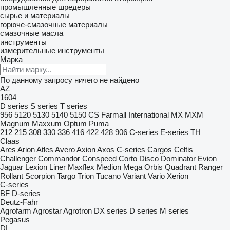
промышленные шредеры
сырье и материалы
горюче-смазочные материалы
смазочные масла
инструменты
измерительные инструменты
Марка
По данному запросу ничего не найдено
AZ
1604
D series
S series
T series
956
5120
5130
5140
5150
CS
Farmall
International
MX
MXM
Magnum
Maxxum
Optum
Puma
212
215
308
330
336
416
422
428
906
C-series
E-series
TH
Claas
Ares
Arion
Atles
Avero
Axion
Axos
C-series
Cargos
Celtis
Challenger
Commandor
Conspeed
Corto
Disco
Dominator
Evion
Jaguar
Lexion
Liner
Maxflex
Medion
Mega
Orbis
Quadrant
Ranger
Rollant
Scorpion
Targo
Trion
Tucano
Variant
Vario
Xerion
C-series
BF
D-series
Deutz-Fahr
Agrofarm
Agrostar
Agrotron
DX series
D series
M series
Pegasus
DL