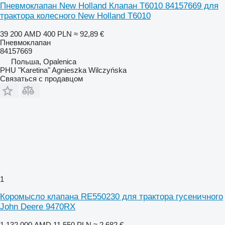
Пневмоклапан New Holland Клапан T6010 84157669 для
трактора колесного New Holland T6010
39 200 AMD
400 PLN
≈ 92,89 €
Пневмоклапан
84157669
Польша, Opalenica
PHU "Karetina" Agnieszka Wilczyńska
Связаться с продавцом
1
Коромысло клапана RE550230 для трактора гусеничного
John Deere 9470RX
1 132 000 AMD
11 550 PLN
≈ 2 682 €