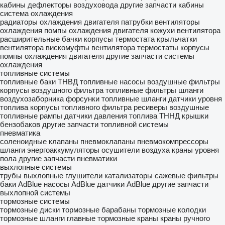
кабины
дефлекторы воздуховода
другие запчасти кабины
система охлаждения
радиаторы охлаждения двигателя
патрубки
вентиляторы
охлаждения
помпы охлаждения двигателя
кожухи вентилятора
расширительные бачки
корпусы термостата
крыльчатки
вентилятора
вискомуфты вентилятора
термостаты
корпусы
помпы охлаждения двигателя
другие запчасти системы
охлаждения
топливные системы
топливные баки
ТНВД
топливные насосы
воздушные фильтры
корпусы воздушного фильтра
топливные фильтры
шланги
воздухозаборника
форсунки
топливные шланги
датчики уровня
топлива
корпусы топливного фильтра
ресиверы воздушные
топливные рампы
датчики давления топлива
ТННД
крышки
бензобаков
другие запчасти топливной системы
пневматика
соленоидные клапаны
пневмоклапаны
пневмокомпрессоры
шланги
энергоаккумуляторы
осушители воздуха
краны уровня
пола
другие запчасти пневматики
выхлопные системы
трубы выхлопные
глушители
катализаторы
сажевые фильтры
баки AdBlue
насосы AdBlue
датчики AdBlue
другие запчасти
выхлопной системы
тормозные системы
тормозные диски
тормозные барабаны
тормозные колодки
тормозные шланги
главные тормозные краны
краны ручного