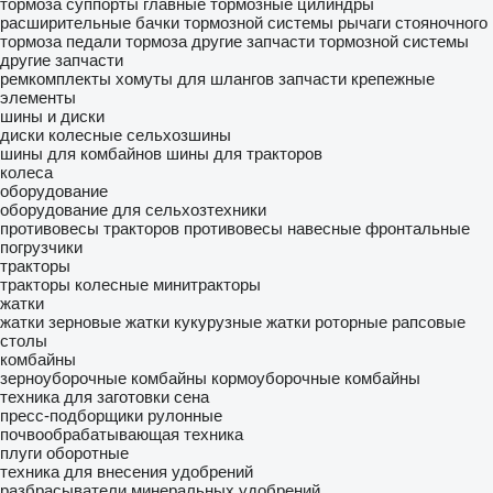
тормоза
суппорты
главные тормозные цилиндры
расширительные бачки тормозной системы
рычаги стояночного
тормоза
педали тормоза
другие запчасти тормозной системы
другие запчасти
ремкомплекты
хомуты для шлангов
запчасти
крепежные
элементы
шины и диски
диски колесные
сельхозшины
шины для комбайнов
шины для тракторов
колеса
оборудование
оборудование для сельхозтехники
противовесы тракторов
противовесы
навесные фронтальные
погрузчики
тракторы
тракторы колесные
минитракторы
жатки
жатки зерновые
жатки кукурузные
жатки роторные
рапсовые
столы
комбайны
зерноуборочные комбайны
кормоуборочные комбайны
техника для заготовки сена
пресс-подборщики рулонные
почвообрабатывающая техника
плуги оборотные
техника для внесения удобрений
разбрасыватели минеральных удобрений