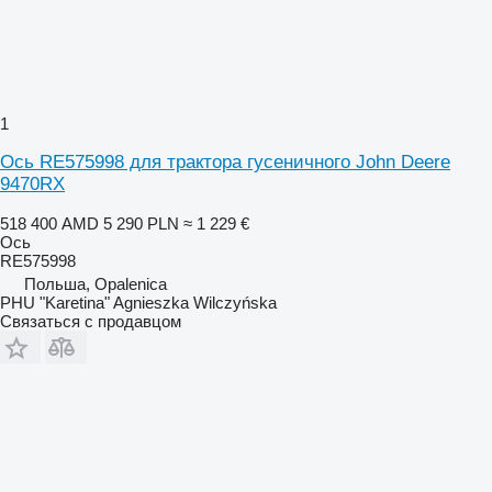
1
Ось RE575998 для трактора гусеничного John Deere
9470RX
518 400 AMD
5 290 PLN
≈ 1 229 €
Ось
RE575998
Польша, Opalenica
PHU "Karetina" Agnieszka Wilczyńska
Связаться с продавцом