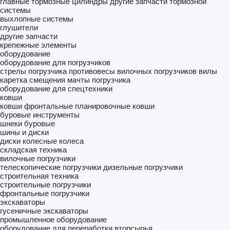
главные тормозные цилиндры
другие запчасти тормозной
системы
выхлопные системы
глушители
другие запчасти
крепежные элементы
оборудование
оборудование для погрузчиков
стрелы погрузчика
противовесы вилочных погрузчиков
вилы
каретка смещения
мачты погрузчика
оборудование для спецтехники
ковши
ковши фронтальные
планировочные ковши
буровые инструменты
шнеки буровые
шины и диски
диски колесные
колеса
складская техника
вилочные погрузчики
телескопические погрузчики
дизельные погрузчики
строительная техника
строительные погрузчики
фронтальные погрузчики
экскаваторы
гусеничные экскаваторы
промышленное оборудование
оборудование для переработки вторсырья