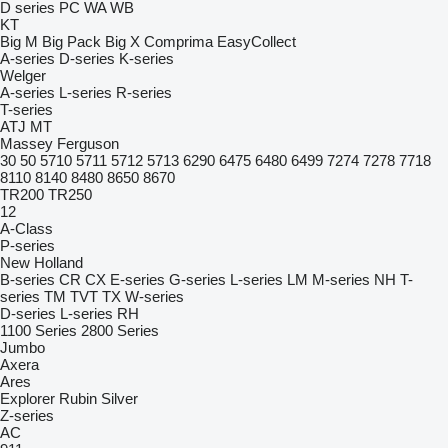
D series
PC
WA
WB
KT
Big M
Big Pack
Big X
Comprima
EasyCollect
A-series
D-series
K-series
Welger
A-series
L-series
R-series
T-series
ATJ
MT
Massey Ferguson
30
50
5710
5711
5712
5713
6290
6475
6480
6499
7274
7278
7718
8110
8140
8480
8650
8670
TR200
TR250
12
A-Class
P-series
New Holland
B-series
CR
CX
E-series
G-series
L-series
LM
M-series
NH
T-
series
TM
TVT
TX
W-series
D-series
L-series
RH
1100 Series
2800 Series
Jumbo
Axera
Ares
Explorer
Rubin
Silver
Z-series
AC