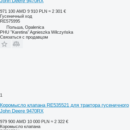
John Deere 9470RX
971 100 AMD
9 910 PLN
≈ 2 301 €
Гусеничный ход
RE575995
Польша, Opalenica
PHU "Karetina" Agnieszka Wilczyńska
Связаться с продавцом
1
Коромысло клапана RE535521 для трактора гусеничного
John Deere 9470RX
979 900 AMD
10 000 PLN
≈ 2 322 €
Коромысло клапана