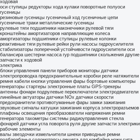
ходовая
оси
ступицы
редукторы хода
кулаки поворотные
полуоси
гусеницы
резиновые гусеницы
гусеничный ход
гусеничные цепи
гусеничные траки
металлические гусеницы
рулевые тяги
подшипники
наконечники рулевой тяги
кронштейны амортизаторов
направляющие колеса
амортизаторы
подшипники ступицы
рулевые колонки
реактивные тяги
рулевые рейки
рули
насосы гидроусилителя
стабилизаторы поперечной устойчивости
гидроусилители
оси
балансира
шестерни насоса гур
подшипники скольжения
другие
запчасти к ходовой
электрика
блоки управления
панели приборов
мониторы
датчики
электропроводка
предохранительные коробки
реле
натяжители
ремня
кабели
кнопки управления
фары
бортовые компьютеры
генераторы
стартеры
электронные платы
GPS-трекеры
антенны
фонари
подрулевые переключатели
электродвигатели
линейные актуаторы
датчики NOx
датчики скорости
предохранители
противотуманные фары
замки зажигания
звуковые сигналы
катушки зажигания
корпуса электроразъемов
плафоны освещения
преобразователи напряжения
ремни
генератора
тахометры
системы радиоуправления
стекла
фонарей
датчики угла поворота руля
другие запчасти электрики
рабочие элементы
валы
звездочки
измельчители
шнеки
приводные ремни
подбарабанья
соломотрясы
решета для комбайна
ножи
сита