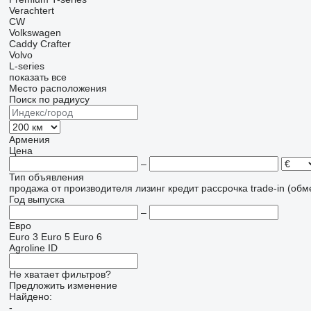
Verachtert
CW
Volkswagen
Caddy
Crafter
Volvo
L-series
показать все
Место расположения
Поиск по радиусу
Армения
Цена
–
Тип объявления
продажа
от производителя
лизинг
кредит
рассрочка
trade-in (об
Год выпуска
–
Евро
Euro 3
Euro 5
Euro 6
Agroline ID
Не хватает фильтров?
Предложить изменение
Найдено:
-