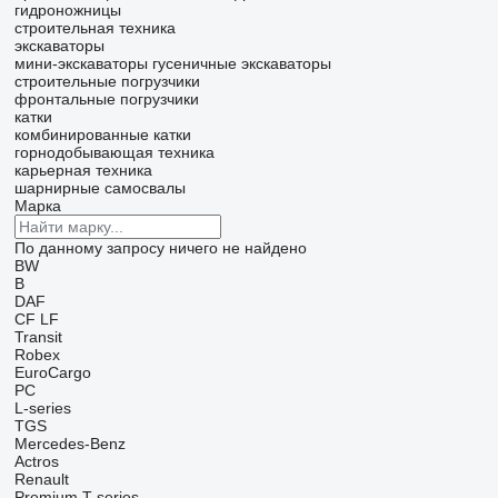
гидроножницы
строительная техника
экскаваторы
мини-экскаваторы
гусеничные экскаваторы
строительные погрузчики
фронтальные погрузчики
катки
комбинированные катки
горнодобывающая техника
карьерная техника
шарнирные самосвалы
Марка
По данному запросу ничего не найдено
BW
B
DAF
CF
LF
Transit
Robex
EuroCargo
PC
L-series
TGS
Mercedes-Benz
Actros
Renault
Premium
T-series