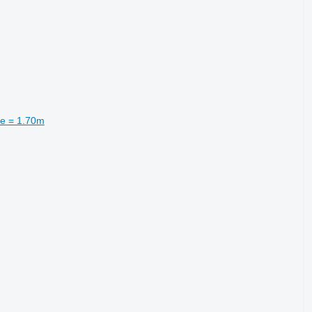
e = 1.70m