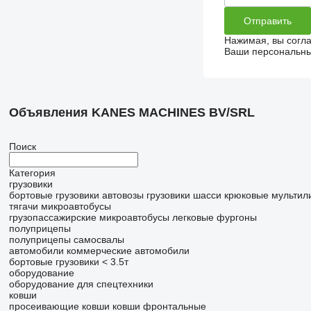
Нажимая, вы согл
Ваши персональные
Объявления KANES MACHINES BV/SRL
Поиск
Категория
грузовики
бортовые грузовики
автовозы
грузовики шасси
крюковые мульти
тягачи
микроавтобусы
грузопассажирские микроавтобусы
легковые фургоны
полуприцепы
полуприцепы самосвалы
автомобили
коммерческие автомобили
бортовые грузовики < 3.5т
оборудование
оборудование для спецтехники
ковши
просеивающие ковши
ковши фронтальные