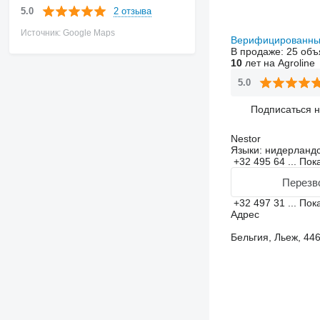
2 отзыва
5.0
Источник: Google Maps
Верифицированны
В продаже:
25 объ
10
лет на Agroline
5.0
Подписаться 
Nestor
Языки:
нидерландс
+32 495 64 ...
Пок
Перезв
+32 497 31 ...
Пок
Адрес
Бельгия, Льеж, 446