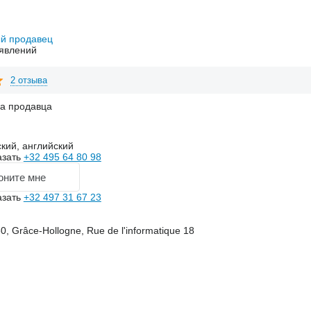
й продавец
явлений
2 отзыва
на продавца
кий, английский
азать
+32 495 64 80 98
оните мне
азать
+32 497 31 67 23
0, Grâce-Hollogne, Rue de l'informatique 18