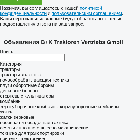
Нажимая, вы соглашаетесь с нашей
политикой
конфиденциальности
и
пользовательским соглашением
.
Ваши персональные данные будут обработаны с целью
предоставления ответа на ваш запрос.
Объявления B+K Traktoren Vertriebs GmbH
Поиск
Категория
тракторы
тракторы колесные
почвообрабатывающая техника
плуги оборотные
бороны
дисковые бороны
стерневые культиваторы
комбайны
зерноуборочные комбайны
кормоуборочные комбайны
жатки
жатки зерновые
посевная и посадочная техника
сеялки сплошного высева механические
техника для транспортировки
прицепы тракторные