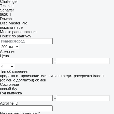
Challenger
T-series
Schäffer
8620 T
Downhil
Disc Master Pro
показать все
Место расположения
Поиск по радиусу
Армения
Цена
–
Тип объявления
продажа
от производителя
лизинг
кредит
рассрочка
trade-in
(обмен с доплатой)
обмен
Состояние
новый
б/у
Год выпуска
–
Agroline ID
Не хватает фильтров?