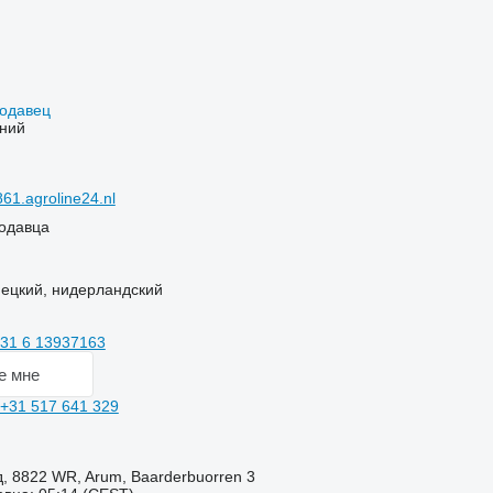
родавец
ний
1.agroline24.nl
одавца
ецкий, нидерландский
31 6 13937163
е мне
+31 517 641 329
 8822 WR, Arum, Baarderbuorren 3