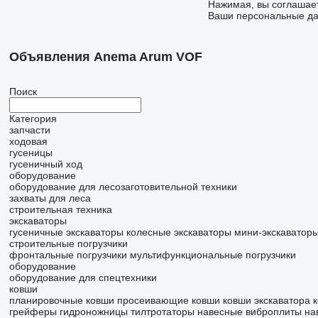
Нажимая, вы соглашае
Ваши персональные дан
Объявления Anema Arum VOF
Поиск
Категория
запчасти
ходовая
гусеницы
гусеничный ход
оборудование
оборудование для лесозаготовительной техники
захваты для леса
строительная техника
экскаваторы
гусеничные экскаваторы
колесные экскаваторы
мини-экскаватор
строительные погрузчики
фронтальные погрузчики
мультифункциональные погрузчики
оборудование
оборудование для спецтехники
ковши
планировочные ковши
просеивающие ковши
ковши экскаватора
грейферы
гидроножницы
тилтротаторы
навесные виброплиты
на