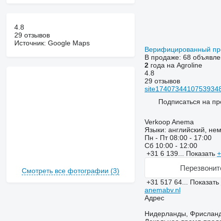
4.8
29 отзывов
Источник: Google Maps
Верифицированный п
В продаже:
68 объявле
2
года на Agroline
4.8
29 отзывов
site174073441075393486
Подписаться на пр
Verkoop Anema
Языки:
английский, нем
Пн - Пт
08:00 - 17:00
Сб
10:00 - 12:00
+31 6 139...
Показать
+
Перезвонит
Смотреть все фотографии (3)
+31 517 64...
Показать
anemabv.nl
Адрес
Нидерланды, Фрисланд,