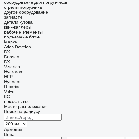
оборудование для погрузчиков
стрелы погрузчика
другое оборудование
запчасти
детали кузова
квик-каплеры
рабочие элементы
подъемные блоки
Марка
Atlas
Develon
DX
Doosan
DX
V-series
Hydraram
HFP
Hyundai
R-series
Volvo
EC
показать все
Место расположения
Поиск по радиусу
Армения
Цена