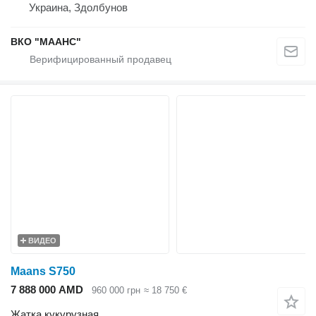
Украина, Здолбунов
ВКО "МААНС"
ВИДЕО
Maans S750
7 888 000 AMD
960 000 грн
≈ 18 750 €
Жатка кукурузная