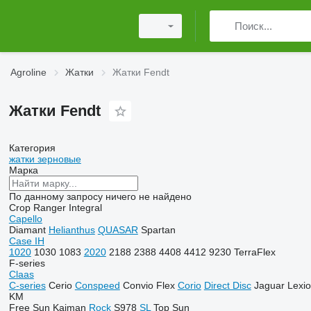
Agroline
Жатки
Жатки Fendt
Жатки Fendt
Категория
жатки зерновые
Марка
По данному запросу ничего не найдено
Crop Ranger
Integral
Capello
Diamant
Helianthus
QUASAR
Spartan
Case IH
1020
1030
1083
2020
2188
2388
4408
4412
9230
TerraFlex
F-series
Claas
C-series
Cerio
Conspeed
Convio Flex
Corio
Direct Disc
Jaguar
Lexi
KM
Free Sun
Kaiman
Rock
S978
SL
Top Sun