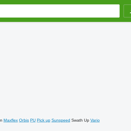
on
Maxflex
Orbis
PU
Pick up
Sunspeed
Swath Up
Vario