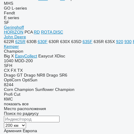
MHS
GO
L-series
Fendt
E series
SF
Geringhoff
HORIZON
PCA
RD
ROTA DISC
John Deere
622R
625R
630B
630F
630R
630X
635D
635F
635R
635X
920
930
Kemper
Champion
Big X
EasyCollect
Easycut
XDisc
1040
MDD-200
SFH
CX
FX
TX
Drago GT
Drago NR8
Drago SR6
OptiCorn
OptiSun
8244
Corn Champion
Sunflower Champion
Profi Cut
КМС
показать все
Место расположения
Поиск по радиусу
Армения
Европа