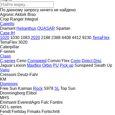
По данному запросу ничего не найдено
Agronic
Aktürk
Biso
Crop Ranger
Integral
Capello
Diamant
Helianthus
QUASAR
Spartan
Case IH
1020
1030
1083
2020
2188
2388
4408
4412
9230
TerraFlex
TerraFlex 3020
Caterpillar
F-series
Claas
C-series
Cerio
Conspeed
Convio Flex
Corio
Direct Disc
Jaguar
Lexion
Maxflex
Orbis
PU
Pick up
Sunspeed
Swath Up
Vario
Cressoni
Deutz-Fahr
KM
Dominoni
Free Sun
Kaiman
Rock
S978
SL
Top Sun
Dronningborg
Elibol
MHS
Emmarol
EverestAgro
Falc
Fantini
GO
L-series
Fendt
Fiellday
Fimaks
Fortschritt