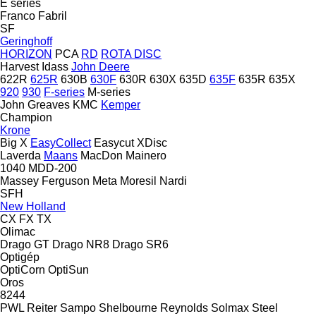
E series
Franco Fabril
SF
Geringhoff
HORIZON
PCA
RD
ROTA DISC
Harvest
Idass
John Deere
622R
625R
630B
630F
630R
630X
635D
635F
635R
635X
920
930
F-series
M-series
John Greaves
KMC
Kemper
Champion
Krone
Big X
EasyCollect
Easycut
XDisc
Laverda
Maans
MacDon
Mainero
1040
MDD-200
Massey Ferguson
Meta
Moresil
Nardi
SFH
New Holland
CX
FX
TX
Olimac
Drago GT
Drago NR8
Drago SR6
Optigép
OptiCorn
OptiSun
Oros
8244
PWL
Reiter
Sampo
Shelbourne Reynolds
Solmax Steel