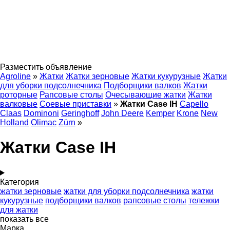
Разместить объявление
Agroline
»
Жатки
Жатки зерновые
Жатки кукурузные
Жатки
для уборки подсолнечника
Подборщики валков
Жатки
роторные
Рапсовые столы
Очесывающие жатки
Жатки
валковые
Соевые приставки
»
Жатки Case IH
Capello
Claas
Dominoni
Geringhoff
John Deere
Kemper
Krone
New
Holland
Olimac
Zürn
»
Жатки Case IH
Категория
жатки зерновые
жатки для уборки подсолнечника
жатки
кукурузные
подборщики валков
рапсовые столы
тележки
для жатки
показать все
Марка