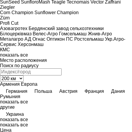
SunSeed
SunfloroMash
Teagle
Tecnomais
Vector
Zaffrani
Ziegler
Corn Champion
Sunflower Champion
Zürn
Profi Cut
Азовагротех
Бердянский завод сельхозтехники
Білоцерківмаз
Велес-Агро
Гомсельмаш
Жнив-Агро
Металагро АД
Огнас
Оптикон
ПС
Ростсельмаш
Укр.Агро-
Сервис
Херсонмаш
КМС
показать все
Место расположения
Поиск по радиусу
Армения
Европа
Германия
Польша
Австрия
Франция
Дания
Румыния
показать все
другие
Украина
показать все
показать все
Цена