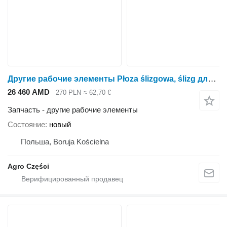
Другие рабочие элементы Płoza ślizgowa, ślizg для жатки кукурузной Kemper 445, Champion M4500
26 460 AMD
270 PLN
≈ 62,70 €
Запчасть - другие рабочие элементы
Состояние
новый
Польша, Boruja Kościelna
Agro Części