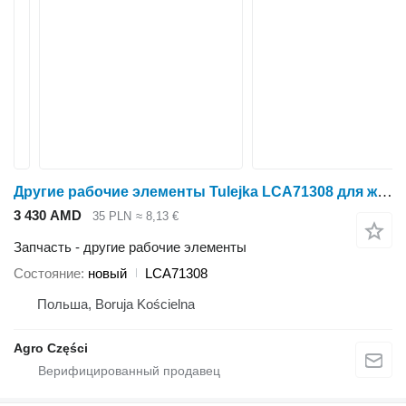
Другие рабочие элементы Tulejka LCA71308 для жатки кукурузной Kemper 330, 345, 360, 375, 3000, M4500
3 430 AMD
35 PLN
≈ 8,13 €
Запчасть - другие рабочие элементы
Состояние
новый
LCA71308
Польша, Boruja Kościelna
Agro Części