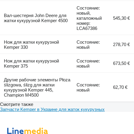
Состояние:
новый,
Вал-шестерня John Deere для
каталожный
545,30 €
жатки кукурузной Kemper 4500
номер:
LCA67386
Нож для жатки кукурузной
Состояние:
278,70 €
Kemper 330
новый
Нож для жатки кукурузной
Состояние:
673,50 €
Kemper 375
новый
Другие рабочие элементы Płoza
ślizgowa, ślizg для жатки
Состояние:
62,70 €
кукурузной Kemper 445,
новый
Champion M4500
Смотрите также
Запчасти Kemper в Украине для жаток кукурузных