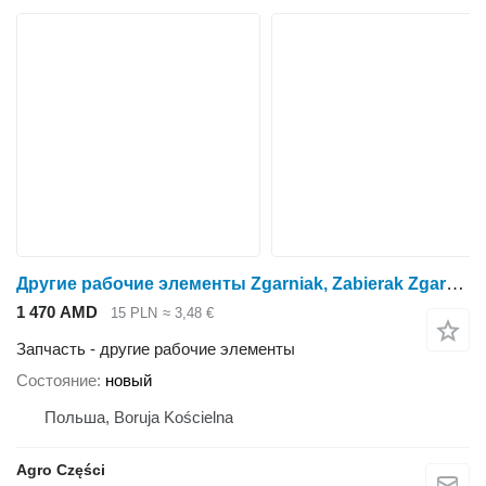
Другие рабочие элементы Zgarniak, Zabierak Zgarniacz, czyścik pił, noża, piły для жатки кукурузной Kemper 460 Plus
1 470 AMD
15 PLN
≈ 3,48 €
Запчасть - другие рабочие элементы
Состояние
новый
Польша, Boruja Kościelna
Agro Części