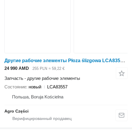
Другие рабочие элементы Płoza ślizgowa LCA83557 для жатки кукурузной Kemper 360, 345, 330, 375, 6008
24 990 AMD
255 PLN
≈ 59,22 €
Запчасть - другие рабочие элементы
Состояние
новый
LCA83557
Польша, Boruja Kościelna
Agro Części