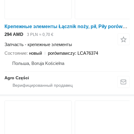
Крепежные элементы Łącznik noży, pił, Piły porównawczy: для жатки кукурузной Kemper Plus 345, 360, 375, 390, M6008
294 AMD
3 PLN
≈ 0,70 €
Запчасть - крепежные элементы
Состояние
новый
porównawczy: LCA76374
Польша, Boruja Kościelna
Agro Części