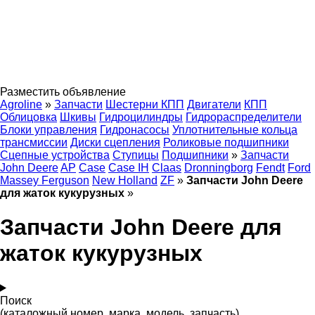
Разместить объявление
Agroline
»
Запчасти
Шестерни КПП
Двигатели
КПП
Облицовка
Шкивы
Гидроцилиндры
Гидрораспределители
Блоки управления
Гидронасосы
Уплотнительные кольца
трансмиссии
Диски сцепления
Роликовые подшипники
Сцепные устройства
Ступицы
Подшипники
»
Запчасти
John Deere
AP
Case
Case IH
Claas
Dronningborg
Fendt
Ford
Massey Ferguson
New Holland
ZF
»
Запчасти John Deere
для жаток кукурузных
»
Запчасти John Deere для
жаток кукурузных
Поиск
(каталожный номер, марка, модель, запчасть)