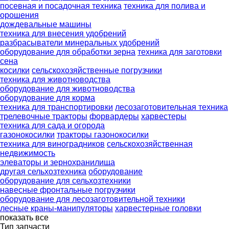
посевная и посадочная техника
техника для полива и
орошения
дождевальные машины
техника для внесения удобрений
разбрасыватели минеральных удобрений
оборудование для обработки зерна
техника для заготовки
сена
косилки
сельскохозяйственные погрузчики
техника для животноводства
оборудование для животноводства
оборудование для корма
техника для транспортировки
лесозаготовительная техника
трелевочные тракторы
форвардеры
харвестеры
техника для сада и огорода
газонокосилки
тракторы газонокосилки
техника для виноградников
сельскохозяйственная
недвижимость
элеваторы и зернохранилища
другая сельхозтехника
оборудование
оборудование для сельхозтехники
навесные фронтальные погрузчики
оборудование для лесозаготовительной техники
лесные краны-манипуляторы
харвестерные головки
показать все
Тип запчасти