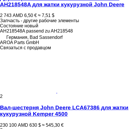
AH218548A для жатки кукурузной John Deere
2 743 AMD
6,50 €
≈ 7,51 $
Запчасть - другие рабочие элементы
Состояние
новый
AH218548A passend zu AH218548
Германия, Bad Sassendorf
AROA Parts GmbH
Связаться с продавцом
2
Вал-шестерня John Deere LCA67386 для жатки
кукурузной Kemper 4500
230 100 AMD
630 $
≈ 545,30 €