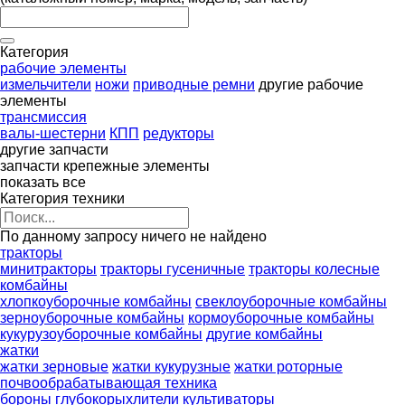
Категория
рабочие элементы
измельчители
ножи
приводные ремни
другие рабочие
элементы
трансмиссия
валы-шестерни
КПП
редукторы
другие запчасти
запчасти
крепежные элементы
показать все
Категория техники
По данному запросу ничего не найдено
тракторы
минитракторы
тракторы гусеничные
тракторы колесные
комбайны
хлопкоуборочные комбайны
свеклоуборочные комбайны
зерноуборочные комбайны
кормоуборочные комбайны
кукурузоуборочные комбайны
другие комбайны
жатки
жатки зерновые
жатки кукурузные
жатки роторные
почвообрабатывающая техника
бороны
глубокорыхлители
культиваторы