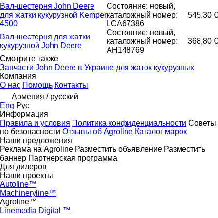
Вал-шестерня John Deere
Состояние: новый,
для жатки кукурузной Kemper
каталожный номер:
545,30 €
4500
LCA67386
Состояние: новый,
Вал-шестерня для жатки
каталожный номер:
368,80 €
кукурузной John Deere
AH148769
Смотрите также
Запчасти John Deere в Украине для жаток кукурузных
Компания
О нас
Помощь
Контакты
Армения / русский
Eng
Рус
Информация
Правила и условия
Политика конфиденциальности
Советы
по безопасности
Отзывы об Agroline
Каталог марок
Наши предложения
Реклама на Agroline
Разместить объявление
Разместить
баннер
Партнерская программа
Для дилеров
Наши проекты
Autoline™
Machineryline™
Agroline™
Linemedia Digital ™