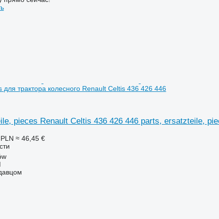
ть
ces для трактора колесного Renault Celtis 436 426 446
eile, pieces Renault Celtis 436 426 446 parts, ersatzteile, 
 PLN
≈ 46,45 €
сти
ów
M
одавцом