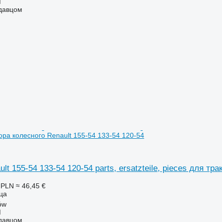
M
одавцом
тора колесного Renault 155-54 133-54 120-54
lt 155-54 133-54 120-54 parts, ersatzteile, pieces для тр
 PLN
≈ 46,45 €
ица
ów
M
одавцом