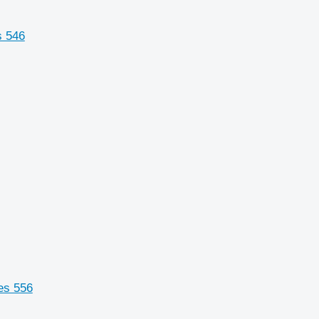
s 546
es 556