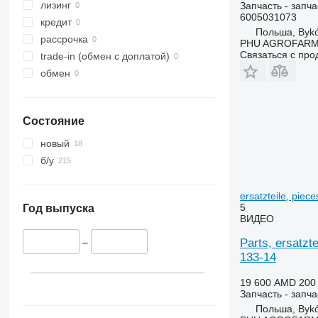
CVX
2140
3060
лизинг
Запчасть - запча
6005031073
Farmall
2520
3080
кредит
Польша, Byk
International
2650
3085
рассрочка
PHU AGROFAR
Связаться с пр
JX
2850
3095
trade-in (обмен с доплатой)
Luxxum
3040
3640
обмен
MX
3045 R
3645
MXM
3050
4235
Состояние
MXU
3130
4245
Magnum
3140
4255
новый
Maxxum
3200
4345
б/у
Optum
3320
4355
Puma
3340
5425
ersatzteile, pie
5
Quadtrac
3350
5435
Год выпуска
ВИДЕО
STX
3400
5440
Parts, ersatzt
Steiger
3415
5445
–
133-14
3420
5450
3640
5455
19 600 AMD
200
3650
5460
Запчасть - запча
Польша, Byk
3720
5465