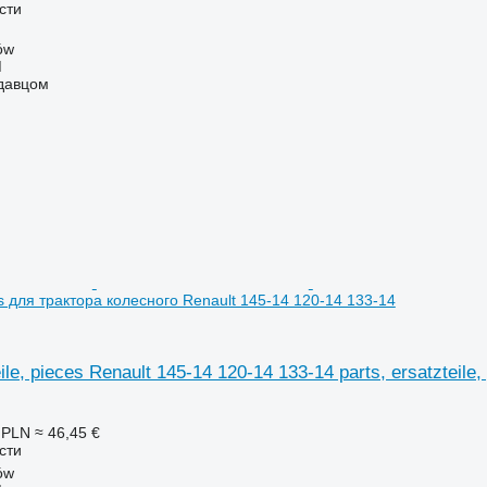
сти
ów
M
одавцом
ces для трактора колесного Renault 145-14 120-14 133-14
eile, pieces Renault 145-14 120-14 133-14 parts, ersatzteil
 PLN
≈ 46,45 €
сти
ów