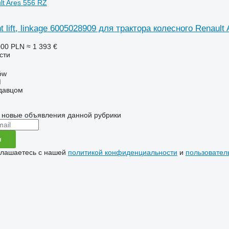
lt Ares 556 RZ
t lift, linkage 6005028909 для трактора колесного Renault
000 PLN
≈ 1 393 €
сти
ów
M
одавцом
 новые объявления данной рубрики
я
глашаетесь с нашей
политикой конфиденциальности
и
пользовател