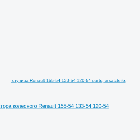
ступица Renault 155-54 133-54 120-54 parts, ersatzteile,
актора колесного Renault 155-54 133-54 120-54