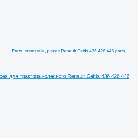
Parts, ersatzteile, pieces Renault Celtis 436 426 446 parts,
pieces для трактора колесного Renault Celtis 436 426 446