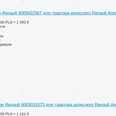
ive Renault 6005022567 для трактора колесного Renault Are
000 PLN
≈ 1 393 €
сти
ów
M
одавцом
nkage Renault 6005031073 для трактора колесного Renault Ar
000 PLN
≈ 1 161 €