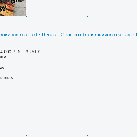
mission rear axle Renault Gear box transmission rear axle
14 000 PLN
≈ 3 251 €
сти
ów
M
одавцом