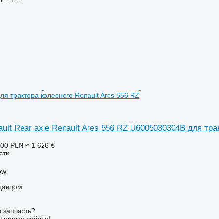
я трактора колесного Renault Ares 556 RZ
ault Rear axle Renault Ares 556 RZ U6005030304B для тра
000 PLN
≈ 1 626 €
сти
ów
M
одавцом
 запчасть?
у прямо сейчас!