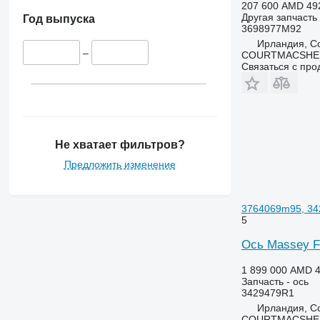
Maxxum
3200
4255
207 600 AMD
49
Другая запчасть
Optum
3320
4345
Год выпуска
3698977M92
Puma
3340
4355
Ирландия, Co
Quadtrac
3350
5425
–
COURTMACSHER
Связаться с пр
STX
3400
5435
Steiger
3415
5440
3420
5445
3640
5450
3650
5455
Не хватает фильтров?
3720
5460
Предложить изменение
3800
5465
4040
5610
4055
5611
3764069m95, 34
5
4650
5612
4720
5711
Ось Massey Fe
4755
5712
1 899 000 AMD
4
5055 E
5713
Запчасть - ось
3429479R1
5070 M
6140
Ирландия, Co
5075
6150
COURTMACSHER