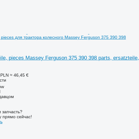
le, pieces для трактора колесного Massey Ferguson 375 390 398
eile, pieces Massey Ferguson 375 390 398 parts, ersatztei
 PLN
≈ 46,45 €
сти
ów
M
одавцом
 запчасть?
у прямо сейчас!
ть