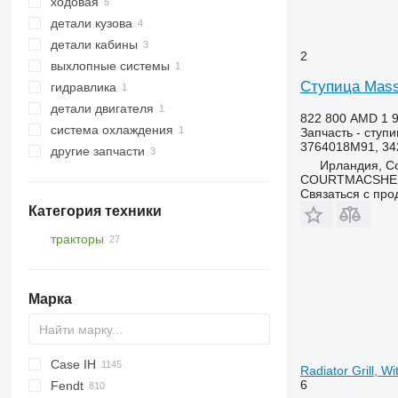
ходовая
КПП
детали кузова
диски сцепления
ступицы
детали кабины
карданные валы
оси
решетки радиатора
2
выхлопные системы
корзины сцепления
полуоси
передние навески
облицовка
Ступица Masse
гидравлика
другие запчасти трансмиссии
другие запчасти кузова
другие запчасти кабины
трубы выхлопные
детали двигателя
другие запчасти гидравлики
822 800 AMD
1 
система охлаждения
двигатели
Запчасть - ступ
3764018M91, 34
другие запчасти
радиаторы охлаждения двигателя
Ирландия, Co
запчасти
COURTMACSHER
Связаться с пр
Категория техники
тракторы
тракторы колесные
Марка
Case IH
773
Radiator Grill,
6
Fendt
S series
310
450
735
MT
Ares
990
BF
Agrofarm