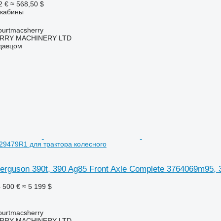
2 €
≈ 568,50 $
 кабины
urtmacsherry
RY MACHINERY LTD
одавцом
29479R1 для трактора колесного
rguson 390t, 390 Ag85 Front Axle Complete 3764069m95,
 500 €
≈ 5 199 $
urtmacsherry
RY MACHINERY LTD