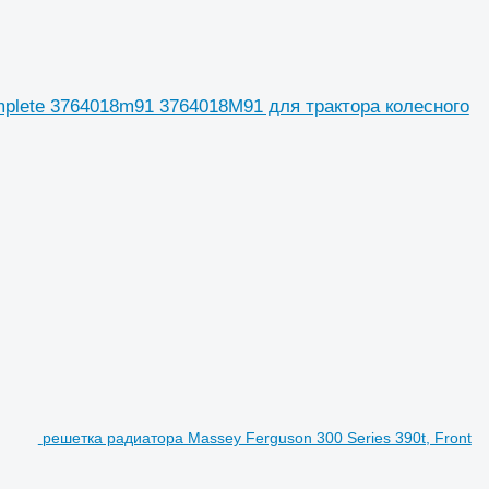
omplete 3764018m91 3764018M91 для трактора колесного
решетка радиатора Massey Ferguson 300 Series 390t, Front