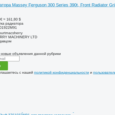
тора Massey Ferguson 300 Series 390t, Front Radiator Gr
 €
≈ 161,80 $
тка радиатора
701922M91
urtmacsherry
RY MACHINERY LTD
одавцом
 новые объявления данной рубрики
я
глашаетесь с нашей
политикой конфиденциальности
и
пользовател
e Shaft 3761037M91 для трактора колесного