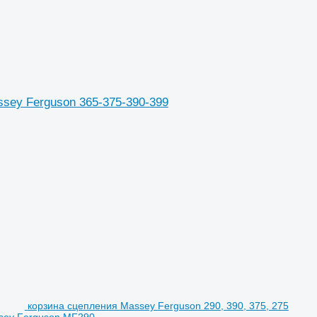
ssey Ferguson 365-375-390-399
корзина сцепления Massey Ferguson 290, 390, 375, 275
ssey Ferguson MF290