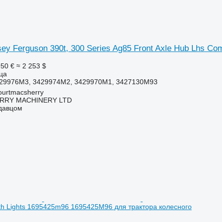
y Ferguson 390t, 300 Series Ag85 Front Axle Hub Lhs C
950 €
≈ 2 253 $
ица
29976M3, 3429974M2, 3429970M1, 3427130M93
urtmacsherry
RY MACHINERY LTD
одавцом
 With Lights 1695425m96 1695425M96 для трактора колесного