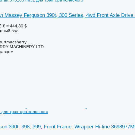
 Massey Ferguson 390t, 300 Series, 4wd Front Axle Drive
5 €
≈ 444,80 $
анный вал
urtmacsherry
RY MACHINERY LTD
одавцом
 для трактора колесного
on 390t, 398, 399, Front Frame, Wrapper Hi-line 3698977