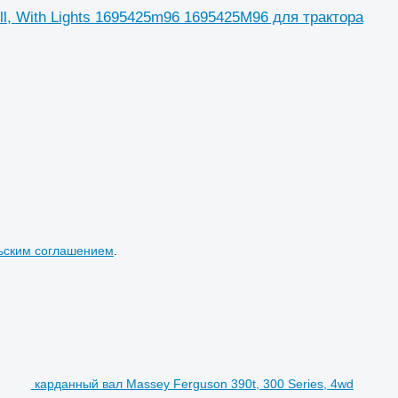
ill, With Lights 1695425m96 1695425M96 для трактора
ьским соглашением
.
карданный вал Massey Ferguson 390t, 300 Series, 4wd