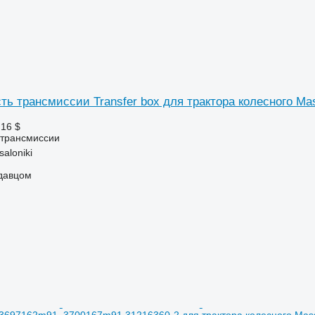
ть трансмиссии Transfer box для трактора колесного Ma
,16 $
 трансмиссии
aloniki
одавцом
y 3697162m91, 3700167m91 31216360-2 для трактора колесного Ma