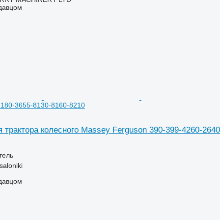
одавцом
6180-3655-8130-8160-8210
 трактора колесного Massey Ferguson 390-399-4260-2640
тель
aloniki
одавцом