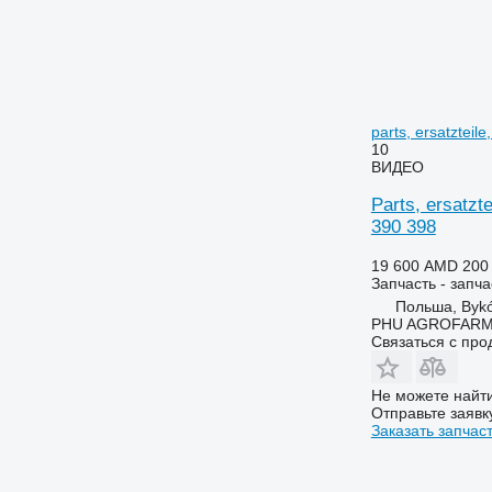
6145
6715
6150 M
6716
6150 R
7274
6155
7278
6170
7465
parts, ersatztei
10
6175
7475
ВИДЕО
6190
7480
Parts, ersatzt
6195 M
7495
390 398
6195 R
7616
6200
7618
19 600 AMD
200
Запчасть - запча
6210
7620
Польша, Byk
6215
7716
PHU AGROFAR
6220
7718
Связаться с пр
6230
7719
6250
7720
Не можете найти
Отправьте заявк
6300
7722
Заказать запчас
6310
7724
6320
7726