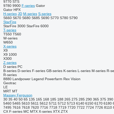
9770 STS
9780
9900
F-series
Gator
Gator HPX
H-series
JD
M-series
S-series
S660
S670
S680
S685
S690
S770
S780
S790
StarFire
StarFire 3000
StarFire 6000
T-series
T550
T560
W-series
W650
X-series
X9
X9 1000
X300
Z-series
D series
PC
B-series
D-series
F-series
GB-series
K-series
L-series
M-series
R-se
R-series
8880
Landpower
Legend
Powerfarm
Rex
Vision
Geotrac
LE
MRT
MT
Massey Ferguson
30
35
40
50
65
135
165
168
185
188
265
275
285
290
365
375
390
5460
5465
5610
5611
5612
5711
5712
5713
6140
6150
6170
6180
7495
7616
7618
7620
7716
7718
7719
7720
7722
7724
7726
8110
CX
F-series
MC
MTX
X-series
XTX
ZTX