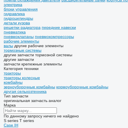
помпы охлаждения двигателя
расширительные бачки
корпусы п
электрика
блоки управления
гидравлика
гидроцилиндры
детали кузова
решетки радиатора
передние навески
пневматика
пневмоклапаны
пневмокомпрессоры
рабочие элементы
валы
другие рабочие элементы
тормозные системы
другие запчасти тормозной системы
другие запчасти
запчасти
крепежные элементы
Категория техники
тракторы
тракторы колесные
комбайны
зерноуборочные комбайны
кормоуборочные комбайны
другая сельхозтехника
Тип запчасти
оригинальная запчасть
аналог
Марка
По данному запросу ничего не найдено
S series
T series
Case IH