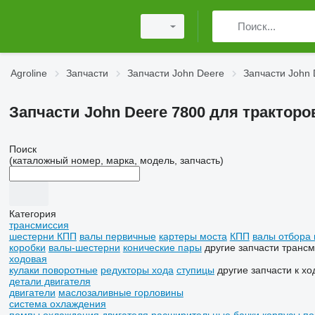
Agroline
Запчасти
Запчасти John Deere
Запчасти John 
Запчасти John Deere 7800 для тракторо
Поиск
(каталожный номер, марка, модель, запчасть)
Категория
трансмиссия
шестерни КПП
валы первичные
картеры моста
КПП
валы отбора
коробки
валы-шестерни
конические пары
другие запчасти транс
ходовая
кулаки поворотные
редукторы хода
ступицы
другие запчасти к хо
детали двигателя
двигатели
маслозаливные горловины
система охлаждения