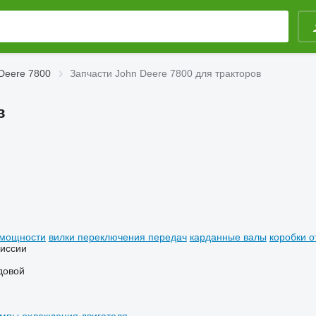
Deere 7800
Запчасти John Deere 7800 для тракторов
в
 мощности
вилки переключения передач
карданные валы
коробки 
миссии
довой