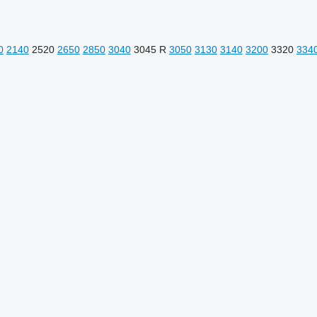
0
2140
2520
2650
2850
3040
3045 R
3050
3130
3140
3200
3320
334