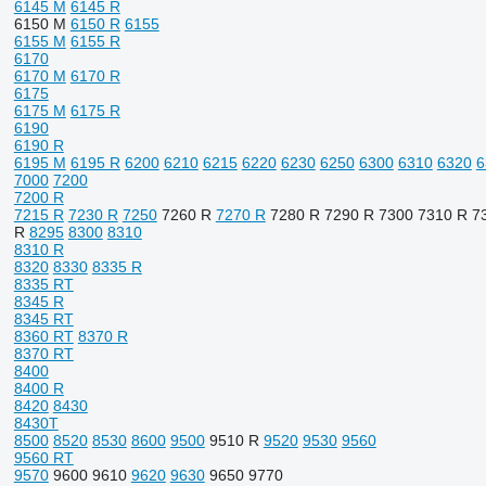
6145 M
6145 R
6150 M
6150 R
6155
6155 M
6155 R
6170
6170 M
6170 R
6175
6175 M
6175 R
6190
6190 R
6195 M
6195 R
6200
6210
6215
6220
6230
6250
6300
6310
6320
6
7000
7200
7200 R
7215 R
7230 R
7250
7260 R
7270 R
7280 R
7290 R
7300
7310 R
7
R
8295
8300
8310
8310 R
8320
8330
8335 R
8335 RT
8345 R
8345 RT
8360 RT
8370 R
8370 RT
8400
8400 R
8420
8430
8430T
8500
8520
8530
8600
9500
9510 R
9520
9530
9560
9560 RT
9570
9600
9610
9620
9630
9650
9770