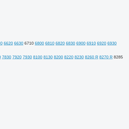
10
6620
6630
6710
6800
6810
6820
6830
6900
6910
6920
6930
0
7830
7920
7930
8100
8130
8200
8220
8230
8260 R
8270 R
8285