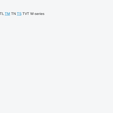
TL
TM
TN
TS
TVT
W-series