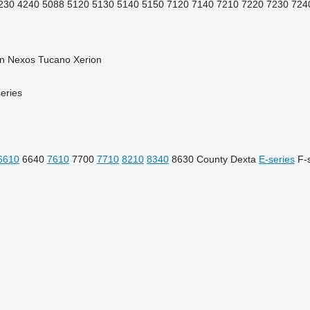
230
4240
5088
5120
5130
5140
5150
7120
7140
7210
7220
7230
724
n
Nexos
Tucano
Xerion
eries
6610
6640
7610
7700
7710
8210
8340
8630
County
Dexta
E-series
F-