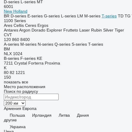
D-series
L-series
MT
6001
New Holland
BR
D-series
E-series
G-series
L-series
LM
M-series
T-series
TD
TG
1100 Series
Ares
Celtis
Ceres
Ergos
Antares
Argon
Dorado
Explorer
Frutteto
Laser
Rubin
Silver
Tiger
CVT
120
860
8400
A-series
M-series
N-series
Q-series
S-series
T-series
BM
NLX 1024
B-series
F-series
KE
7211
Crystal
Forterra
Proxima
K
80
82
1221
150
показать все
Место расположения
Поиск по радиусу
Армения
Европа
Польша
Ирландия
Литва
Дания
другие
Украина
Цена