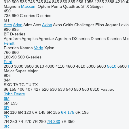
310
500
535
743
745
844
845
856
885
956
1056
1255
2388
4210
4
Magnum
Maxxum
Optum
Puma
Quadtrac
STX
Steiger
450
735
950
C-series
D series
MT
Ares
Arion
Atles
Atos
Axion
Axos
Celtis
Challenger
Elios
Jaguar
Lexio
990
995
BF
D-series
Agrofarm
Agroplus
Agrostar
Agrotron
DX series
D series
K series
M s
Fendt
F-series
Katana
Vario
Xylon
760
860
180-90
500
G-series
Ford
2000
3000
3600
3610
4000
4110
4600
4610
5000
5600
5610
6600
Major
Super Major
906
844
SXG
TA
TG
TU
TX
86
155
406
407
427
520
530
533
540
550
560
8310
Fastrac
John Deere
6M
6M 155
6R
6R 110
6R 120
6R 145
6R 155
6R 175
6R 195
7R
7R 250
7R 270
7R 290
7R 330
7R 350
8R