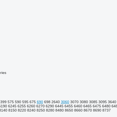
ries
399
575
590
595
675
690
698
2640
3060
3070
3080
3085
3095
3640
6190
6245
6255
6260
6270
6290
6445
6455
6460
6465
6475
6480
64
8140
8150
8220
8240
8250
8280
8480
8650
8660
8670
8690
8737