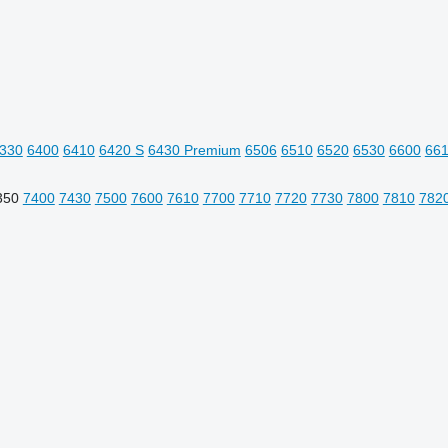
330
6400
6410
6420 S
6430 Premium
6506
6510
6520
6530
6600
66
350
7400
7430
7500
7600
7610
7700
7710
7720
7730
7800
7810
782