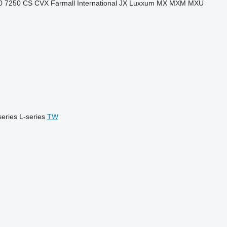
0
7250
CS
CVX
Farmall
International
JX
Luxxum
MX
MXM
MXU
series
L-series
TW