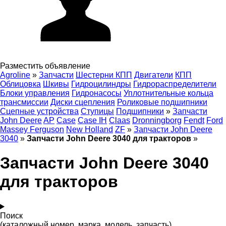
Разместить объявление
Agroline
»
Запчасти
Шестерни КПП
Двигатели
КПП
Облицовка
Шкивы
Гидроцилиндры
Гидрораспределители
Блоки управления
Гидронасосы
Уплотнительные кольца
трансмиссии
Диски сцепления
Роликовые подшипники
Сцепные устройства
Ступицы
Подшипники
»
Запчасти
John Deere
AP
Case
Case IH
Claas
Dronningborg
Fendt
Ford
Massey Ferguson
New Holland
ZF
»
Запчасти John Deere
3040
»
Запчасти John Deere 3040 для тракторов
»
Запчасти John Deere 3040
для тракторов
Поиск
(каталожный номер, марка, модель, запчасть)