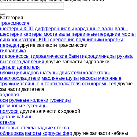
Категория
трансмиссия
шестерни КПП
дифференциалы
карданные валы
валы-
шестерни
картеры моста
валы первичные
передние мосты
синхронизаторы КПП
сцепления
подшипники коробки
передач
другие запчасти трансмиссии
гидравлика
гидронасосы
гидравлические баки
гидроцилиндры
рукава
высокого давления
другие запчасти гидравлики
детали двигателя
блоки цилиндров
шатуны
двигатели
коллекторы
маслоохладители
масляные щупы
насосы масляные
трубки масляные
штанги толкателя
оси коромысел
другие
запчасти двигателя
ходовая
оси
рулевые колонки
гусеницы
резиновые гусеницы
полуоси
другие запчасти к ходовой
детали кабины
стекла
боковые стекла
задние стекла
облицовка
капоты
корпусы фар
другие запчасти кабины