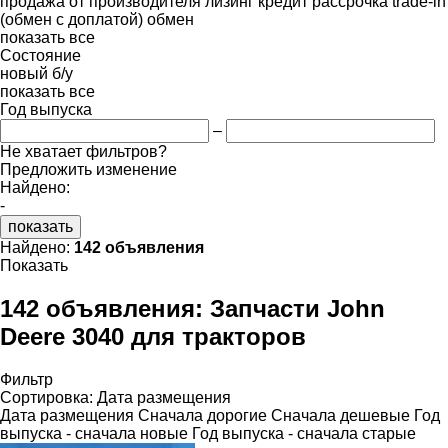
продажа
от производителя
лизинг
кредит
рассрочка
trade-in
(обмен с доплатой)
обмен
показать все
Состояние
новый
б/у
показать все
Год выпуска
–
Не хватает фильтров?
Предложить изменение
Найдено:
-
показать
Найдено:
142 объявления
Показать
142 объявления:
Запчасти John
Deere 3040 для тракторов
Фильтр
Сортировка
:
Дата размещения
Дата размещения
Сначала дорогие
Сначала дешевые
Год
выпуска - сначала новые
Год выпуска - сначала старые