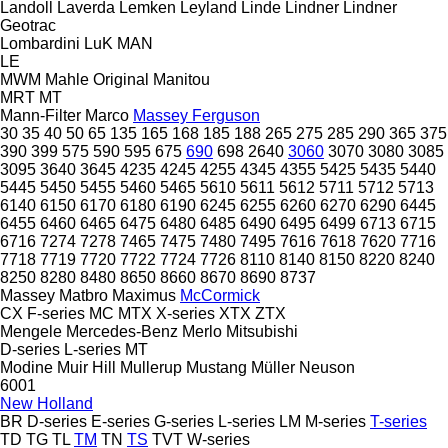
Landoll
Laverda
Lemken
Leyland
Linde
Lindner
Lindner
Geotrac
Lombardini
LuK
MAN
LE
MWM
Mahle Original
Manitou
MRT
MT
Mann-Filter
Marco
Massey Ferguson
30
35
40
50
65
135
165
168
185
188
265
275
285
290
365
375
390
399
575
590
595
675
690
698
2640
3060
3070
3080
3085
3095
3640
3645
4235
4245
4255
4345
4355
5425
5435
5440
5445
5450
5455
5460
5465
5610
5611
5612
5711
5712
5713
6140
6150
6170
6180
6190
6245
6255
6260
6270
6290
6445
6455
6460
6465
6475
6480
6485
6490
6495
6499
6713
6715
6716
7274
7278
7465
7475
7480
7495
7616
7618
7620
7716
7718
7719
7720
7722
7724
7726
8110
8140
8150
8220
8240
8250
8280
8480
8650
8660
8670
8690
8737
Massey
Matbro
Maximus
McCormick
CX
F-series
MC
MTX
X-series
XTX
ZTX
Mengele
Mercedes-Benz
Merlo
Mitsubishi
D-series
L-series
MT
Modine
Muir Hill
Mullerup
Mustang
Müller
Neuson
6001
New Holland
BR
D-series
E-series
G-series
L-series
LM
M-series
T-series
TD
TG
TL
TM
TN
TS
TVT
W-series