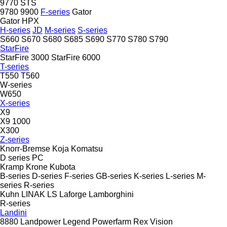
9770 STS
9780
9900
F-series
Gator
Gator HPX
H-series
JD
M-series
S-series
S660
S670
S680
S685
S690
S770
S780
S790
StarFire
StarFire 3000
StarFire 6000
T-series
T550
T560
W-series
W650
X-series
X9
X9 1000
X300
Z-series
Knorr-Bremse
Koja
Komatsu
D series
PC
Kramp
Krone
Kubota
B-series
D-series
F-series
GB-series
K-series
L-series
M-
series
R-series
Kuhn
LINAK
LS
Laforge
Lamborghini
R-series
Landini
8880
Landpower
Legend
Powerfarm
Rex
Vision