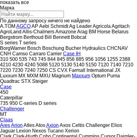
показать все
Марка
По данному запросу ничего не найдено
A.TOM
AGCO
AP
Aebi Schmidt
Ag Leader
Agricola
Agritach
AgroLand
Allis-Chalmers
Amazone
Arag
BM Horse
Belarus
Bergstrom
Berthoud
Bill Bennett
Bobcat
S series
T series
BorgWarner
Bosch
Boschung
Bucher Hydraulics
CHCNAV
CNH
Camso
Carraro
Carrier
Case IH
310
500
535
743
745
844
845
856
885
956
1056
1255
2388
4210
4230
4240
5088
5120
5130
5140
5150
7120
7140
7210
7220
7230
7240
7250
CS
CVX
Farmall
International
JX
Luxxum
MX
MXM
MXU
Magnum
Maxxum
Optum
Puma
Quadtrac
STX
Steiger
Case
450
Caterpillar
735
950
C-series
D series
Challenger
MT
Claas
Ares
Arion
Atles
Atos
Axion
Axos
Celtis
Challenger
Elios
Jaguar
Lexion
Nexos
Tucano
Xerion
Clark
Clark-Hurth
Cobo
Continental
Cummins
Cursor
Daimler-