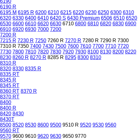
6190
6190 R
6195 M
6195 R
6200
6210
6215
6220
6230
6250
6300
6310
6320
6330
6400
6410
6420 S
6430 Premium
6506
6510
6520
6530
6600
6610
6620
6630
6710
6800
6810
6820
6830
6900
6910
6920
6930
7000
7200
7200 R
7215 R
7230 R
7250
7260 R
7270 R
7280 R
7290 R
7300
7310 R
7350
7400
7430
7500
7600
7610
7700
7710
7720
7730
7800
7810
7820
7830
7920
7930
8100
8130
8200
8220
8230
8260 R
8270 R
8285 R
8295
8300
8310
8310 R
8320
8330
8335 R
8335 RT
8345 R
8345 RT
8360 RT
8370 R
8370 RT
8400
8400 R
8420
8430
8430T
8500
8520
8530
8600
9500
9510 R
9520
9530
9560
9560 RT
9570
9600
9610
9620
9630
9650
9770