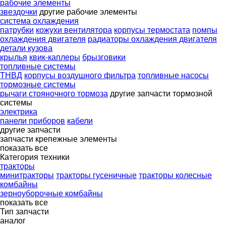
рабочие элементы
звездочки
другие рабочие элементы
система охлаждения
патрубки
кожухи вентилятора
корпусы термостата
помпы
охлаждения двигателя
радиаторы охлаждения двигателя
детали кузова
крылья
квик-каплеры
брызговики
топливные системы
ТНВД
корпусы воздушного фильтра
топливные насосы
тормозные системы
рычаги стояночного тормоза
другие запчасти тормозной
системы
электрика
панели приборов
кабели
другие запчасти
запчасти
крепежные элементы
показать все
Категория техники
тракторы
минитракторы
тракторы гусеничные
тракторы колесные
комбайны
зерноуборочные комбайны
показать все
Тип запчасти
аналог