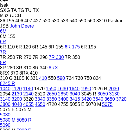
Iseki
SXG
TA
TG
TU
TX
Isuzu
JCB
86
155
406
407
427
520
530
533
540
550
560
8310
Fastrac
JSB
John Deere
6M
6M 155
6R
6R 110
6R 120
6R 145
6R 155
6R 175
6R 195
7R
7R 250
7R 270
7R 290
7R 330
7R 350
8R
8R 280
8R 310
8R 340
8RX
8RX 370
8RX 410
310 G
310S K
331
410
550
590
724
730
750
824
8245 R
1040
1120
1140
1470
1550
1630
1640
1950
2026 R
2030
2054
2130
2140
2520
2650
2850
3040
3045 R
3050
3130
3140
3200
3320
3340
3350
3400
3415
3420
3640
3650
3720
3800
4040
4055
4650
4720
4755
5055 E
5070 M
5075
5075 E
5075 M
5080
5080 M
5080 R
5090