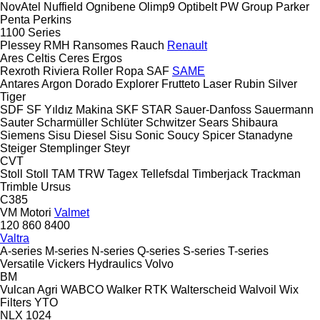
NovAtel
Nuffield
Ognibene
Olimp9
Optibelt
PW Group
Parker
Penta
Perkins
1100 Series
Plessey
RMH
Ransomes
Rauch
Renault
Ares
Celtis
Ceres
Ergos
Rexroth
Riviera
Roller
Ropa
SAF
SAME
Antares
Argon
Dorado
Explorer
Frutteto
Laser
Rubin
Silver
Tiger
SDF
SF Yıldız Makina
SKF
STAR
Sauer-Danfoss
Sauermann
Sauter
Scharmüller
Schlüter
Schwitzer
Sears
Shibaura
Siemens
Sisu Diesel
Sisu
Sonic
Soucy
Spicer
Stanadyne
Steiger
Stemplinger
Steyr
CVT
Stoll
Stoll
TAM
TRW
Tagex
Tellefsdal
Timberjack
Trackman
Trimble
Ursus
C385
VM Motori
Valmet
120
860
8400
Valtra
A-series
M-series
N-series
Q-series
S-series
T-series
Versatile
Vickers Hydraulics
Volvo
BM
Vulcan Agri
WABCO
Walker RTK
Walterscheid
Walvoil
Wix
Filters
YTO
NLX 1024