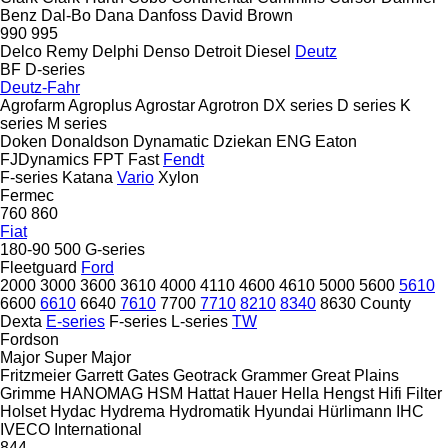
Benz
Dal-Bo
Dana
Danfoss
David Brown
990
995
Delco Remy
Delphi
Denso
Detroit Diesel
Deutz
BF
D-series
Deutz-Fahr
Agrofarm
Agroplus
Agrostar
Agrotron
DX series
D series
K
series
M series
Doken
Donaldson
Dynamatic
Dziekan
ENG
Eaton
FJDynamics
FPT
Fast
Fendt
F-series
Katana
Vario
Xylon
Fermec
760
860
Fiat
180-90
500
G-series
Fleetguard
Ford
2000
3000
3600
3610
4000
4110
4600
4610
5000
5600
5610
6600
6610
6640
7610
7700
7710
8210
8340
8630
County
Dexta
E-series
F-series
L-series
TW
Fordson
Major
Super Major
Fritzmeier
Garrett
Gates
Geotrack
Grammer
Great Plains
Grimme
HANOMAG
HSM
Hattat
Hauer
Hella
Hengst
Hifi Filter
Holset
Hydac
Hydrema
Hydromatik
Hyundai
Hürlimann
IHC
IVECO
International
844