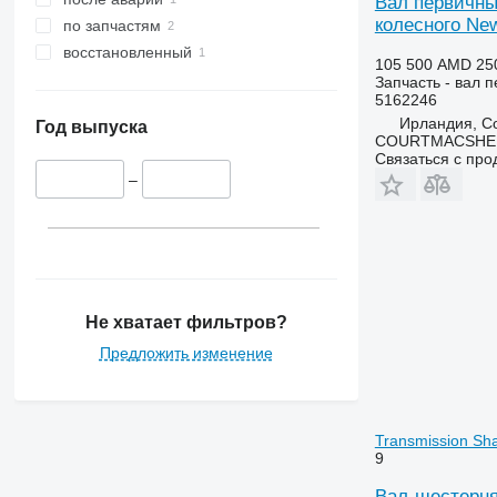
Вал первичны
STX
3415
5435
колесного Ne
по запчастям
Steiger
3420
5440
восстановленный
105 500 AMD
25
3640
5445
Запчасть - вал 
5162246
3650
5450
Ирландия, Co
3720
5455
Год выпуска
COURTMACSHER
3800
5460
Связаться с пр
4040
5465
–
4055
5610
4650
5611
4755
5612
5055 E
5711
5070 M
5712
Не хватает фильтров?
5075
5713
Предложить изменение
5080
6140
5090
6150
5100
6170
Transmission Sh
5115
6180
9
5620
6190
Вал-шестерня 