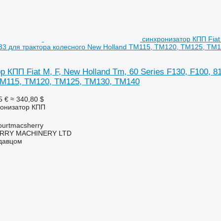
синхронизатор КПП Fiat 
33 для трактора колесного New Holland TM115, TM120, TM125, TM
 КПП Fiat M, F, New Holland Tm, 60 Series F130, F100, 8
TM115, TM120, TM125, TM130, TM140
5 €
≈ 340,80 $
ронизатор КПП
urtmacsherry
RY MACHINERY LTD
одавцом