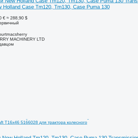
й New Holland Case Tm120, Tm130, Case Puma 130 Transm
w Holland Case Tm120, Tm130, Case Puma 130
0 €
≈ 288,90 $
первичный
urtmacsherry
RY MACHINERY LTD
одавцом
aft T16x46 5166028 для трактора колесного
New Holland Tm120, Tm130, Case Puma 130 Transmission