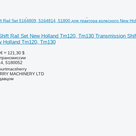
ift Rail Set 5164809, 5164814, 51800 для трактора колесного New H
Shift Rail Set New Holland Tm120, Tm130 Transmission Shif
w Holland Tm120, Tm130
 €
≈ 121,30 $
 трансмиссии
14, 5180052
urtmacsherry
RY MACHINERY LTD
одавцом