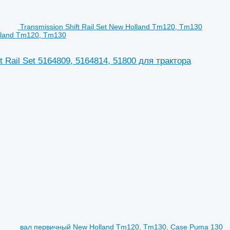
Transmission Shift Rail Set New Holland Tm120, Tm130
olland Tm120, Tm130
t Rail Set 5164809, 5164814, 51800 для трактора
вал первичный New Holland Tm120, Tm130, Case Puma 130