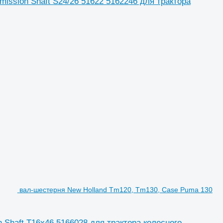
ission Shaft S24/26 51622 5162246 для трактора
вал-шестерня New Holland Tm120, Tm130, Case Puma 130
 Shaft T16x46 5166028 для трактора колесного