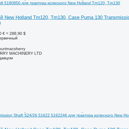
aft 5180850 для трактора колесного New Holland Tm120, Tm130
 New Holland Tm120, Tm130, Case Puma 130 Transmission
0
0 €
≈ 288,90 $
первичный
urtmacsherry
RY MACHINERY LTD
одавцом
ission Shaft S24/26 51622 5162246 для трактора колесного New H