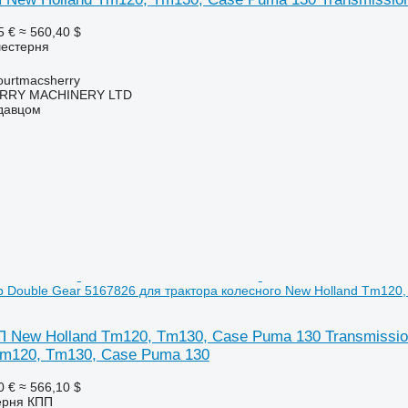
5 €
≈ 560,40 $
шестерня
urtmacsherry
RY MACHINERY LTD
одавцом
b Double Gear 5167826 для трактора колесного New Holland Tm120
 New Holland Tm120, Tm130, Case Puma 130 Transmission
Tm120, Tm130, Case Puma 130
0 €
≈ 566,10 $
ерня КПП