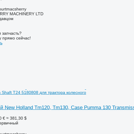
urtmacsherry
RY MACHINERY LTD
одавцом
 запчасть?
у прямо сейчас!
ть
n Shaft T24 5180808 для трактора колесного
й New Holland Tm120, Tm130, Case Pumma 130 Transmissi
0 €
≈ 381,30 $
первичный
urtmacsherry