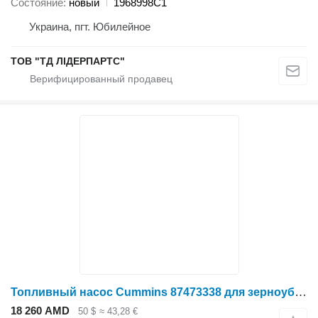
Состояние
новый
1968998C1
Украина, пгт. Юбилейное
ТОВ "ТД ЛІДЕРПАРТС"
Топливный насос Cummins 87473338 для зерноуборочного комбайна Case IH 2166
18 260 AMD
50 $
≈ 43,28 €