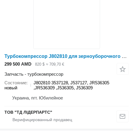
Турбокомпрессор J802810 для зерноуборочного комбайна Case IH 2166
299 500 AMD
820 $
≈ 709,70 €
Запчасть - турбокомпрессор
Состояние
J802810 3537128, J537127, JR536305
новый
,JR536309 ,J536305, J536309
Украина, пгт. Юбилейное
ТОВ "ТД ЛІДЕРПАРТС"