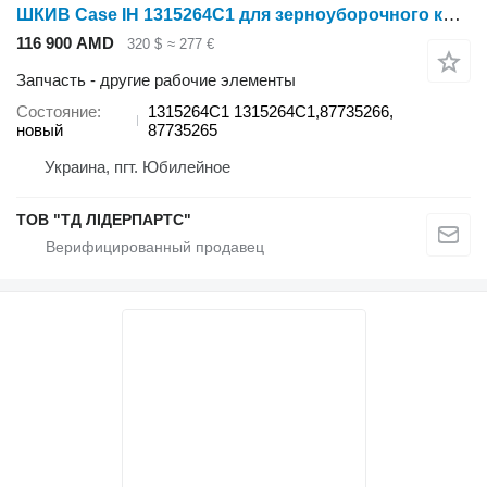
ШКИВ Case IH 1315264C1 для зерноуборочного комбайна Case IH 1666,2166,1680,2366,2188,2388,5088,5130,6130,5140,6140,7140
116 900 AMD
320 $
≈ 277 €
Запчасть - другие рабочие элементы
Состояние
1315264C1 1315264C1,87735266,
новый
87735265
Украина, пгт. Юбилейное
ТОВ "ТД ЛІДЕРПАРТС"