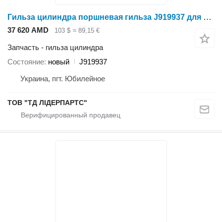
Гильза цилиндра поршневая гильза J919937 для зерноуборочного комбайна Case IH 2166,2366,2388
37 620 AMD
103 $
≈ 89,15 €
Запчасть - гильза цилиндра
Состояние
новый
J919937
Украина, пгт. Юбилейное
ТОВ "ТД ЛІДЕРПАРТС"