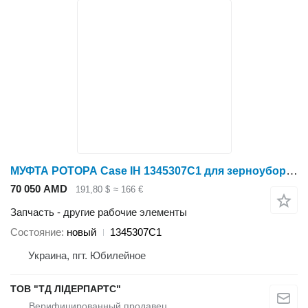
МУФТА РОТОРА Case IH 1345307C1 для зерноуборочного комбайна Case IH 1660,1666,2166,2366,1680,1688,2188,2388
70 050 AMD
191,80 $
≈ 166 €
Запчасть - другие рабочие элементы
Состояние
новый
1345307C1
Украина, пгт. Юбилейное
ТОВ "ТД ЛІДЕРПАРТС"