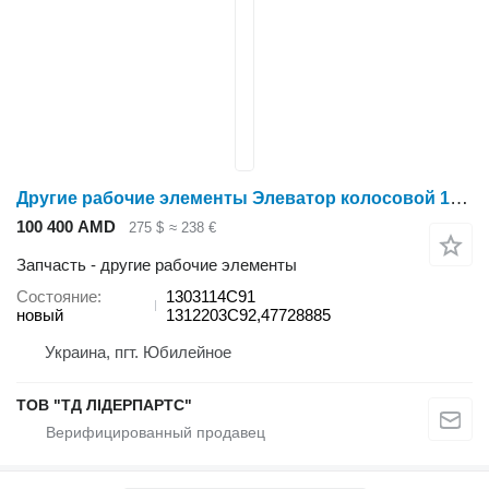
Другие рабочие элементы Элеватор колосовой 1303114C91 для зерноуборочного комбайна Case IH 1660,1666,2166,2366,1680,1688,2188,2388
100 400 AMD
275 $
≈ 238 €
Запчасть - другие рабочие элементы
Состояние
1303114C91
новый
1312203C92,47728885
Украина, пгт. Юбилейное
ТОВ "ТД ЛІДЕРПАРТС"