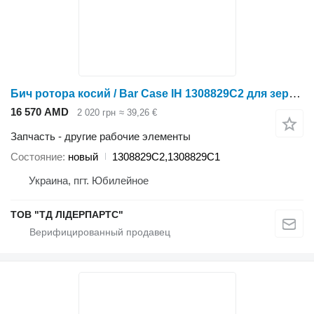
Бич ротора косий / Bar Case IH 1308829C2 для зерноуборочного комбайна Case IH 2166
16 570 AMD
2 020 грн
≈ 39,26 €
Запчасть - другие рабочие элементы
Состояние
новый
1308829C2,1308829C1
Украина, пгт. Юбилейное
ТОВ "ТД ЛІДЕРПАРТС"