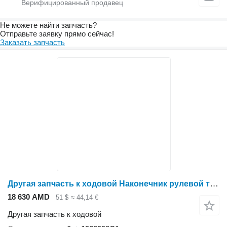
Не можете найти запчасть?
Отправьте заявку прямо сейчас!
Заказать запчасть
Другая запчасть к ходовой Наконечник рулевой тяги(полный привод) / Tip of steering traction (all-wheel drive) 1968998C1 для зерноуборочного комбайна Case IH 2166-2388
18 630 AMD
51 $
≈ 44,14 €
Другая запчасть к ходовой