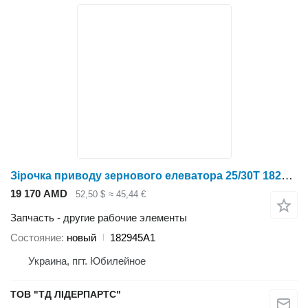
Зірочка приводу зернового елеватора 25/30Т 182945A1 для зерноуборочного комбайна Case IH 1660,1666,2166,2366,1680,2188,2388
19 170 AMD
52,50 $
≈ 45,44 €
Запчасть - другие рабочие элементы
Состояние
новый
182945A1
Украина, пгт. Юбилейное
ТОВ "ТД ЛІДЕРПАРТС"