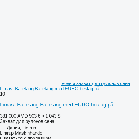
новый захват для рулонов сена
Limas Balletang Balletang med EURO beslag på
10
Limas Balletang Balletang med EURO beslag på
381 000 AMD
903 €
≈ 1 043 $
Захват для рулонов сена
Дания, Lintrup
Lintrup Maskinhandel
Связаться с продавцом