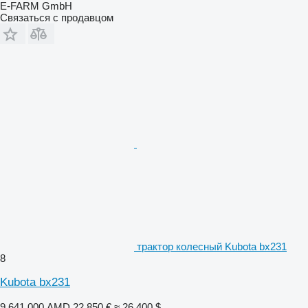
E-FARM GmbH
Связаться с продавцом
трактор колесный Kubota bx231
8
Kubota bx231
9 641 000 AMD
22 850 €
≈ 26 400 $