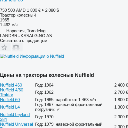
759 500 AMD
1 800 €
≈ 2 080 $
Трактор колесный
1965
1 463 м/ч
Норвегия, Trøndelag
LANDBRUKSSALG.NO AS
Связаться с продавцом
Информация о Nuffield
Цены на тракторы колесные Nuffield
Nuffield 460
Год: 1964
2 400 €
Nuffield 4/60
Год: 1962
2 700 €
Traktor
Nuffield 60
Год: 1965, наработка: 1 463 м/ч
1 800 €
Год: 1967, навесной фронтальный
Nuffield L4
1 300 €
погрузчик: ✓
Nuffield Leyland
Год: 1970
2 300 €
384
Nuffield Universal
Год: 1979, навесной фронтальный
2 300 €