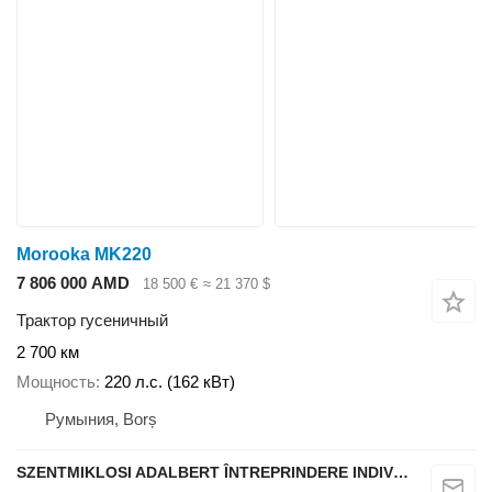
Morooka MK220
7 806 000 AMD
18 500 €
≈ 21 370 $
Трактор гусеничный
2 700 км
Мощность
220 л.с. (162 кВт)
Румыния, Borș
SZENTMIKLOSI ADALBERT ÎNTREPRINDERE INDIVIDUALĂ