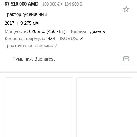
67 510 000 AMD
160 000 €
≈ 184 900 $
Трактор гусеничный
2017
9 275 м/ч
Мощность
620 л.с. (456 кВт)
Топливо
дизель
Колесная формула
4x4
ISOBUS
✓
Трехточечная навеска
✓
Румыния, Bucharest