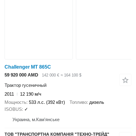
Challenger MT 865C
59 920 000 AMD
142 000 €
≈ 164 100 $
Трактор гусеничный
2011
12 190 м/ч
Мощность
533 л.с. (392 кВт)
Топливо
дизель
ISOBUS
✓
Украина, м.Кам'янське
ТОВ "ТРАНСПОРТНА КОМПАНІЯ "ТЕХНО-ТРЕЙД"