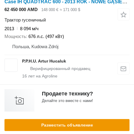
Case IH QUADTRAC 600 - 2013 ROK - NOWE GĄSIENICE - AUTOPILOT
62 450 000 AMD
148 000 €
≈ 171 000 $
Трактор гусеничный
2013
8 094 м/ч
Мощность
676 л.с. (497 кВт)
Польша, Kudowa Zdrój
P.P.H.U. Artur Hucaluk
16
лет на Agroline
Продаете технику?
Делайте это вместе с нами!
Разместить объявление