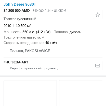
John Deere 9630T
34 200 000 AMD
349 000 PLN
≈ 81 050 €
Трактор гусеничный
2010
10 500 м/ч
Мощность
560 л.с. (412 кВт)
Топливо
дизель
Трехточечная навеска
✓
Скорость передвижения
40 км/ч
Польша, PAKOSŁAWICE
FHU SEBA-ART