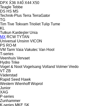
DPX
X36
X40
X44
X50
Teagle
Tebbe
DS
HS
MS
Technik-Plus
Terra
TerraGator
TG
Tim
Tive
Tokvam
Trioliet
Tulip
Tume
KL
Tutkun Kardeşler
Unia
MX
RCW
TYTAN
Universal
Unsinn
VICON
PS
RO-M
VM Tarm
Vaia
Vakutec
Van Hool
T-series
Veenhuis
Vervaet
Hydro Trike
Vogel & Noot
Vogelsang
Volland
Volmer
Vredo
VT
ZB
Väderstad
Rapid
Seed Hawk
Western
Wienhoff
Woprol
Junior
XAG
P-series
Zunhammer
K-series
MKE
SK