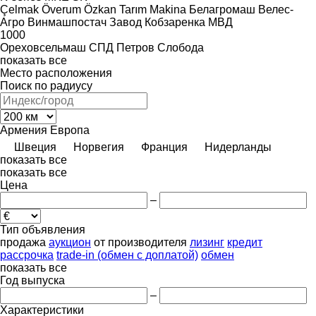
Çelmak
Överum
Özkan Tarım Makina
Белагромаш
Велес-
Агро
Винмашпостач
Завод Кобзаренка
МВД
1000
Ореховсельмаш
СПД Петров
Слобода
показать все
Место расположения
Поиск по радиусу
Армения
Европа
Швеция
Норвегия
Франция
Нидерланды
показать все
показать все
Цена
–
Тип объявления
продажа
аукцион
от производителя
лизинг
кредит
рассрочка
trade-in (обмен с доплатой)
обмен
показать все
Год выпуска
–
Характеристики