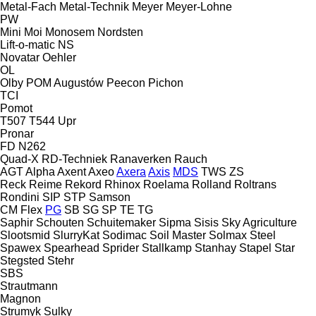
Metal-Fach
Metal-Technik
Meyer
Meyer-Lohne
PW
Mini
Moi
Monosem
Nordsten
Lift-o-matic
NS
Novatar
Oehler
OL
Olby
POM Augustów
Peecon
Pichon
TCI
Pomot
T507
T544
Upr
Pronar
FD
N262
Quad-X
RD-Techniek
Ranaverken
Rauch
AGT
Alpha
Axent
Axeo
Axera
Axis
MDS
TWS
ZS
Reck
Reime
Rekord
Rhinox
Roelama
Rolland
Roltrans
Rondini
SIP
STP
Samson
CM
Flex
PG
SB
SG
SP
TE
TG
Saphir
Schouten
Schuitemaker
Sipma
Sisis
Sky Agriculture
Slootsmid
SlurryKat
Sodimac
Soil Master
Solmax Steel
Spawex
Spearhead
Sprider
Stallkamp
Stanhay
Stapel
Star
Stegsted
Stehr
SBS
Strautmann
Magnon
Strumyk
Sulky