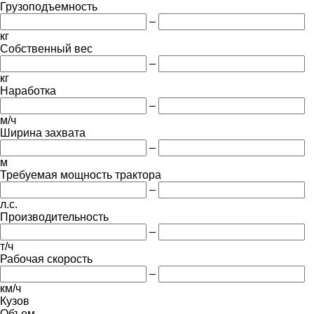
Грузоподъемность
–
кг
Собственный вес
–
кг
Наработка
–
м/ч
Ширина захвата
–
м
Требуемая мощность трактора
–
л.с.
Производительность
–
т/ч
Рабочая скорость
–
км/ч
Кузов
Объем