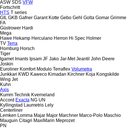
ASW
SDS
VFW
Fortschritt
HTS
T series
GIL
GKB
Gafner
Garant Kotte
Gebo
Gehl
Golta
Gomar
Grimme
FA
Güstrower
Hardi
Mega
Hawe
Hekamp
Herculano
Herron
Hi Spec
Holmer
TV
Terra
Homburg
Horsch
Tiger
Igamet
Imants
Ipsam
JF
Jako
Jar-Met
Jeantil
John Deere
Joskin
Euroliner
Komfort
Modulo
Terraflex
Volumetra
Junkkari
KWD
Kaweco
Kimadan
Kirchner
Koja
Kongskilde
Wing Jet
Kuhn
Axis
Kumm Technik
Kverneland
Accord
Exacta
NG
UN
Kyllingstad
Laumetris
Lely
Centerliner
Lemken
Lomma
Majar
Major
Marchner
Marco-Polo
Maschio
Mauguin Citagri
MaxiMarin
Meprozet
PN