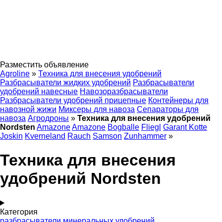
Разместить объявление
Agroline
»
Техника для внесения удобрений
Разбрасыватели жидких удобрений
Разбрасыватели
удобрений навесные
Навозоразбрасыватели
Разбрасыватели удобрений прицепные
Контейнеры для
навозной жижи
Миксеры для навоза
Сепараторы для
навоза
Агродроны
»
Техника для внесения удобрений
Nordsten
Amazone
Amazone
Bogballe
Fliegl
Garant Kotte
Joskin
Kverneland
Rauch
Samson
Zunhammer
»
Техника для внесения
удобрений Nordsten
Категория
разбрасыватели минеральных удобрений