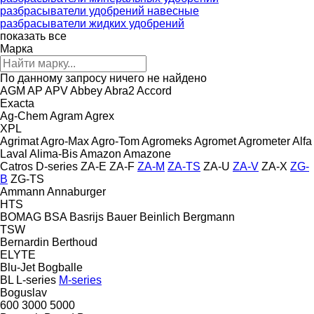
разбрасыватели удобрений навесные
разбрасыватели жидких удобрений
показать все
Марка
По данному запросу ничего не найдено
AGM
AP
APV
Abbey
Abra2
Accord
Exacta
Ag-Chem
Agram
Agrex
XPL
Agrimat
Agro-Max
Agro-Tom
Agromeks
Agromet
Agrometer
Alfa
Laval
Alima-Bis
Amazon
Amazone
Catros
D-series
ZA-E
ZA-F
ZA-M
ZA-TS
ZA-U
ZA-V
ZA-X
ZG-
B
ZG-TS
Ammann
Annaburger
HTS
BOMAG
BSA
Basrijs
Bauer
Beinlich
Bergmann
TSW
Bernardin
Berthoud
ELYTE
Blu-Jet
Bogballe
BL
L-series
M-series
Boguslav
600
3000
5000