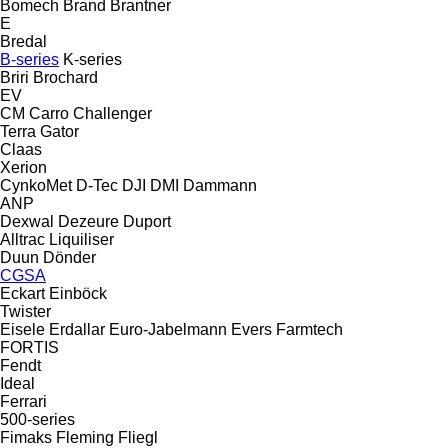
Bomech
Brand
Brantner
E
Bredal
B-series
K-series
Briri
Brochard
EV
CM
Carro
Challenger
Terra Gator
Claas
Xerion
CynkoMet
D-Tec
DJI
DMI
Dammann
ANP
Dexwal
Dezeure
Duport
Alltrac
Liquiliser
Duun
Dönder
CGSA
Eckart
Einböck
Twister
Eisele
Erdallar
Euro-Jabelmann
Evers
Farmtech
FORTIS
Fendt
Ideal
Ferrari
500-series
Fimaks
Fleming
Fliegl